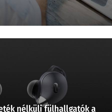
eték nélküli fülhallgatók a