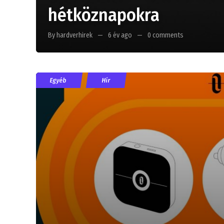
hétköznapokra
By hardverhirek
6 év ago
0 comments
Egyéb
Hír