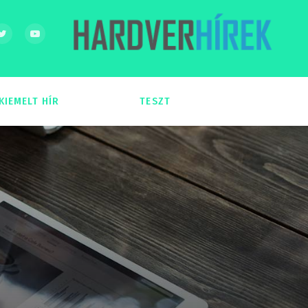
KIEMELT HÍR
TESZT
54
51