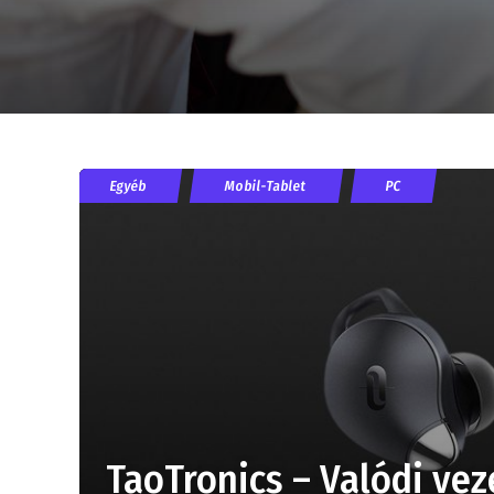
Egyéb
Mobil-Tablet
PC
TaoTronics – Valódi vez