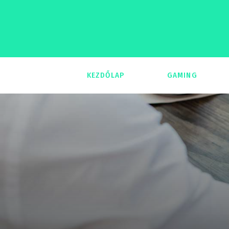
KEZDŐLAP
GAMING
293