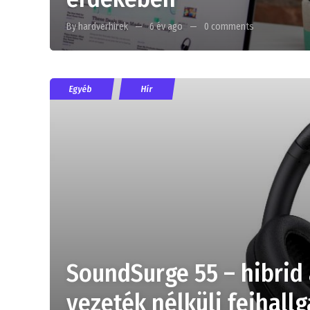
By hardverhirek
6 év ago
0 comments
Egyéb
Hír
SoundSurge 55 – hibrid 
vezeték nélküli fejhallg