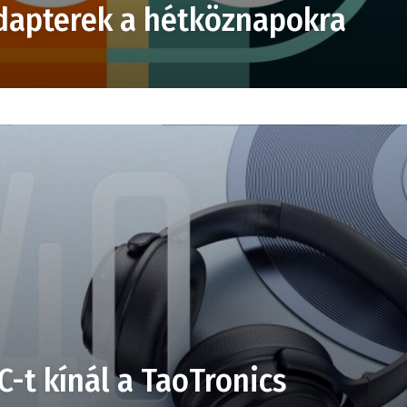
dapterek a hétköznapokra
-t kínál a TaoTronics