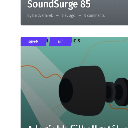
SoundSurge 85
By hardverhirek
6 év ago
0 comments
Egyéb
Hír