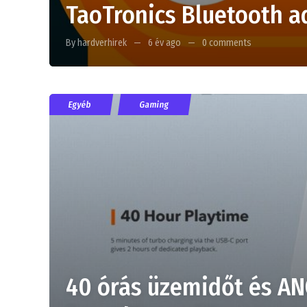
TaoTronics Bluetooth a
By hardverhirek
6 év ago
0 comments
Egyéb
Gaming
40 órás üzemidőt és ANC