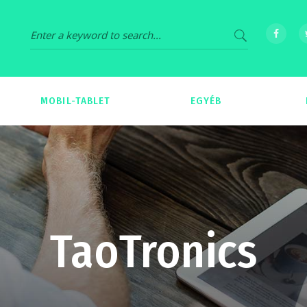
MOBIL-TABLET
EGYÉB
69
539
TaoTronics