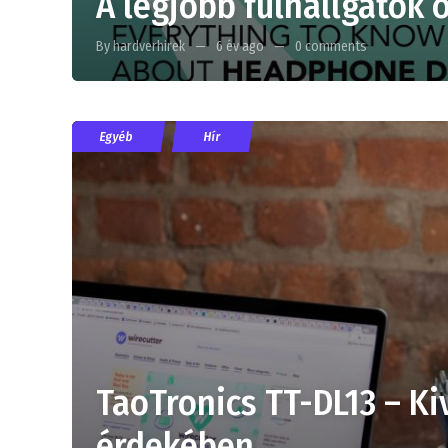
A legjobb fülhallgatók
By hardverhirek
6 év ago
0 comments
Egyéb
Hír
TaoTronics TT-DL13 – K
érdekében