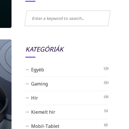
KATEGÓRIÁK
Egyéb
539
Gaming
293
Hír
545
Kiemelt hír
54
Mobil-Tablet
69