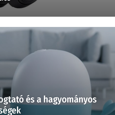
logtató és a hagyományos
bségek