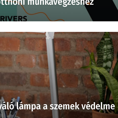
 otthoni munkavégzéshez
iváló lámpa a szemek védelme