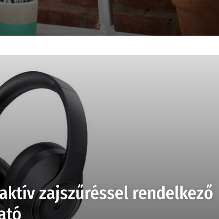
aktív zajszűréssel rendelkező
ató