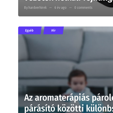
By hardverhirek
6 év ago
0 comments
Egyéb
Hír
Az aromaterápiás páro
párásító közötti külön