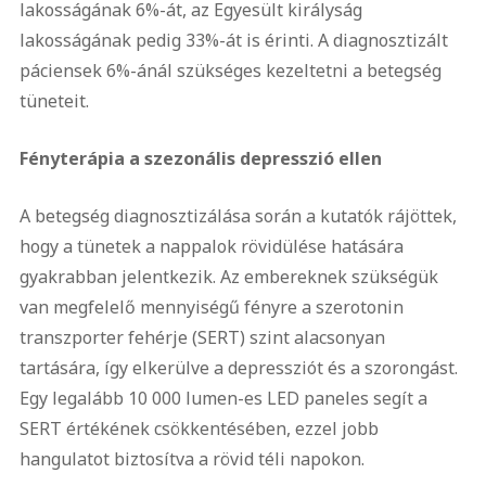
lakosságának 6%-át, az Egyesült királyság
lakosságának pedig 33%-át is érinti. A diagnosztizált
páciensek 6%-ánál szükséges kezeltetni a betegség
tüneteit.
Fényterápia a szezonális depresszió ellen
A betegség diagnosztizálása során a kutatók rájöttek,
hogy a tünetek a nappalok rövidülése hatására
gyakrabban jelentkezik. Az embereknek szükségük
van megfelelő mennyiségű fényre a szerotonin
transzporter fehérje (SERT) szint alacsonyan
tartására, így elkerülve a depressziót és a szorongást.
Egy legalább 10 000 lumen-es LED paneles segít a
SERT értékének csökkentésében, ezzel jobb
hangulatot biztosítva a rövid téli napokon.