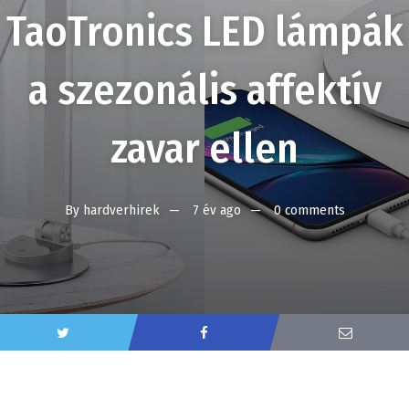
TaoTronics LED lámpák
a szezonális affektív
zavar ellen
By
hardverhirek
7 év ago
0 comments