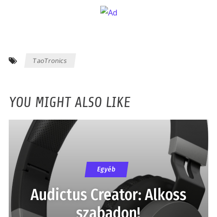
TaoTronics
YOU MIGHT ALSO LIKE
Egyéb
Audictus Creator: Alkoss
szabadon!