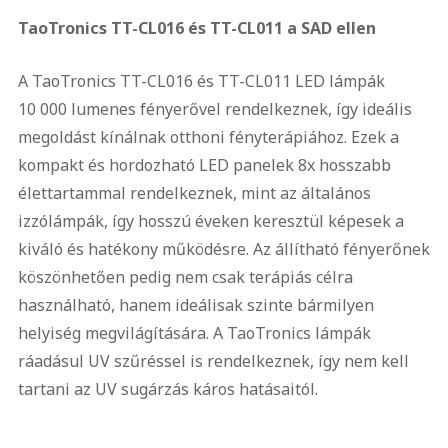
TaoTronics TT-CL016 és TT-CL011
a SAD ellen
A TaoTronics TT-CL016 és TT-CL011 LED lámpák
10 000 lumenes fényerővel rendelkeznek, így ideális
megoldást kínálnak otthoni fényterápiához. Ezek a
kompakt és hordozható LED panelek 8x hosszabb
élettartammal rendelkeznek, mint az általános
izzólámpák, így hosszú éveken keresztül képesek a
kiváló és hatékony működésre. Az állítható fényerőnek
köszönhetően pedig nem csak terápiás célra
használható, hanem ideálisak szinte bármilyen
helyiség megvilágítására. A TaoTronics lámpák
ráadásul UV szűréssel is rendelkeznek, így nem kell
tartani az UV sugárzás káros hatásaitól.