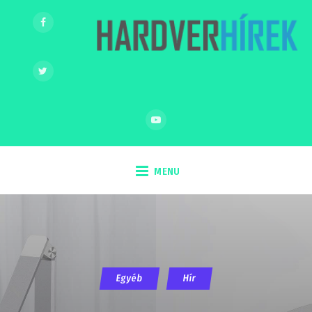
MENU
Egyéb
Hír