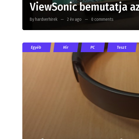
ViewSonic bemutatja az
By hardverhirek
2 év ago
0 comments
Egyéb
Hír
PC
Teszt