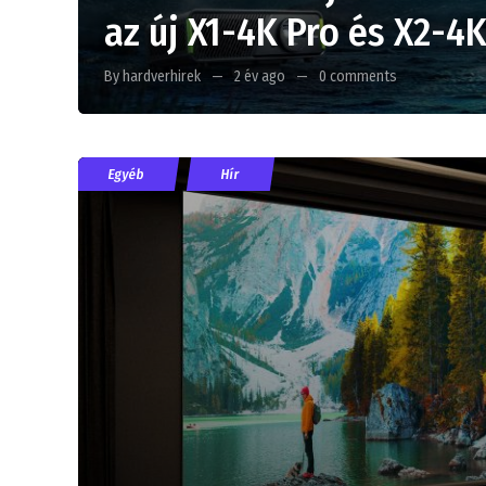
az új X1-4K Pro és X2-4
By hardverhirek
2 év ago
0 comments
Egyéb
Hír