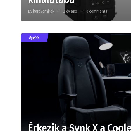
By hardverhirek
3 év ago
0 comments
Egyéb
Érkezik a Synk X a Cool