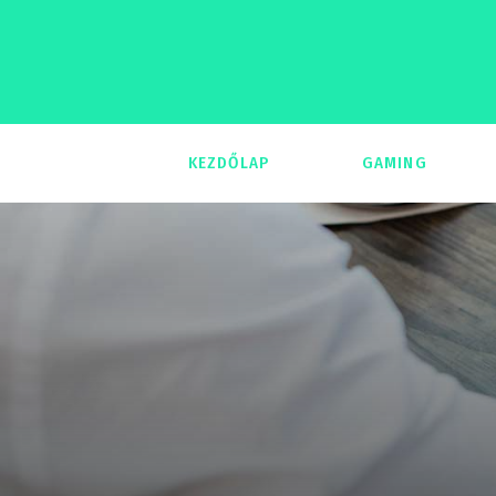
KEZDŐLAP
GAMING
293