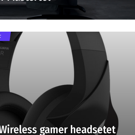
C
 Wireless gamer headsetet