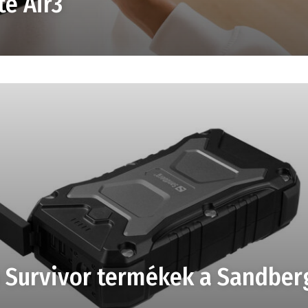
e Air3
 Survivor termékek a Sandber