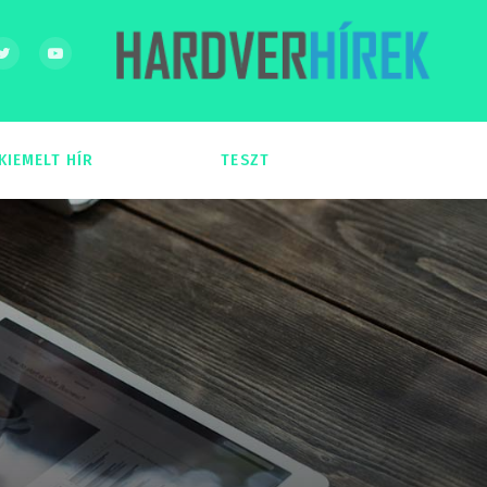
KIEMELT HÍR
TESZT
54
51