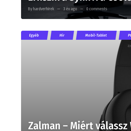
By hardverhirek
3 év ago
0 comments
Egyéb
Hír
Mobil-Tablet
P
Zalman – Miért válassz