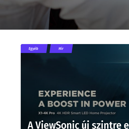
Egyéb
Hír
A ViewSonic új szintre 