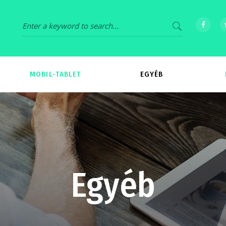
MOBIL-TABLET
EGYÉB
69
539
Egyéb