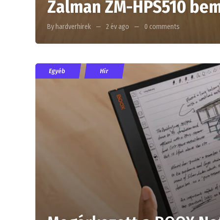
Zalman ZM-HPS510 bem
By hardverhirek
2 év ago
0 comments
Egyéb
Hír