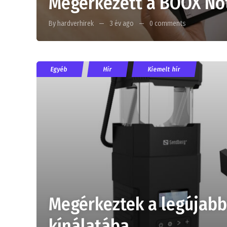
Megérkezett a BOOX Not
By hardverhirek
3 év ago
0 comments
Egyéb
Hír
Kiemelt hír
Megérkeztek a legújabb
kínálatába