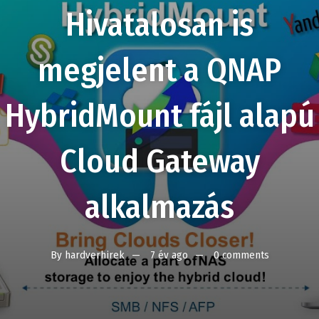
Hivatalosan is
megjelent a QNAP
HybridMount fájl alapú
Cloud Gateway
alkalmazás
By
hardverhirek
7 év ago
0 comments