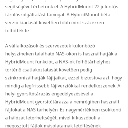
segítségével érhetünk el. A HybridMount 22 jelentős
tárolószolgáltatást támogat. A HybridMount béta
verzió kiadását követően több mint százezren
töltötték le.
A vállalkozások és szervezetek különböző
helyszíneken található NAS-okon is használhatják a
HybridMount funkciót, a NAS-ok felhőtárhelyhez
történő csatlakoztatását követően pedig
szinkronizálhatják fájljaikat, ezzel biztosítva azt, hogy
mindig a legfrissebb fájlverziókkal rendelkezzenek. A
helyi gyorsítótárazás engedélyezésével a
HybridMount gyorsítótárazza a nemrégiben használt
fájlokat a NAS tárhelyén. Ez nagymértékben csökkenti
a hálózat leterheltségét, mivel kiküszöböli a
megosztott fájlok másolatainak letöltésének