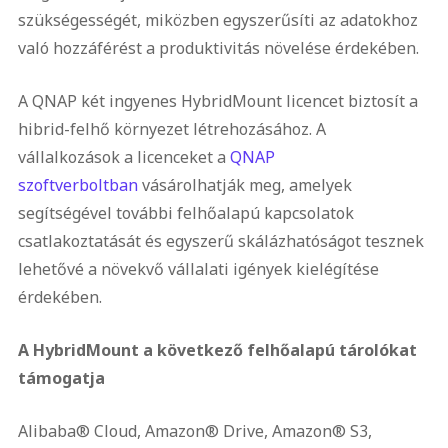
szükségességét, miközben egyszerűsíti az adatokhoz
való hozzáférést a produktivitás növelése érdekében.
A QNAP két ingyenes HybridMount licencet biztosít a
hibrid-felhő környezet létrehozásához. A
vállalkozások a licenceket a
QNAP
szoftverboltban
vásárolhatják meg, amelyek
segítségével további felhőalapú kapcsolatok
csatlakoztatását és egyszerű skálázhatóságot tesznek
lehetővé a növekvő vállalati igények kielégítése
érdekében.
A HybridMount a következő felhőalapú tárolókat
támogatja
Alibaba® Cloud, Amazon® Drive, Amazon® S3,