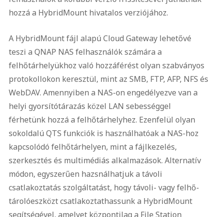
hozzá a HybridMount hivatalos verziójához.
A HybridMount fájl alapú Cloud Gateway lehetővé
teszi a QNAP NAS felhasználók számára a
felhőtárhelyükhoz való hozzáférést olyan szabványos
protokollokon keresztül, mint az SMB, FTP, AFP, NFS és
WebDAV. Amennyiben a NAS-on engedélyezve van a
helyi gyorsítótárazás közel LAN sebességgel
férhetünk hozzá a felhőtárhelyhez. Ezenfelül olyan
sokoldalú QTS funkciók is használhatóak a NAS-hoz
kapcsolódó felhőtárhelyen, mint a fájlkezelés,
szerkesztés és multimédiás alkalmazások. Alternatív
módon, egyszerűen hazsnálhatjuk a távoli
csatlakoztatás szolgáltatást, hogy távoli- vagy felhő-
tárolóeszközt csatlakoztathassunk a HybridMount
segítségével, amelyet központilag a File Station