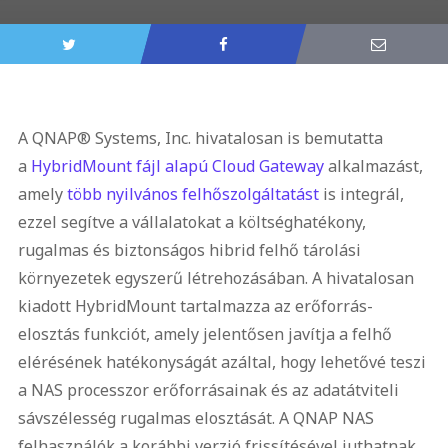
A QNAP® Systems, Inc. hivatalosan is bemutatta
a
HybridMount fájl alapú Cloud Gateway
alkalmazást,
amely
több nyilvános felhőszolgáltatást
is integrál,
ezzel segítve a vállalatokat a költséghatékony,
rugalmas és biztonságos hibrid felhő tárolási
környezetek egyszerű létrehozásában. A hivatalosan
kiadott HybridMount tartalmazza az erőforrás-
elosztás funkciót, amely jelentősen javítja a felhő
elérésének hatékonyságát azáltal, hogy lehetővé teszi
a NAS processzor erőforrásainak és az adatátviteli
sávszélesség rugalmas elosztását. A QNAP NAS
felhasználók a korábbi verzió frissítésével juthatnak