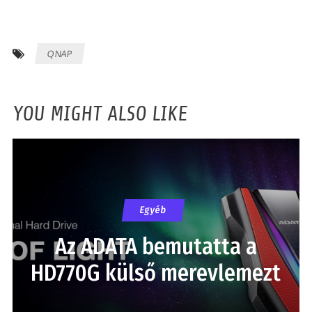
QNAP
YOU MIGHT ALSO LIKE
Egyéb
Az ADATA bemutatta a
HD770G külső merevlemezt