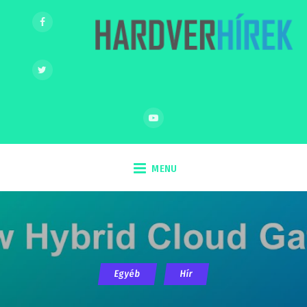
MENU
Egyéb
Hír