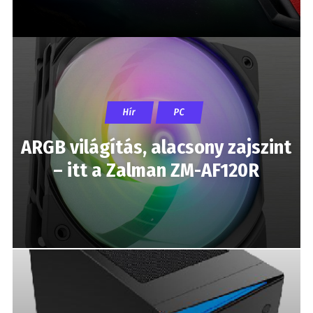
Hír
PC
ARGB világítás, alacsony zajszint
– itt a Zalman ZM-AF120R