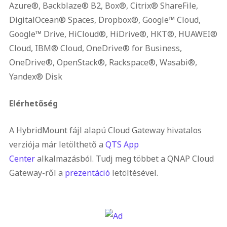
Azure®, Backblaze® B2, Box®, Citrix® ShareFile,
DigitalOcean® Spaces, Dropbox®, Google™ Cloud,
Google™ Drive, HiCloud®, HiDrive®, HKT®, HUAWEI®
Cloud, IBM® Cloud, OneDrive® for Business,
OneDrive®, OpenStack®, Rackspace®, Wasabi®,
Yandex® Disk
Elérhetőség
A HybridMount fájl alapú Cloud Gateway hivatalos
verziója már letölthető a
QTS App
Center
alkalmazásból. Tudj meg többet a QNAP Cloud
Gateway-ről a
prezentáció
letöltésével.