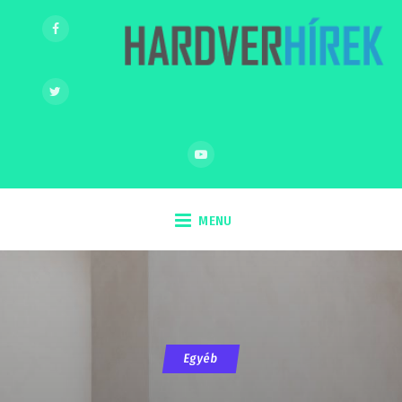
MENU
Egyéb