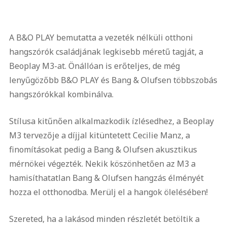
A B&O PLAY bemutatta a vezeték nélküli otthoni
hangszórók családjának legkisebb méretű tagját, a
Beoplay M3-at. Önállóan is erőteljes, de még
lenyűgözőbb B&O PLAY és Bang & Olufsen többszobás
hangszórókkal kombinálva.
Stílusa kitűnően alkalmazkodik ízlésedhez, a Beoplay
M3 tervezője a díjjal kitüntetett Cecilie Manz, a
finomításokat pedig a Bang & Olufsen akusztikus
mérnökei végezték. Nekik köszönhetően az M3 a
hamisíthatatlan Bang & Olufsen hangzás élményét
hozza el otthonodba. Merülj el a hangok ölelésében!
Szereted, ha a lakásod minden részletét betöltik a