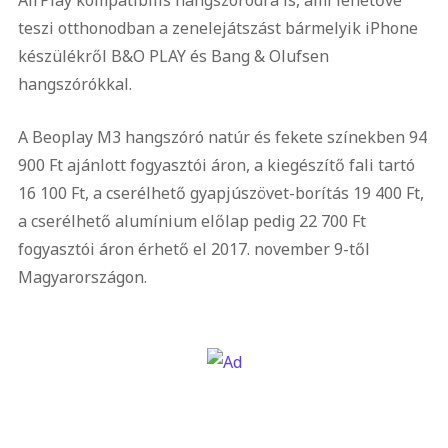
AirPlay kompatibilis hangszóródra is, ami lehetővé
teszi otthonodban a zenelejátszást bármelyik iPhone
készülékről B&O PLAY és Bang & Olufsen
hangszórókkal.
A Beoplay M3 hangszóró natúr és fekete színekben 94
900 Ft ajánlott fogyasztói áron, a kiegészítő fali tartó
16 100 Ft, a cserélhető gyapjúszövet-borítás 19 400 Ft,
a cserélhető alumínium előlap pedig 22 700 Ft
fogyasztói áron érhető el 2017. november 9-től
Magyarországon.