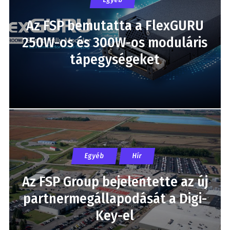
Az FSP bemutatta a FlexGURU
250W-os és 300W-os moduláris
tápegységeket
Egyéb
Hír
Az FSP Group bejelentette az új
partnermegállapodását a Digi-
Key-el