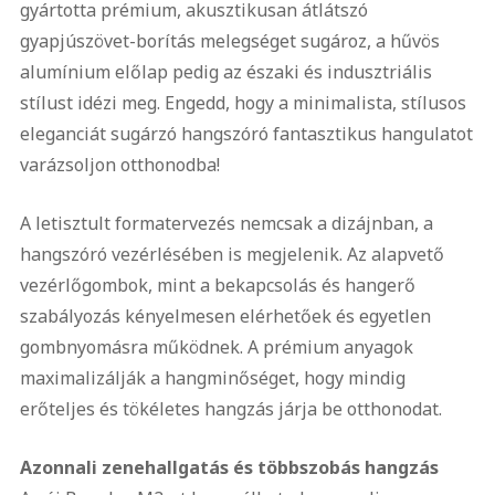
gyártotta prémium, akusztikusan átlátszó
gyapjúszövet-borítás melegséget sugároz, a hűvös
alumínium előlap pedig az északi és indusztriális
stílust idézi meg. Engedd, hogy a minimalista, stílusos
eleganciát sugárzó hangszóró fantasztikus hangulatot
varázsoljon otthonodba!
A letisztult formatervezés nemcsak a dizájnban, a
hangszóró vezérlésében is megjelenik. Az alapvető
vezérlőgombok, mint a bekapcsolás és hangerő
szabályozás kényelmesen elérhetőek és egyetlen
gombnyomásra működnek. A prémium anyagok
maximalizálják a hangminőséget, hogy mindig
erőteljes és tökéletes hangzás járja be otthonodat.
Azonnali zenehallgatás és többszobás hangzás