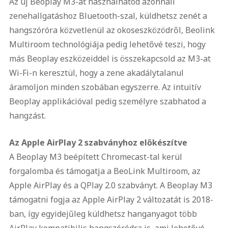
Az új Beoplay M3-at használhatod azonnali
zenehallgatáshoz Bluetooth-szal, küldhetsz zenét a
hangszóróra közvetlenül az okoseszközödről, Beolink
Multiroom technológiája pedig lehetővé teszi, hogy
más Beoplay eszközeiddel is összekapcsold az M3-at
Wi-Fi-n keresztül, hogy a zene akadálytalanul
áramoljon minden szobában egyszerre. Az intuitív
Beoplay applikációval pedig személyre szabhatod a
hangzást.
Az Apple AirPlay 2 szabványhoz előkészítve
A Beoplay M3 beépített Chromecast-tal kerül
forgalomba és támogatja a BeoLink Multiroom, az
Apple AirPlay és a QPlay 2.0 szabványt. A Beoplay M3
támogatni fogja az Apple AirPlay 2 változatát is 2018-
ban, így egyidejűleg küldhetsz hanganyagot több