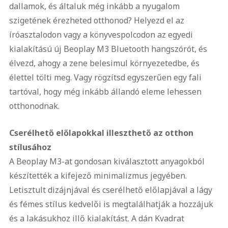
dallamok, és általuk még inkább a nyugalom
szigetének érezheted otthonod? Helyezd el az
íróasztalodon vagy a könyvespolcodon az egyedi
kialakítású új Beoplay M3 Bluetooth hangszórót, és
élvezd, ahogy a zene belesimul környezetedbe, és
élettel tölti meg. Vagy rögzítsd egyszerűen egy fali
tartóval, hogy még inkább állandó eleme lehessen
otthonodnak.
Cserélhető előlapokkal illeszthető az otthon
stílusához
A Beoplay M3-at gondosan kiválasztott anyagokból
készítették a kifejező minimalizmus jegyében.
Letisztult dizájnjával és cserélhető előlapjával a lágy
és fémes stílus kedvelői is megtalálhatják a hozzájuk
és a lakásukhoz illő kialakítást. A dán Kvadrat