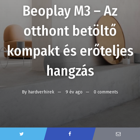
Beoplay M3 – Az
otthont betöltő
kompakt és erőteljes
hangzás
By
hardverhirek
9 év ago
0 comments