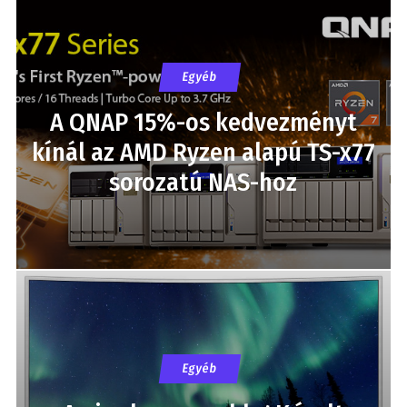
Egyéb
A QNAP 15%-os kedvezményt
kínál az AMD Ryzen alapú TS-x77
sorozatú NAS-hoz
Egyéb