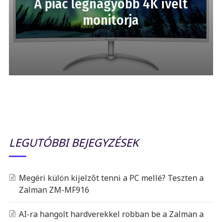
A piac legnagyobb 4K ívelt
monitorja
LEGUTÓBBI BEJEGYZÉSEK
Megéri külön kijelzőt tenni a PC mellé? Teszten a
Zalman ZM-MF916
AI-ra hangolt hardverekkel robban be a Zalman a