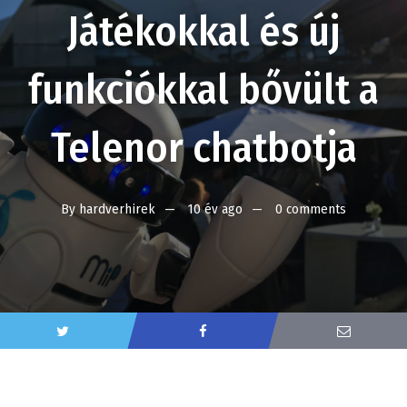
Játékokkal és új
funkciókkal bővült a
Telenor chatbotja
By
hardverhirek
10 év ago
0 comments