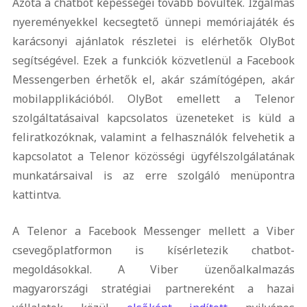
Azóta a chatbot képességei tovább bővültek. Izgalmas
nyereményekkel kecsegtető ünnepi memóriajáték és
karácsonyi ajánlatok részletei is elérhetők OlyBot
segítségével. Ezek a funkciók közvetlenül a Facebook
Messengerben érhetők el, akár számítógépen, akár
mobilapplikációból. OlyBot emellett a Telenor
szolgáltatásaival kapcsolatos üzeneteket is küld a
feliratkozóknak, valamint a felhasználók felvehetik a
kapcsolatot a Telenor közösségi ügyfélszolgálatának
munkatársaival is az erre szolgáló menüpontra
kattintva.
A Telenor a Facebook Messenger mellett a Viber
csevegőplatformon is kísérletezik chatbot-
megoldásokkal. A Viber üzenőalkalmazás
magyarországi stratégiai partnereként a hazai