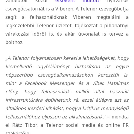
vállalatok közül
elsőként indított
nyilvános
csevegőcsatornát is a Viberen. A Telenor csevegőbotja
segít a felhasználóknak Viberen megtalálni a
legközelebbi Telenor-üzletet, tájékoztat a pillanatnyi
várakozási időről is, és akár útvonalat is tervez a
bolthoz.
„A Telenor folyamatosan keresi a lehetőségeket, hogy
kiemelkedő ügyfélélményt biztosítson az egyre
népszerűbb csevegőalkalmazásokon keresztül is,
mint a Facebook Messenger és a Viber. Hatalmas
előny, hogy felhasználók milliói által használt
infrastruktúrára épülhetünk rá, ezzel átlépve azt az
általános kezdeti kihívást, hogy a kritikus mennyiségű
felhasználóhoz eljusson az alkalmazásunk.”
– mondta
el Rátz Tibor, a Telenor social media és online PR
szakértője.