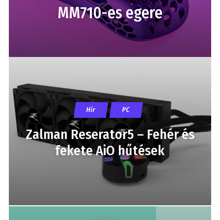
MM710-es egere
Hír
PC
Zalman Reserator5 – Fehér és
fekete AiO hűtések