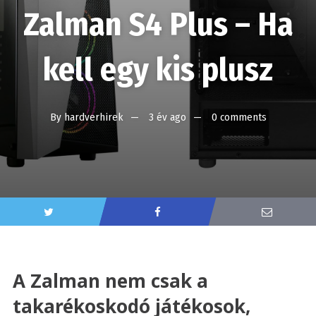
Zalman S4 Plus – Ha
kell egy kis plusz
By
hardverhirek
3 év ago
0 comments
A Zalman nem csak a
takarékoskodó játékosok,