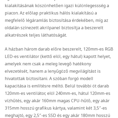
kialakításának köszönhetően igazi különlegessség a
piacon. Az előlap praktikus hálós kialakítású a
megfelelő légáramlás biztosítása érdekében, míg az
oldalán színezett akrilpanel biztosítja a beszerelt
alkatrészek teljes láthatóságát.
A házban három darab előre beszerelt, 120mm-es RGB
LED-es ventilátor (kettő elöl, egy hátul) kapott helyet,
amelyek nem csak a meleg levegő hatékony
elvezetését, hanem a lenyűgöző megvilágítást is
hivatottak biztosítani. A szóban forgó modell
kapacitása is említésre méltó. Belül további öt darab
120mm-es ventilátor, elöl 240mm-es, hátul 120mm-es
vízhűtés, egy akár 160mm magas CPU-hűtő, egy akár
315mm hosszú grafikus kártya, valamint két 3,5″-es
meghajtó, egy 2,5″-es SSD és egy akár 180mm hosszú