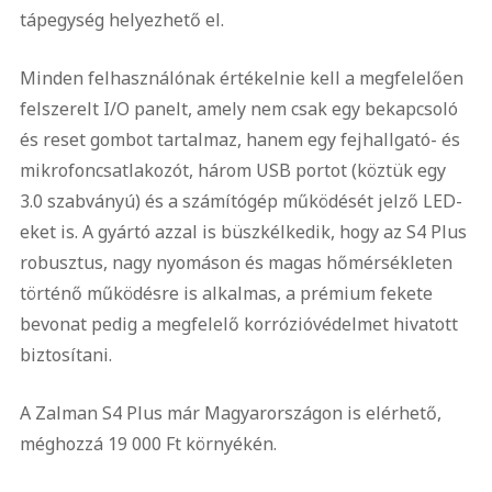
tápegység helyezhető el.
Minden felhasználónak értékelnie kell a megfelelően
felszerelt I/O panelt, amely nem csak egy bekapcsoló
és reset gombot tartalmaz, hanem egy fejhallgató- és
mikrofoncsatlakozót, három USB portot (köztük egy
3.0 szabványú) és a számítógép működését jelző LED-
eket is. A gyártó azzal is büszkélkedik, hogy az S4 Plus
robusztus, nagy nyomáson és magas hőmérsékleten
történő működésre is alkalmas, a prémium fekete
bevonat pedig a megfelelő korrózióvédelmet hivatott
biztosítani.
A Zalman S4 Plus már Magyarországon is elérhető,
méghozzá 19 000 Ft környékén.