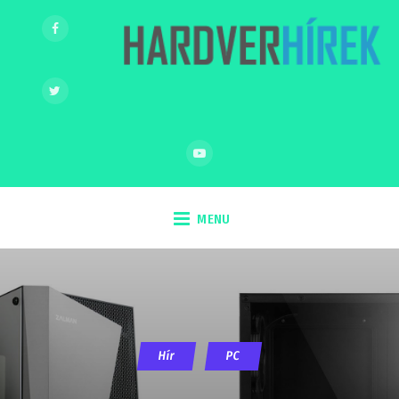
MENU
Hír
PC