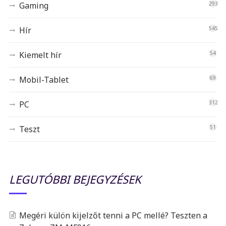
Gaming
293
Hír
545
Kiemelt hír
54
Mobil-Tablet
69
PC
312
Teszt
51
LEGUTÓBBI BEJEGYZÉSEK
Megéri külön kijelzőt tenni a PC mellé? Teszten a