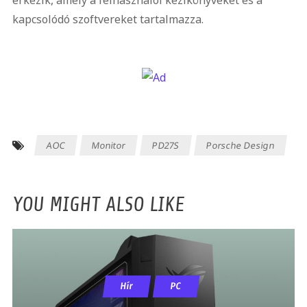
érkezik, amely a felhasználói kézikönyveket és a
kapcsolódó szoftvereket tartalmazza.
AOC
Monitor
PD27S
Porsche Design
YOU MIGHT ALSO LIKE
Hír
PC