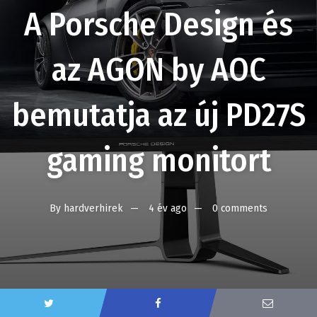
A Porsche Design és
az AGON by AOC
bemutatja az új PD27S
gaming monitort
By
hardverhirek
4 év ago
0 comments