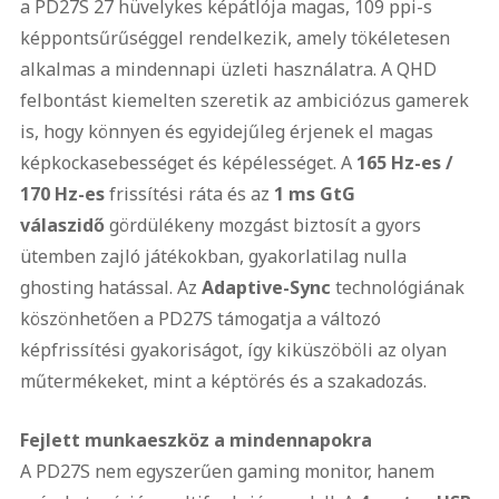
a PD27S 27 hüvelykes képátlója magas, 109 ppi-s
képpontsűrűséggel rendelkezik, amely tökéletesen
alkalmas a mindennapi üzleti használatra. A QHD
felbontást kiemelten szeretik az ambiciózus gamerek
is, hogy könnyen és egyidejűleg érjenek el magas
képkockasebességet és képélességet. A
165 Hz-es /
170 Hz-es
frissítési ráta és az
1 ms GtG
válaszidő
gördülékeny mozgást biztosít a gyors
ütemben zajló játékokban, gyakorlatilag nulla
ghosting hatással. Az
Adaptive-Sync
technológiának
köszönhetően a PD27S támogatja a változó
képfrissítési gyakoriságot, így kiküszöböli az olyan
műtermékeket, mint a képtörés és a szakadozás.
Fejlett munkaeszköz a mindennapokra
A PD27S nem egyszerűen gaming monitor, hanem