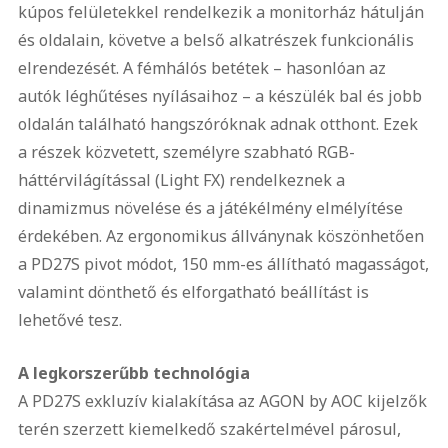
kúpos felületekkel rendelkezik a monitorház hátulján
és oldalain, követve a belső alkatrészek funkcionális
elrendezését. A fémhálós betétek – hasonlóan az
autók léghűtéses nyílásaihoz – a készülék bal és jobb
oldalán található hangszóróknak adnak otthont. Ezek
a részek közvetett, személyre szabható RGB-
háttérvilágítással (Light FX) rendelkeznek a
dinamizmus növelése és a játékélmény elmélyítése
érdekében. Az ergonomikus állványnak köszönhetően
a PD27S pivot módot, 150 mm-es állítható magasságot,
valamint dönthető és elforgatható beállítást is
lehetővé tesz.
A legkorszerűbb technológia
A PD27S exkluzív kialakítása az AGON by AOC kijelzők
terén szerzett kiemelkedő szakértelmével párosul,