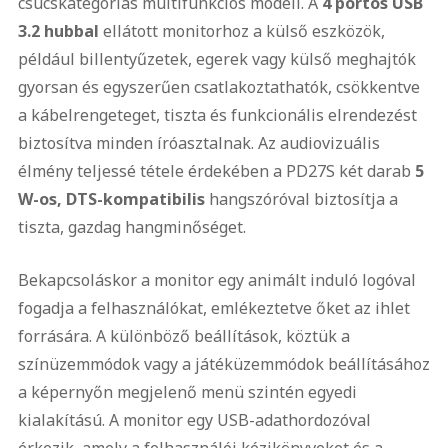
csúcskategóriás multifunkciós modell. A
4 portos USB
3.2 hubbal
ellátott monitorhoz a külső eszközök,
például billentyűzetek, egerek vagy külső meghajtók
gyorsan és egyszerűen csatlakoztathatók, csökkentve
a kábelrengeteget, tiszta és funkcionális elrendezést
biztosítva minden íróasztalnak. Az audiovizuális
élmény teljessé tétele érdekében a PD27S két darab
5
W-os, DTS-kompatibilis
hangszóróval biztosítja a
tiszta, gazdag hangminőséget.
Bekapcsoláskor a monitor egy animált induló logóval
fogadja a felhasználókat, emlékeztetve őket az ihlet
forrására. A különböző beállítások, köztük a
színüzemmódok vagy a játéküzemmódok beállításához
a képernyőn megjelenő menü szintén egyedi
kialakítású. A monitor egy USB-adathordozóval