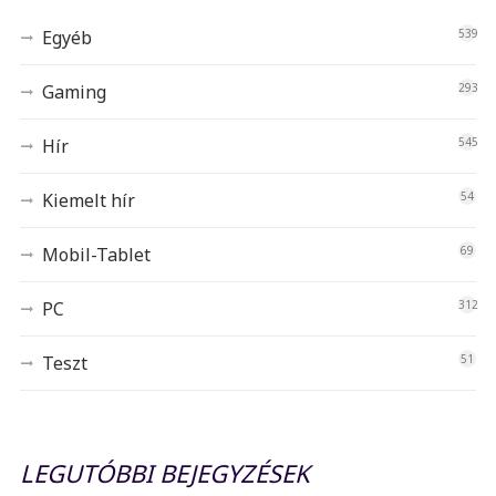
Egyéb
539
Gaming
293
Hír
545
Kiemelt hír
54
Mobil-Tablet
69
PC
312
Teszt
51
LEGUTÓBBI BEJEGYZÉSEK