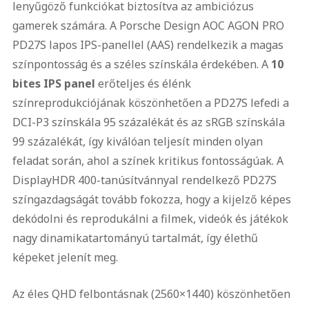
lenyűgöző funkciókat biztosítva az ambiciózus
gamerek számára. A Porsche Design AOC AGON PRO
PD27S lapos IPS-panellel (AAS) rendelkezik a magas
színpontosság és a széles színskála érdekében. A
10
bites IPS panel
erőteljes és élénk
színreprodukciójának köszönhetően a PD27S lefedi a
DCI-P3 színskála 95 százalékát és az sRGB színskála
99 százalékát, így kiválóan teljesít minden olyan
feladat során, ahol a színek kritikus fontosságúak. A
DisplayHDR 400-tanúsítvánnyal rendelkező PD27S
színgazdagságát tovább fokozza, hogy a kijelző képes
dekódolni és reprodukálni a filmek, videók és játékok
nagy dinamikatartományú tartalmát, így élethű
képeket jelenít meg.
Az éles QHD felbontásnak (2560×1440) köszönhetően