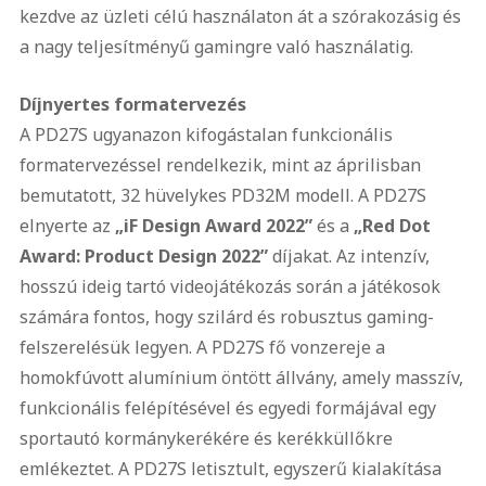
kezdve az üzleti célú használaton át a szórakozásig és
a nagy teljesítményű gamingre való használatig.
Díjnyertes formatervezés
A PD27S ugyanazon kifogástalan funkcionális
formatervezéssel rendelkezik, mint az áprilisban
bemutatott, 32 hüvelykes PD32M modell. A PD27S
elnyerte az
„iF Design Award 2022”
és a
„Red Dot
Award: Product Design 2022”
díjakat. Az intenzív,
hosszú ideig tartó videojátékozás során a játékosok
számára fontos, hogy szilárd és robusztus gaming-
felszerelésük legyen. A PD27S fő vonzereje a
homokfúvott alumínium öntött állvány, amely masszív,
funkcionális felépítésével és egyedi formájával egy
sportautó kormánykerékére és kerékküllőkre
emlékeztet. A PD27S letisztult, egyszerű kialakítása