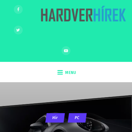
MENU
Hír
PC