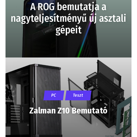
A ROG bemutatja a
nagyteljesítményű új asztali
gépeit
PC
Teszt
Zalman Z10 Bemutató