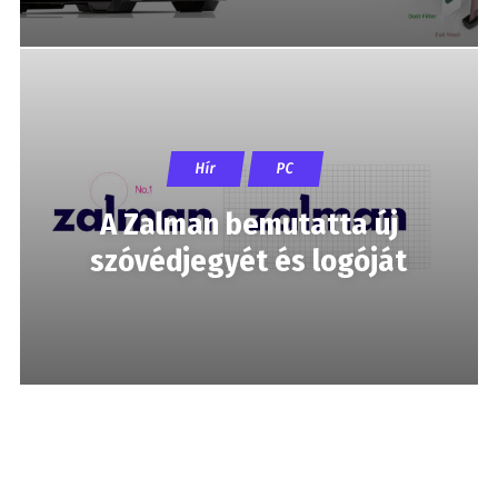
Hír
PC
A Zalman bemutatta új
szóvédjegyét és logóját