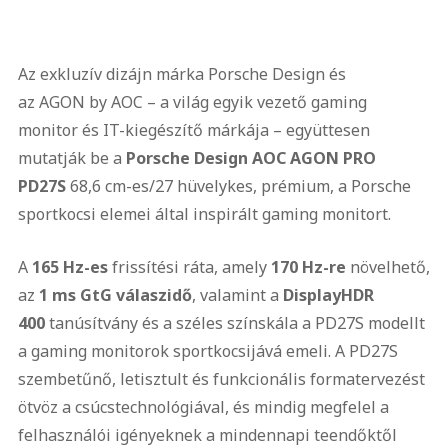
Az exkluzív dizájn márka Porsche Design és
az AGON by AOC – a világ egyik vezető gaming
monitor és IT-kiegészítő márkája – együttesen
mutatják be a
Porsche Design AOC AGON PRO
PD27S
68,6 cm-es/27 hüvelykes, prémium, a Porsche
sportkocsi elemei által inspirált gaming monitort.
A
165 Hz-es
frissítési ráta, amely
170 Hz-re
növelhető,
az
1 ms GtG válaszidő
, valamint a
DisplayHDR
400
tanúsítvány és a széles színskála a PD27S modellt
a gaming monitorok sportkocsijává emeli. A PD27S
szembetűnő, letisztult és funkcionális formatervezést
ötvöz a csúcstechnológiával, és mindig megfelel a
felhasználói igényeknek a mindennapi teendőktől