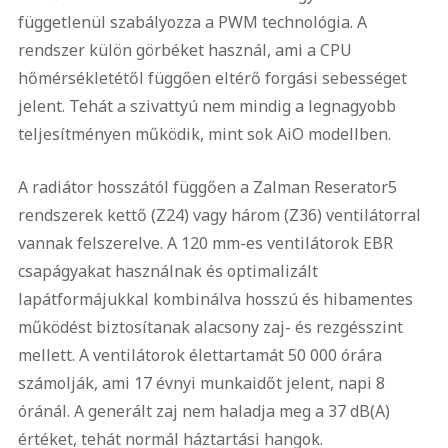
függetlenül szabályozza a PWM technológia. A
rendszer külön görbéket használ, ami a CPU
hőmérsékletétől függően eltérő forgási sebességet
jelent. Tehát a szivattyú nem mindig a legnagyobb
teljesítményen működik, mint sok AiO modellben.
A radiátor hosszától függően a Zalman Reserator5
rendszerek kettő (Z24) vagy három (Z36) ventilátorral
vannak felszerelve. A 120 mm-es ventilátorok EBR
csapágyakat használnak és optimalizált
lapátformájukkal kombinálva hosszú és hibamentes
működést biztosítanak alacsony zaj- és rezgésszint
mellett. A ventilátorok élettartamát 50 000 órára
számolják, ami 17 évnyi munkaidőt jelent, napi 8
óránál. A generált zaj nem haladja meg a 37 dB(A)
értéket, tehát normál háztartási hangok.