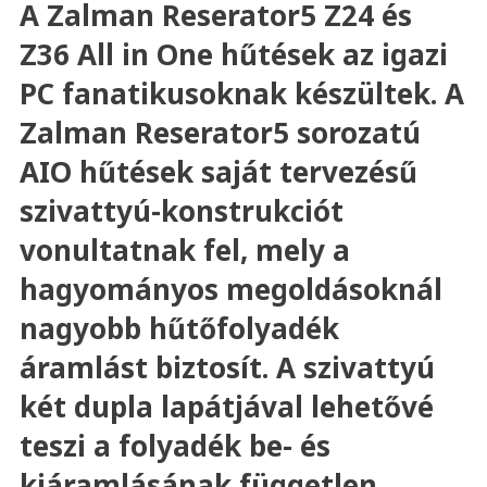
A Zalman Reserator5 Z24 és
Z36 All in One hűtések az igazi
PC fanatikusoknak készültek. A
Zalman Reserator5 sorozatú
AIO hűtések saját tervezésű
szivattyú-konstrukciót
vonultatnak fel, mely a
hagyományos megoldásoknál
nagyobb hűtőfolyadék
áramlást biztosít. A szivattyú
két dupla lapátjával lehetővé
teszi a folyadék be- és
kiáramlásának független