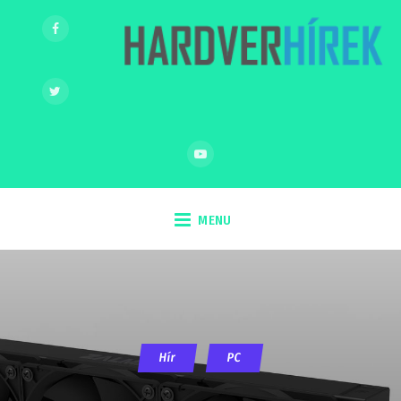
MENU
Hír
PC