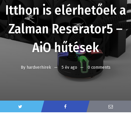
Itthon is elérhetőek a
Zalman Reserator5 –
AiO hűtések
By
hardverhirek
5 év ago
0 comments