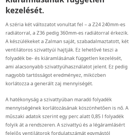
kezelését.
A széria két változatot vonultat fel – a Z24 240mm-es
radiátorral, a Z36 pedig 360mm-es radiátorral érkezik.
A készülékeket a Zalman saját, szabadalmaztatott, két
ventilátoros szivattyúi hajtják. Ez lehetővé teszi a
folyadék be- és kiáramlásának független kezelését,
ami alacsonyabb szivattyúhasználatot jelent. Ez pedig
nagyobb tartósságot eredményez, miközben
korlátozza a generált zaj mennyiségét.
A hatékonyság a szivattyúban maradó folyadék
mennyiségének korlátozásának köszönhetően is nő. A
műszaki adatok szerint egy perc alatt 0,85 l folyadék
folyik át a rendszeren. A szivattyú és a légáramlásért
felelős ventilátorok fordulatszámát egymástól