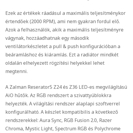
Ezek az értékek ráadásul a maximális teljesítménykor
értendőek (2000 RPM), ami nem gyakran fordul elő.
Azok a felhasználók, akik a maximális teljesítményre
vágynak, hozzáadhatnak egy második
ventilátorkészletet a pull & push konfigurációban a
beáramláshoz és kiáramlás. Ezt a radiátor mindkét
oldalán elhelyezett rögzítési helyekkel lehet
megtenni.
A Zalman Reserator5 Z24 és Z36 LED-es megvilágítású
AiO hűtők. Az RGB rendszert a szivattyúblokkra
helyezték. A világítási rendszer alaplapi szoftverrel
konfigurálható. A készlet kompatibilis a következő
rendszerekkel: Aura Sync, RGB Fusion 2.0, Razer
Chroma, Mystic Light, Spectrum RGB és Polychrome