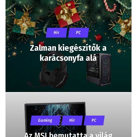
Hír
PC
Zalman kiegészítők a
karácsonyfa alá
Gaming
Hír
PC
Az MSI bemutatta a világ