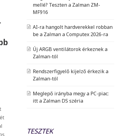
mellé? Teszten a Zalman ZM-
MF916
L
AI-ra hangolt hardverekkel robban
be a Zalman a Computex 2026-ra
bb
Új ARGB ventilátorok érkeznek a
Zalman-tól
Rendszerfigyelő kijelző érkezik a
Zalman-tól
Meglepő irányba megy a PC-piac:
itt a Zalman DS széria
t
ét
al
TESZTEK
os