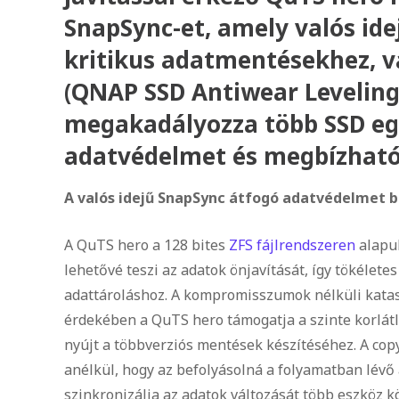
SnapSync-et, amely valós ide
kritikus adatmentésekhez, 
(QNAP SSD Antiwear Leveling)
megakadályozza több SSD eg
adatvédelmet és megbízhatós
A valós idejű SnapSync átfogó adatvédelmet b
A QuTS hero a 128 bites
ZFS fájlrendszeren
alapul
lehetővé teszi az adatok önjavítását, így tökélete
adattároláshoz. A kompromisszumok nélküli katasz
érdekében a QuTS hero támogatja a szinte korlát
nyújt a többverziós mentések készítéséhez. A copy
anélkül, hogy az befolyásolná a folyamatban lévő a
szinkronizálja az adatok változását több eszköz 