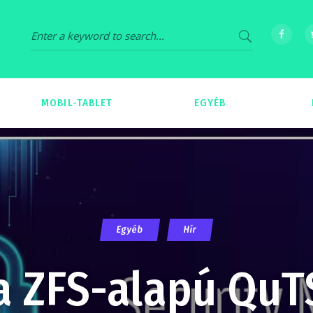
MOBIL-TABLET
EGYÉB
69
539
Egyéb
Hír
a ZFS-alapú QuTS