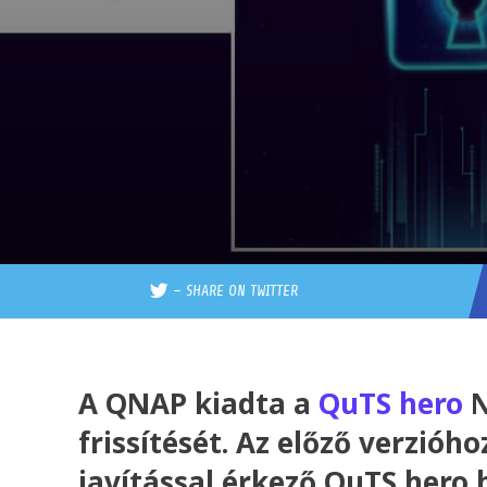
–
SHARE ON TWITTER
A QNAP kiadta a
QuTS hero
N
frissítését. Az előző verzióho
javítással érkező QuTS hero 