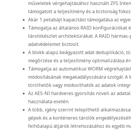
műveletek vérgehajtásához használt ZFS Inten
támogatott a teljesítmény és a biztonság foko
Akár 1 petabájt kapacitást támogatása az egy
Támogatja az általános RAID konfigurációkat é
tárolókészlet architektúrákat. A RAID hármas
adatvédelemet biztosít.
A blokk alapú beágyazott adat deduplikáció, töm
megőrzése és a teljesítmény optimalizálása érd
Támogatja az automatikus WORM végrehajtást
módosításának megakadályozására szolgál. A
törölhetők vagy módosíthatók az adatok integ
Az AES-NI hardveres gyorsítás növeli az adatal
használata esetén.
A több, igény szerint telepíthető alkalmazássa
gépek és a konténeres tárolók engedélyezéséhe
felhőalapú átjárók létrehozásához és egyéb m