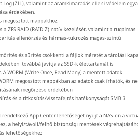
t Log (ZIL), valamint az áramkimaradás elleni védelem egya
zása érdekében.
es megosztott mappákhoz.
s a ZFS RAID (RAID Z) natív kezelését, valamint a rugalmas
-paritás ellenőrzés és hármas-tükrözés magas-szintű
örítés és sűrítés csökkenti a fájlok méretét a tárolási kapa
ekében, továbbá javítja az SSD-k élettartamát is.
. A WORM (Write Once, Read Many) a mentett adatok
 WORM megosztott mappákban az adatok csak írhatók, és n
ritásának megőrzése érdekében.
áírás és a titkosítás/visszafejtés hatékonyságát SMB 3
l rendelkező App Center lehetőséget nyújt a NAS-on a virtu
z, a helyi/távoli/felhő biztonsági mentések végrehajtásáho
ás lehetőségekhez.