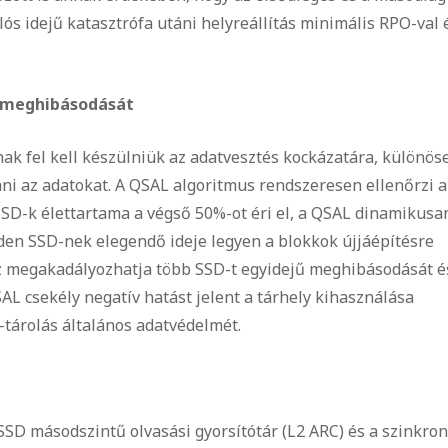
ós idejű katasztrófa utáni helyreállítás minimális RPO-val 
 meghibásodását
nak fel kell készülniük az adatvesztés kockázatára, különös
ni az adatokat. A QSAL algoritmus rendszeresen ellenőrzi a
SSD-k élettartama a végső 50%-ot éri el, a QSAL dinamikusa
nden SSD-nek elegendő ideje legyen a blokkok újjáépítésre
Ez megakadályozhatja több SSD-t egyidejű meghibásodását é
SAL csekély negatív hatást jelent a tárhely kihasználása
-tárolás általános adatvédelmét.
 SSD másodszintű olvasási gyorsítótár (L2 ARC) és a szinkron