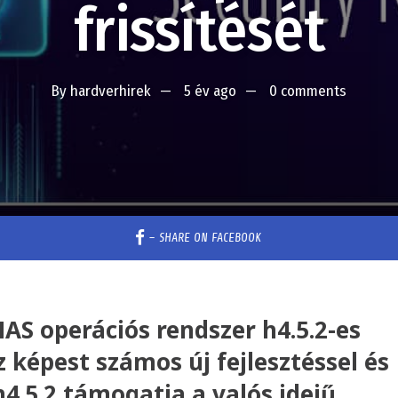
frissítését
By
hardverhirek
5 év ago
0 comments
–
SHARE ON FACEBOOK
AS operációs rendszer h4.5.2-es
z képest számos új fejlesztéssel és
h4.5.2 támogatja a valós idejű