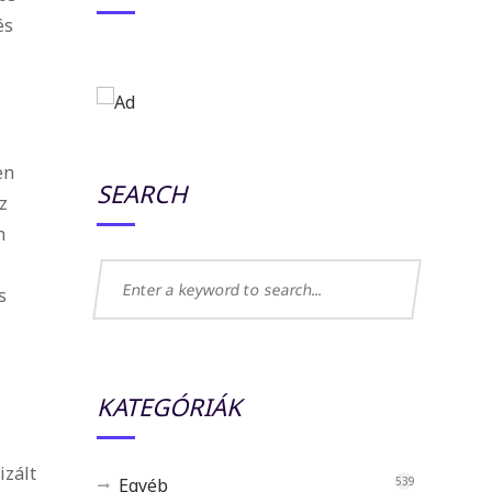
és
en
SEARCH
z
n
s
KATEGÓRIÁK
izált
Egyéb
539