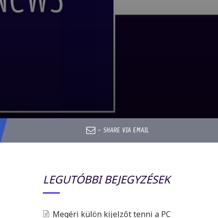
–
SHARE VIA EMAIL
LEGUTÓBBI BEJEGYZÉSEK
Megéri külön kijelzőt tenni a PC