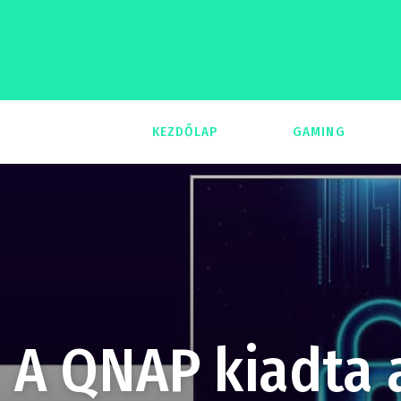
KEZDŐLAP
GAMING
293
A QNAP kiadta 