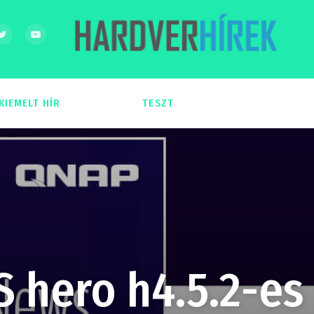
KIEMELT HÍR
TESZT
54
51
 hero h4.5.2-es