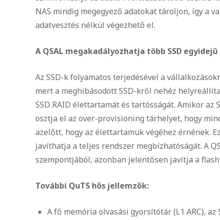
NAS mindig megegyező adatokat tároljon, így a val
adatvesztés nélkül végezhető el.
A QSAL megakadályozhatja több SSD egyidejű
Az SSD-k folyamatos terjedésével a vállalkozások
mert a meghibásodott SSD-kről nehéz helyreállíta
SSD RAID élettartamát és tartósságát. Amikor az 
osztja el az over-provisioning tárhelyet, hogy mi
azelőtt, hogy az élettartamuk végéhez érnének. 
javíthatja a teljes rendszer megbízhatóságát. A Q
szempontjából, azonban jelentősen javítja a flash
További QuTS hős jellemzők:
A fő memória olvasási gyorsítótár (L1 ARC), az