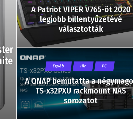
A Patriot VIPER V765-öt 2020
legjobb billentyűzetévé
választották
ster
ite
Egyéb
Hír
PC
A QNAP bemutatta a négymago
TS-x32PXU rackmount NAS
sorozatot