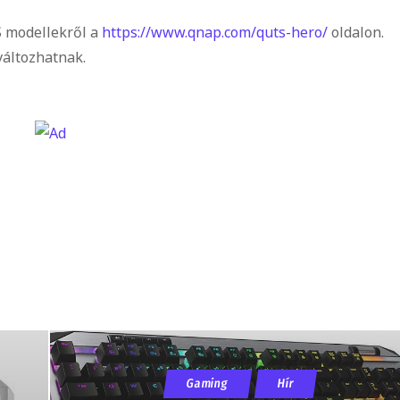
S modellekről a
https://www.qnap.com/quts-hero/
oldalon.
 változhatnak.
Gaming
Hír