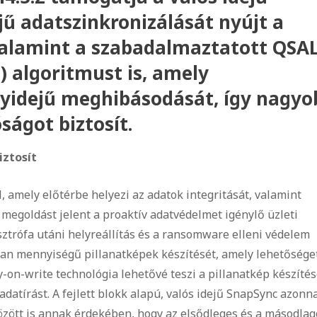
jű adatszinkronizálását nyújt a
valamint a szabadalmaztatott QSA
 algoritmust is, amely
yidejű meghibásodását, így nagyo
ágot biztosít.
iztosít
, amely előtérbe helyezi az adatok integritását, valamint
s megoldást jelent a proaktív adatvédelmet igénylő üzleti
trófa utáni helyreállítás és a ransomware elleni védelem
lan mennyiségű pillanatképek készítését, amely lehetősége
-on-write technológia lehetővé teszi a pillanatkép készítés
datírást. A fejlett blokk alapú, valós idejű SnapSync azonn
között is annak érdekében, hogy az elsődleges és a másodlag