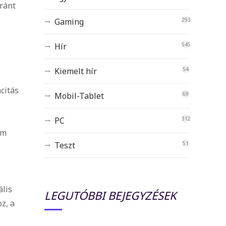
ránt
Gaming
293
Hír
545
Kiemelt hír
54
citás
Mobil-Tablet
69
PC
312
em
Teszt
51
ális
LEGUTÓBBI BEJEGYZÉSEK
z, a