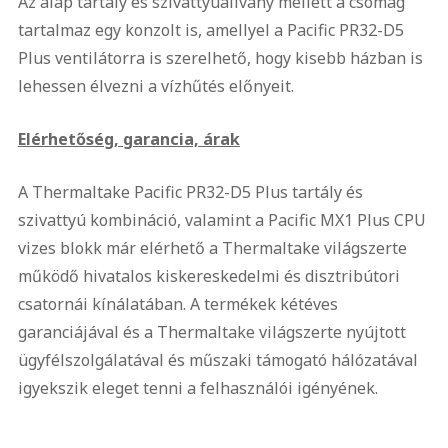
Az alap tartály és szivattyúállvány mellett a csomag
tartalmaz egy konzolt is, amellyel a Pacific PR32-D5
Plus ventilátorra is szerelhető, hogy kisebb házban is
lehessen élvezni a vízhűtés előnyeit.
Elérhetőség, garancia, árak
A Thermaltake Pacific PR32-D5 Plus tartály és
szivattyú kombináció, valamint a Pacific MX1 Plus CPU
vizes blokk már elérhető a Thermaltake világszerte
működő hivatalos kiskereskedelmi és disztribútori
csatornái kínálatában. A termékek kétéves
garanciájával és a Thermaltake világszerte nyújtott
ügyfélszolgálatával és műszaki támogató hálózatával
igyekszik eleget tenni a felhasználói igényének.