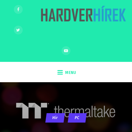
MENU
Hír
PC