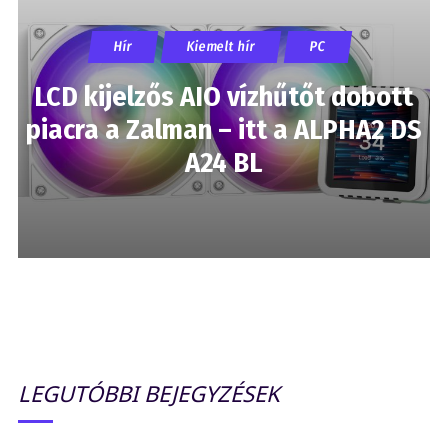
Hír
Kiemelt hír
PC
LCD kijelzős AIO vízhűtőt dobott
piacra a Zalman – itt a ALPHA2 DS
A24 BL
LEGUTÓBBI BEJEGYZÉSEK