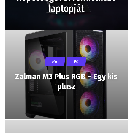
laptopját
Hír
PC
Zalman M3 Plus RGB – Egy kis
plusz