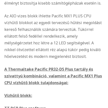
élményt biztosítja kisebb számítógépházak esetén is.
Az AIO vizes blokk ihlette Pacific MX1 PLUS CPU
vízhűtő blokkot az egyedi tervezésű hűtési megoldást
kereső felhasználók számára terveztük. Tükörrel
ellátott felső fedéllel rendelkezik, amely
mélységérzetet hoz létre a 12 LED segítségével. A
nikkel ötvözettel ellátott réz alapú tükör pedig kiváló
hőelvezetést és modern megjelenést biztosít.
A Thermaltake Pacific PR32-D5 Plus tartály és
szivattyú kombináció, valamint a Pacific MX1 Plus
CPU vízhűtő blokk tulajdonságai:
Vízhűtő blokk: