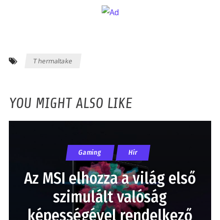
Thermaltake
YOU MIGHT ALSO LIKE
Gaming
Hír
Az MSI elhozza a világ első
szimulált valóság
képességével rendelkező