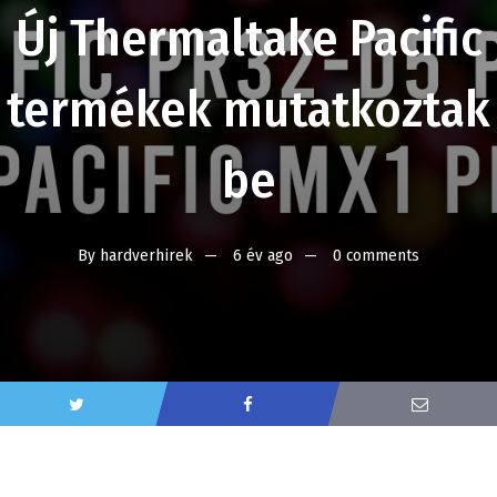
Új Thermaltake Pacific
termékek mutatkoztak
be
By
hardverhirek
6 év ago
0 comments