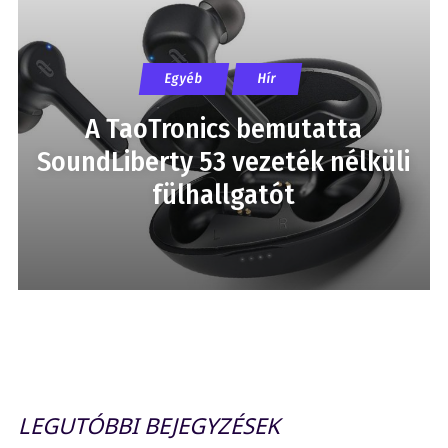
Egyéb
Hír
A TaoTronics bemutatta
SoundLiberty 53 vezeték nélküli
fülhallgatót
LEGUTÓBBI BEJEGYZÉSEK