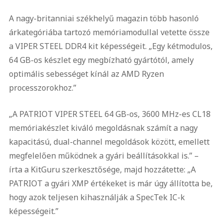
A nagy-britanniai székhelyű magazin több hasonló
árkategóriába tartozó memóriamodullal vetette össze
a VIPER STEEL DDR4 kit képességeit. „Egy kétmodulos,
64 GB-os készlet egy megbízható gyártótól, amely
optimális sebességet kínál az AMD Ryzen
processzorokhoz.”
„A PATRIOT VIPER STEEL 64 GB-os, 3600 MHz-es CL18
memóriakészlet kiváló megoldásnak számít a nagy
kapacitású, dual-channel megoldások között, emellett
megfelelően működnek a gyári beállításokkal is.” –
írta a KitGuru szerkesztősége, majd hozzátette: „A
PATRIOT a gyári XMP értékeket is már úgy állította be,
hogy azok teljesen kihasználják a SpecTek IC-k
képességeit.”