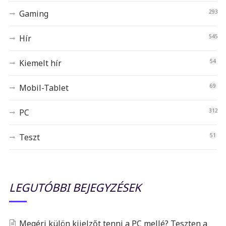
Gaming
293
Hír
545
Kiemelt hír
54
Mobil-Tablet
69
PC
312
Teszt
51
LEGUTÓBBI BEJEGYZÉSEK
Megéri külön kijelzőt tenni a PC mellé? Teszten a