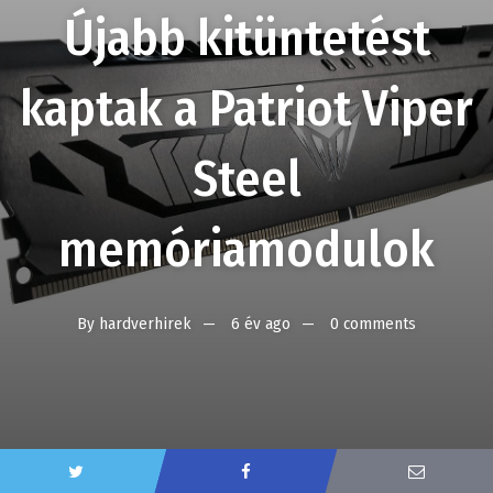
Újabb kitüntetést
kaptak a Patriot Viper
Steel
memóriamodulok
By
hardverhirek
6 év ago
0 comments