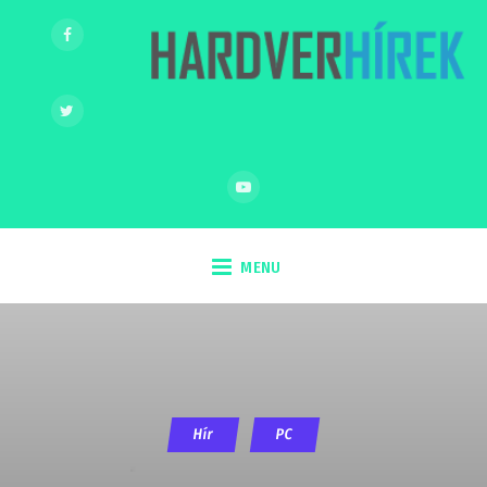
MENU
Hír
PC