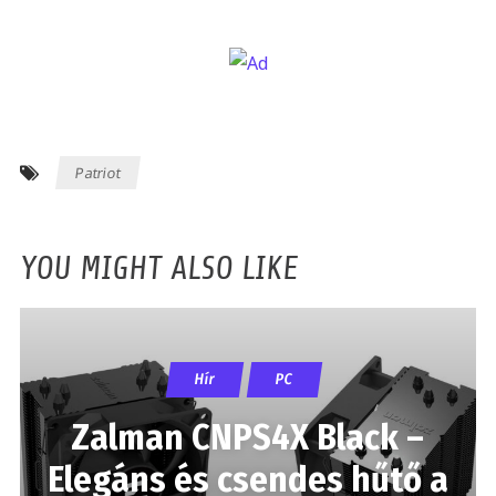
Patriot
YOU MIGHT ALSO LIKE
Hír
PC
Zalman CNPS4X Black –
Elegáns és csendes hűtő a