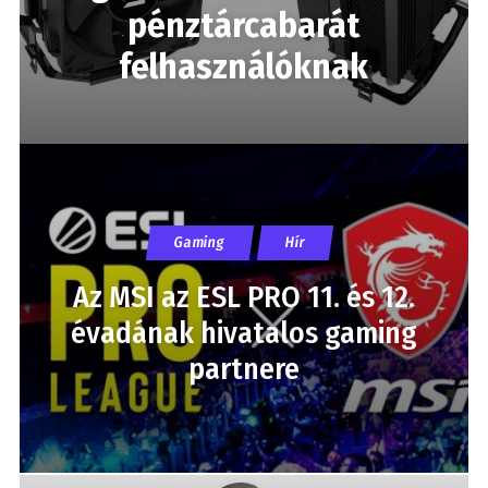
pénztárcabarát
felhasználóknak
Gaming
Hír
Az MSI az ESL PRO 11. és 12.
évadának hivatalos gaming
partnere