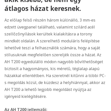
átlagos házat keresnek.
Az előlap felső részén három különálló, 3 mm-es
edzett üvegpanel található, valamint szilárd acél
szellőzőnyílások kerültek kialakításra a torony
mindkét oldalán. A szerelhető moduláris felépítése
lehetővé teszi a felhasználók számára, hogy a saját
stílusuknak megfelelően szereljék össze a házat. Az
AH T200 egyedülálló módon nagyobb bővíthetőséget
biztosít a hagyományos, kis méretű, téglalap alapú
házakkal ellentétben. Ha szeretnél kitűnni a többi PC-
s megoldás közül, de küzdesz a helyhiánnyal, akkor az
AH T200 a lehető legjobb megoldást nyújtja az
igényeid kielégítésére.
Az AH T200 jellemzői: