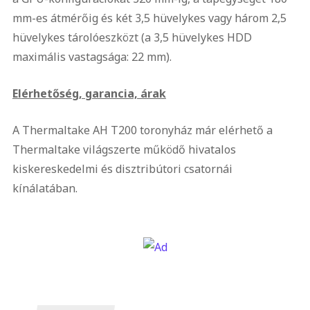
mm-es átmérőig és két 3,5 hüvelykes vagy három 2,5
hüvelykes tárolóeszközt (a 3,5 hüvelykes HDD
maximális vastagsága: 22 mm).
Elérhetőség, garancia, árak
A Thermaltake AH T200 toronyház már elérhető a
Thermaltake világszerte működő hivatalos
kiskereskedelmi és disztribútori csatornái
kínálatában.