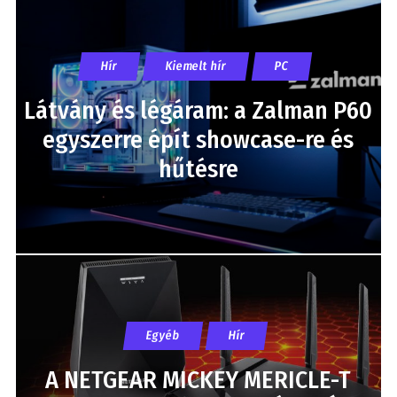
Hír
Kiemelt hír
PC
Látvány és légáram: a Zalman P60
egyszerre épít showcase-re és
hűtésre
Egyéb
Hír
A NETGEAR MICKEY MERICLE-T