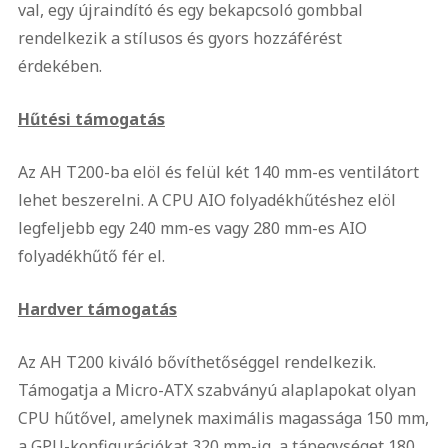
val, egy újraindító és egy bekapcsoló gombbal
rendelkezik a stílusos és gyors hozzáférést
érdekében.
Hűtési támogatás
Az AH T200-ba elöl és felül két 140 mm-es ventilátort
lehet beszerelni. A CPU AIO folyadékhűtéshez elöl
legfeljebb egy 240 mm-es vagy 280 mm-es AIO
folyadékhűtő fér el.
Hardver támogatás
Az AH T200 kiváló bővíthetőséggel rendelkezik.
Támogatja a Micro-ATX szabványú alaplapokat olyan
CPU hűtővel, amelynek maximális magassága 150 mm,
a GPU-konfigurációkat 320 mm-ig, a tápegységet 180