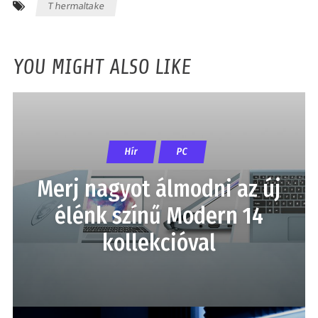
Thermaltake
YOU MIGHT ALSO LIKE
Hír
PC
Merj nagyot álmodni az új
élénk színű Modern 14
kollekcióval