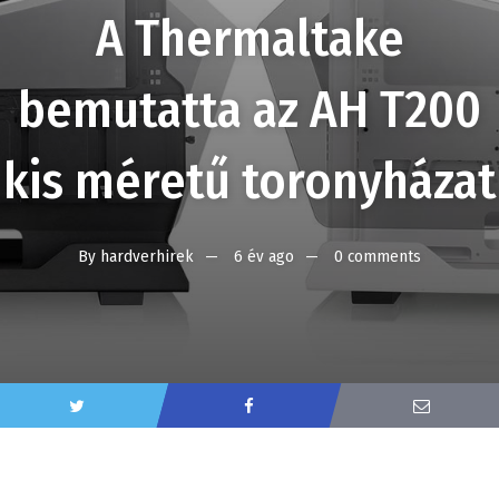
A Thermaltake
bemutatta az AH T200
kis méretű toronyházat
By
hardverhirek
6 év ago
0 comments