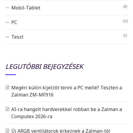
Mobil-Tablet
69
PC
312
Teszt
51
LEGUTÓBBI BEJEGYZÉSEK
Megéri külön kijelzőt tenni a PC mellé? Teszten a
Zalman ZM-MF916
AI-ra hangolt hardverekkel robban be a Zalman a
Computex 2026-ra
Új ARGB ventilátorok érkeznek a Zalman-tól