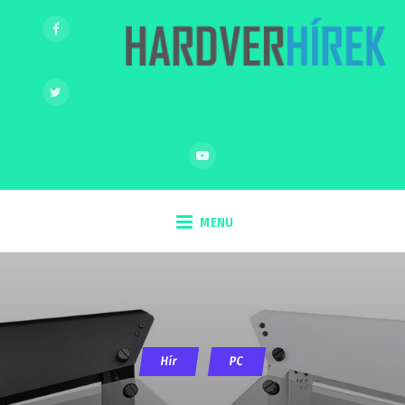
MENU
Hír
PC