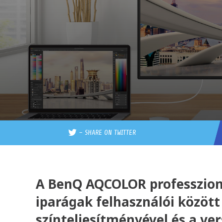
–
SHARE ON TWITTER
A BenQ AQCOLOR professzioná
iparágak felhasználói közöt
színteljesítményével és a ve