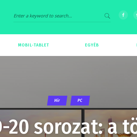
MOBIL-TABLET
EGYÉB
69
539
Hír
PC
20 sorozat: a t