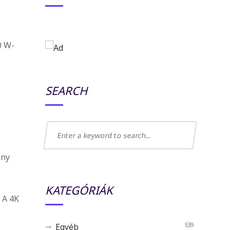
0 W-
SEARCH
ány
KATEGÓRIÁK
 A 4K
Egyéb
539