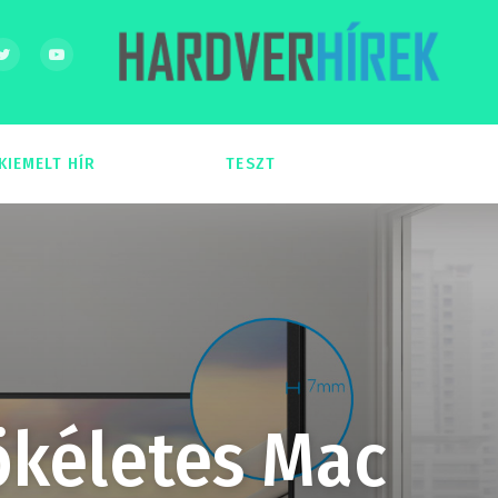
KIEMELT HÍR
TESZT
54
51
ökéletes Mac