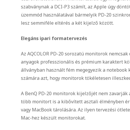
szabványnak a DCI-P3 számít, az Apple úgy döntött
üzemmód használatával bármelyik PD-20 szinkron
lesz semmiféle eltérés a két kijelző között.
Elegáns ipari formatervezés
Az AQCOLOR PD-20 sorozatú monitorok nemcsak oko
anyagok professzionális és prémium karaktert kö
állványban használt fém megegyezik a notebook ki
számára azt, hogy monitorok tökéletesen illeszke
A BenQ PD-20 monitorok kijelzőjét nem zavarják a
több monitort is a kibővített asztali élményben é
vagy MacBook tárolására. Az ilyen tervezési ötlet
Mac-hez készült monitorokat.