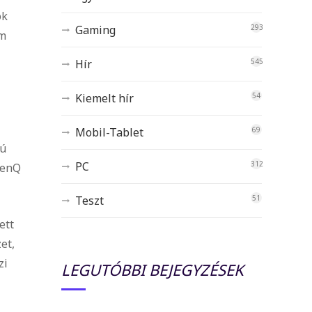
ok
Gaming
293
em
Hír
545
Kiemelt hír
54
Mobil-Tablet
69
gú
PC
312
BenQ
Teszt
51
ett
et,
zi
LEGUTÓBBI BEJEGYZÉSEK