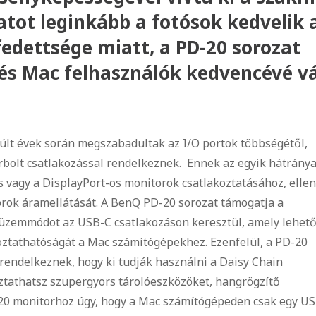
atot leginkább a fotósok kedvelik 
edettsége miatt, a PD-20 sorozat
 és Mac felhasználók kedvencévé vá
últ évek során megszabadultak az I/O portok többségétől,
olt csatlakozással rendelkeznek. Ennek az egyik hátránya
 vagy a DisplayPort-os monitorok csatlakoztatásához, elle
orok áramellátását. A BenQ PD-20 sorozat támogatja a
t) üzemmódot az USB-C csatlakozáson keresztül, amely lehet
oztathatóságát a Mac számítógépekhez. Ezenfelül, a PD-20
rendelkeznek, hogy ki tudják használni a Daisy Chain
ztathatsz szupergyors tárolóeszközöket, hangrögzítő
D-20 monitorhoz úgy, hogy a Mac számítógépeden csak egy U