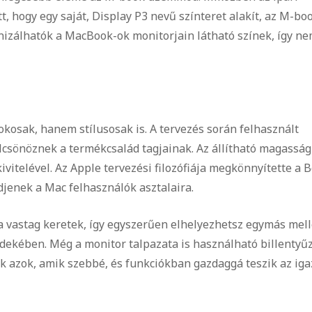
, hogy egy saját, Display P3 nevű színteret alakít, az M-bo
izálhatók a MacBook-ok monitorjain látható színek, így n
sak, hanem stílusosak is. A tervezés során felhasznált
lcsönöznek a termékcsalád tagjainak. Az állítható magassá
vitelével. Az Apple tervezési filozófiája megkönnyítette a 
djenek a Mac felhasználók asztalaira.
 vastag keretek, így egyszerűen elhelyezhetsz egymás mell
rdekében. Még a monitor talpazata is használható billentyűz
ek azok, amik szebbé, és funkciókban gazdaggá teszik az iga