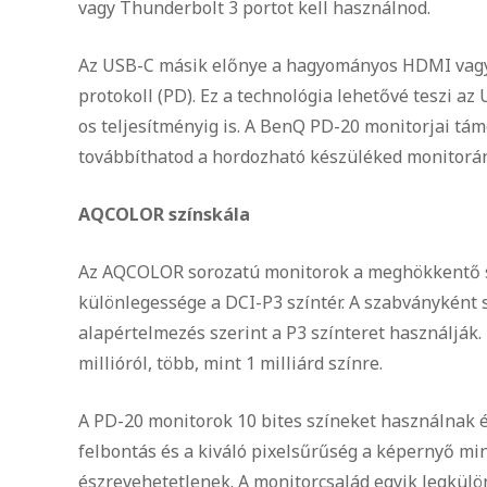
vagy Thunderbolt 3 portot kell használnod.
Az USB-C másik előnye a hagyományos HDMI vagy 
protokoll (PD). Ez a technológia lehetővé teszi a
os teljesítményig is. A BenQ PD-20 monitorjai tám
továbbíthatod a hordozható készüléked monitorának
AQCOLOR színskála
Az AQCOLOR sorozatú monitorok a meghökkentő sz
különlegessége a DCI-P3 színtér. A szabványként 
alapértelmezés szerint a P3 színteret használják.
millióról, több, mint 1 milliárd színre.
A PD-20 monitorok 10 bites színeket használnak é
felbontás és a kiváló pixelsűrűség a képernyő min
észrevehetetlenek. A monitorcsalád egyik legkü