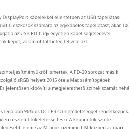
DisplayPort kábelekkel ellentétben az USB tápellátási
z USB-C eszközök számára az egykábeles tápellátást, akár 10
ogatja az USB PD-t, így egyetlen kábel segítségével
 képét, valamint töltheted fel vele azt.
ínteljesítményükről ismertek. A PD-20 sorozat másik
szolgáló sRGB helyett 2015 óta a Mac számítógépek
 Ez jelentősen kibővíti a megjeleníthető színek számát néh
s legalább 96%-os DCI-P3 színlefedettséggel rendelkeznek.
den részletét tökéletessé teszi. A képpontok szinte
lönlegesebb eleme az M-book üzemmód. Miközben az ipari