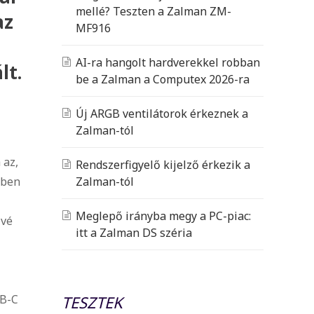
mellé? Teszten a Zalman ZM-
az
MF916
AI-ra hangolt hardverekkel robban
lt.
be a Zalman a Computex 2026-ra
Új ARGB ventilátorok érkeznek a
Zalman-tól
 az,
Rendszerfigyelő kijelző érkezik a
nben
Zalman-tól
Meglepő irányba megy a PC-piac:
ővé
itt a Zalman DS széria
SB-C
TESZTEK