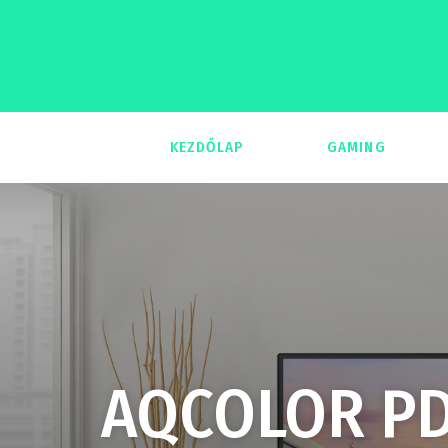
KEZDŐLAP
GAMING
293
AQCOLOR PD-