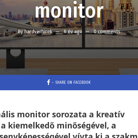
monitor
By
hardverhirek
6 év ago
0 comments
–
SHARE ON FACEBOOK
lis monitor sorozata a kreatív
t a kiemelkedő minőségével, a
rsenyképességével vívta ki a szakm