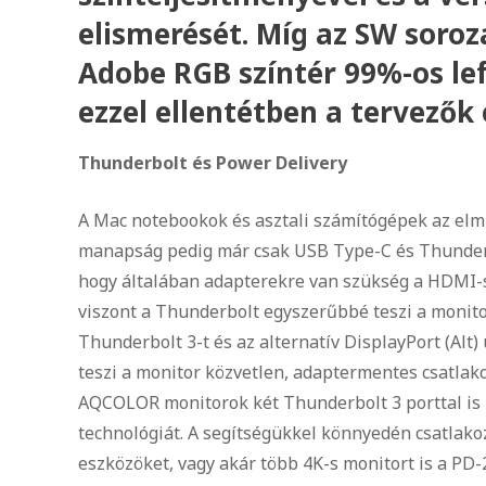
elismerését. Míg az SW soroz
Adobe RGB színtér 99%-os lef
ezzel ellentétben a tervezők
Thunderbolt és Power Delivery
A Mac notebookok és asztali számítógépek az elm
manapság pedig már csak USB Type-C és Thunderb
hogy általában adapterekre van szükség a HDMI-s
viszont a Thunderbolt egyszerűbbé teszi a monit
Thunderbolt 3-t és az alternatív DisplayPort (Al
teszi a monitor közvetlen, adaptermentes csatlak
AQCOLOR monitorok két Thunderbolt 3 porttal is 
technológiát. A segítségükkel könnyedén csatlako
eszközöket, vagy akár több 4K-s monitort is a P