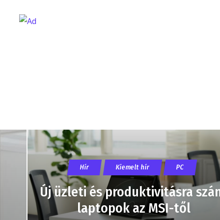
Hír
Kiemelt hír
PC
Új üzleti és produktivitásra szá
laptopok az MSI-től