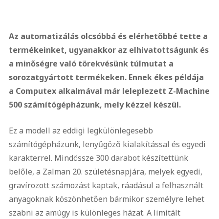
Az automatizálás olcsóbbá és elérhetőbbé tette a
termékeinket, ugyanakkor az elhivatottságunk és
a minőségre való törekvésünk túlmutat a
sorozatgyártott termékeken. Ennek ékes példája
a Computex alkalmával már leleplezett Z-Machine
500 számítógépházunk, mely kézzel készül.
Ez a modell az eddigi legkülönlegesebb
számítógépházunk, lenyűgöző kialakítással és egyedi
karakterrel. Mindössze 300 darabot készítettünk
belőle, a Zalman 20. születésnapjára, melyek egyedi,
gravírozott számozást kaptak, ráadásul a felhasznált
anyagoknak köszönhetően bármikor személyre lehet
szabni az amúgy is különleges házat. A limitált