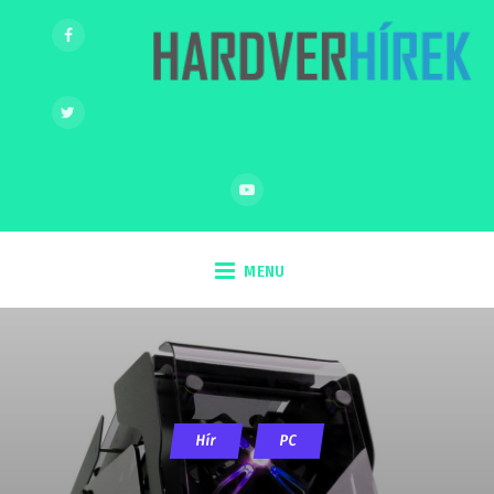
MENU
Hír
PC