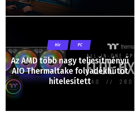
Hír
PC
Az AMD több nagy teljesítményű
AIO Thermaltake folyadékhűtőt
hitelesített