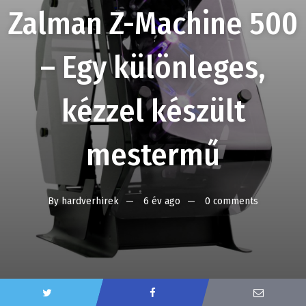
Zalman Z-Machine 500
– Egy különleges,
kézzel készült
mestermű
By
hardverhirek
6 év ago
0 comments