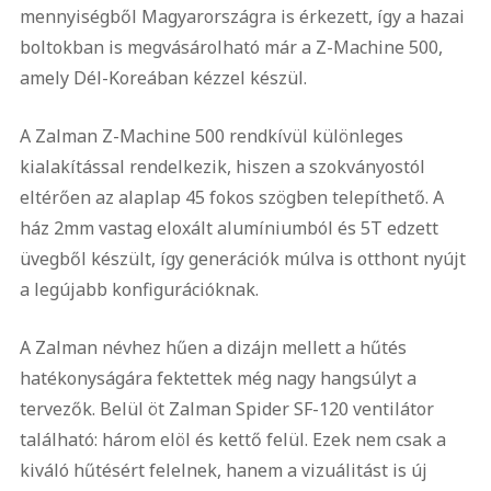
mennyiségből Magyarországra is érkezett, így a hazai
boltokban is megvásárolható már a Z-Machine 500,
amely Dél-Koreában kézzel készül.
A Zalman Z-Machine 500 rendkívül különleges
kialakítással rendelkezik, hiszen a szokványostól
eltérően az alaplap 45 fokos szögben telepíthető. A
ház 2mm vastag eloxált alumíniumból és 5T edzett
üvegből készült, így generációk múlva is otthont nyújt
a legújabb konfigurációknak.
A Zalman névhez hűen a dizájn mellett a hűtés
hatékonyságára fektettek még nagy hangsúlyt a
tervezők. Belül öt Zalman Spider SF-120 ventilátor
található: három elöl és kettő felül. Ezek nem csak a
kiváló hűtésért felelnek, hanem a vizuálitást is új