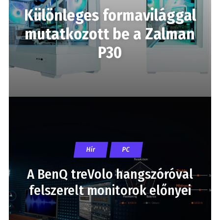
Különleges formavilággal
mutatkozott be a Zalman
P30
Hír
PC
A BenQ treVolo hangszóróval
felszerelt monitorok előnyei