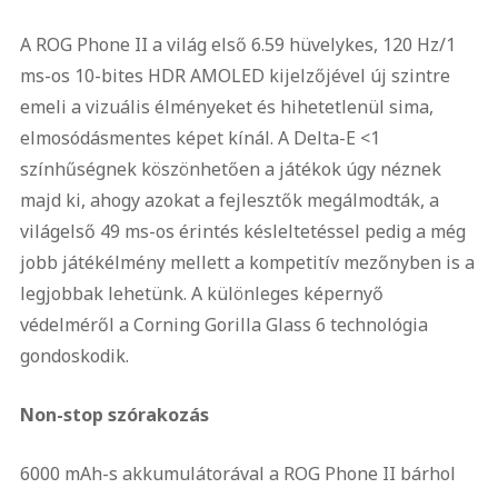
A ROG Phone II a világ első 6.59 hüvelykes, 120 Hz/1
ms-os 10-bites HDR AMOLED kijelzőjével új szintre
emeli a vizuális élményeket és hihetetlenül sima,
elmosódásmentes képet kínál. A Delta-E <1
színhűségnek köszönhetően a játékok úgy néznek
majd ki, ahogy azokat a fejlesztők megálmodták, a
világelső 49 ms-os érintés késleltetéssel pedig a még
jobb játékélmény mellett a kompetitív mezőnyben is a
legjobbak lehetünk. A különleges képernyő
védelméről a Corning Gorilla Glass 6 technológia
gondoskodik.
Non-stop szórakozás
6000 mAh-s akkumulátorával a ROG Phone II bárhol