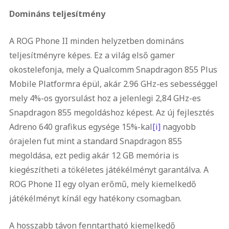
Domináns teljesítmény
A ROG Phone II minden helyzetben domináns
teljesítményre képes. Ez a világ első gamer
okostelefonja, mely a Qualcomm Snapdragon 855 Plus
Mobile Platformra épül, akár 2.96 GHz-es sebességgel
mely 4%-os gyorsulást hoz a jelenlegi 2,84 GHz-es
Snapdragon 855 megoldáshoz képest. Az új fejlesztés
Adreno 640 grafikus egysége 15%-kal
[i]
nagyobb
órajelen fut mint a standard Snapdragon 855
megoldása, ezt pedig akár 12 GB memória is
kiegészítheti a tökéletes játékélményt garantálva. A
ROG Phone II egy olyan erőmű, mely kiemelkedő
játékélményt kínál egy hatékony csomagban.
A hosszabb távon fenntartható kiemelkedő