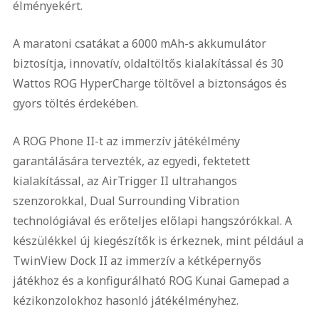
élményekért.
A maratoni csatákat a 6000 mAh-s akkumulátor
biztosítja, innovatív, oldaltöltős kialakítással és 30
Wattos ROG HyperCharge töltővel a biztonságos és
gyors töltés érdekében.
A ROG Phone II-t az immerzív játékélmény
garantálására tervezték, az egyedi, fektetett
kialakítással, az AirTrigger II ultrahangos
szenzorokkal, Dual Surrounding Vibration
technológiával és erőteljes előlapi hangszórókkal. A
készülékkel új kiegészítők is érkeznek, mint például a
TwinView Dock II az immerzív a kétképernyős
játékhoz és a konfigurálható ROG Kunai Gamepad a
kézikonzolokhoz hasonló játékélményhez.