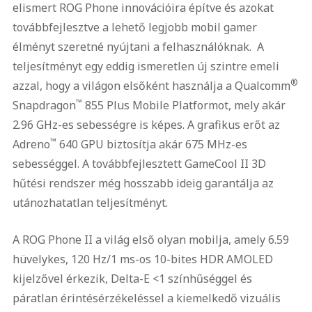
elismert ROG Phone innovációira építve és azokat
továbbfejlesztve a lehető legjobb mobil gamer
élményt szeretné nyújtani a felhasználóknak. A
teljesítményt egy eddig ismeretlen új szintre emeli
®
azzal, hogy a világon elsőként használja a Qualcomm
™
Snapdragon
855 Plus Mobile Platformot, mely akár
2.96 GHz-es sebességre is képes. A grafikus erőt az
™
Adreno
640 GPU biztosítja akár 675 MHz-es
sebességgel. A továbbfejlesztett GameCool II 3D
hűtési rendszer még hosszabb ideig garantálja az
utánozhatatlan teljesítményt.
A ROG Phone II a világ első olyan mobilja, amely 6.59
hüvelykes, 120 Hz/1 ms-os 10-bites HDR AMOLED
kijelzővel érkezik, Delta-E <1 színhűséggel és
páratlan érintésérzékeléssel a kiemelkedő vizuális