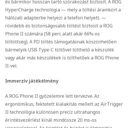
és bármikor hosszan tartó szórakozást biztosít. A ROG
HyperCharge technológia — mely a töltési áramkört a
hálózati adapterbe helyezi a telefon helyett. —
rövidebb és biztonságosabb töltést biztosít a ROG
Phone II számára (58 perc alatt akár 66%-os
töltöttség). A PD töltés támogatásnak köszönhetően
bármelyik USB Type-C töltővel tölthető a készülék
vagy akár más készülékek is tölthetőek a ROG Phone
II-vel.
Immerzív játékélmény
A ROG Phone II győzelemre lett tervezve. Az
ergonómikus, fektetett kialakítás mellett az AirTrigger
II technológia különösen precíz ultrahangos
érintésvezérlést kínál mindössze 20 ms-os