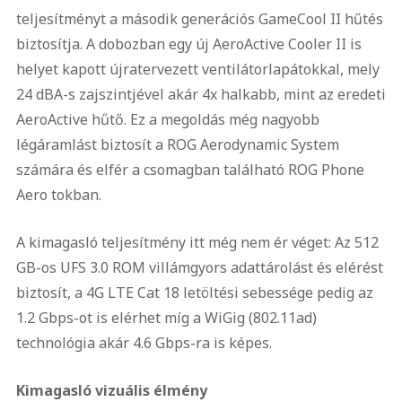
teljesítményt a második generációs GameCool II hűtés
biztosítja. A dobozban egy új AeroActive Cooler II is
helyet kapott újratervezett ventilátorlapátokkal, mely
24 dBA-s zajszintjével akár 4x halkabb, mint az eredeti
AeroActive hűtő. Ez a megoldás még nagyobb
légáramlást biztosít a ROG Aerodynamic System
számára és elfér a csomagban található ROG Phone
Aero tokban.
A kimagasló teljesítmény itt még nem ér véget: Az 512
GB-os UFS 3.0 ROM villámgyors adattárolást és elérést
biztosít, a 4G LTE Cat 18 letöltési sebessége pedig az
1.2 Gbps-ot is elérhet míg a WiGig (802.11ad)
technológia akár 4.6 Gbps-ra is képes.
Kimagasló vizuális élmény