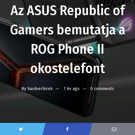
Az ASUS Republic of
Gamers bemutatja a
ROG Phone II
okostelefont
By
hardverhirek
7 év ago
0 comments