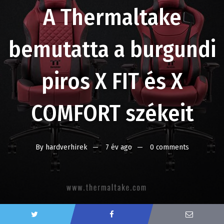
A Thermaltake
bemutatta a burgundi
piros X FIT és X
COMFORT székeit
By
hardverhirek
7 év ago
0 comments