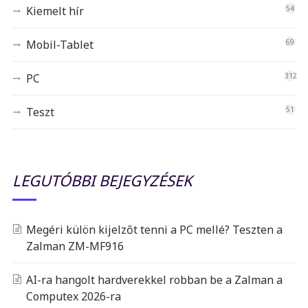
Kiemelt hír
54
Mobil-Tablet
69
PC
312
Teszt
51
LEGUTÓBBI BEJEGYZÉSEK
Megéri külön kijelzőt tenni a PC mellé? Teszten a
Zalman ZM-MF916
AI-ra hangolt hardverekkel robban be a Zalman a
Computex 2026-ra