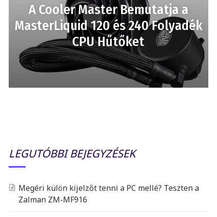
A Cooler Master Bemutatja a
MasterLiquid 120 és 240 Folyadék
CPU Hűtőket
LEGUTÓBBI BEJEGYZÉSEK
Megéri külön kijelzőt tenni a PC mellé? Teszten a
Zalman ZM-MF916