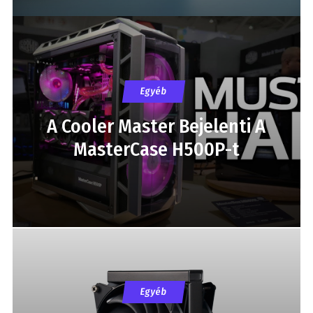
Egyéb
A Cooler Master Bejelenti A
MasterCase H500P-t
Egyéb