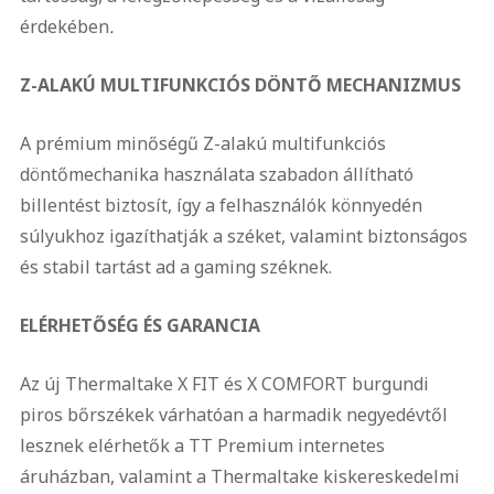
érdekében
.
Z-ALAKÚ MULTIFUNKCIÓS DÖNTŐ MECHANIZMUS
A prémium minőségű Z-alakú multifunkciós
döntőmechanika használata szabadon állítható
billentést biztosít, így a felhasználók könnyedén
súlyukhoz igazíthatják a széket, valamint biztonságos
és stabil tartást ad a gaming széknek.
ELÉRHETŐSÉG ÉS GARANCIA
Az új Thermaltake X FIT és X COMFORT burgundi
piros bőrszékek várhatóan a harmadik negyedévtől
lesznek elérhetők a TT Premium internetes
áruházban, valamint a Thermaltake kiskereskedelmi