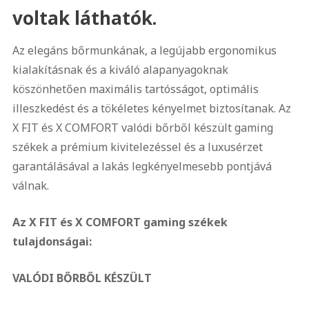
voltak láthatók.
Az elegáns bőrmunkának, a legújabb ergonomikus
kialakításnak és a kiváló alapanyagoknak
köszönhetően maximális tartósságot, optimális
illeszkedést és a tökéletes kényelmet biztosítanak. Az
X FIT és X COMFORT valódi bőrből készült gaming
székek a prémium kivitelezéssel és a luxusérzet
garantálásával a lakás legkényelmesebb pontjává
válnak.
Az X FIT és X COMFORT gaming székek
tulajdonságai:
VALÓDI BŐRBŐL KÉSZÜLT