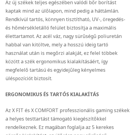
Az új székek teljes egészében valódi bőr borítást
kaptak mind az ülőlapon, mind pedig a háttámlán.
Rendkívül tartós, könnyen tisztítható, UV-, öregedés-
és hőmérsékletálló felület biztosítja a maximális
élettartamot. Az acél váz, nagy sürűségű poliuretán
habbal van kitöltve, mely a hosszú ideig tartó
használat után is megőrzi alakját, ez felel többek
között a szék ergonomikus kialakításáért, így
megfelelő tartású és egyidejűleg kényelmes
üléspozíciót biztosít.
ERGONOMIKUS ÉS TARTÓS KIALAKÍTÁS
Az X FIT és X COMFORT professzionális gaming székek
a helyes testtartást támogató kiegészítőkkel
rendelkeznek. Ez magában foglalja az 5 kerekes