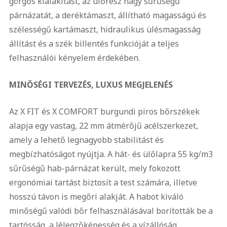
görgős kialakítást, az ülőrész nagy sűrűségű
párnázatát, a deréktámaszt, állítható magasságú és
szélességű kartámaszt, hidraulikus ülésmagasság
állítást és a szék billentés funkcióját a teljes
felhasználói kényelem érdekében.
MINŐSÉGI TERVEZÉS, LUXUS MEGJELENÉS
Az X FIT és X COMFORT burgundi piros bőrszékek
alapja egy vastag, 22 mm átmérőjű acélszerkezet,
amely a lehető legnagyobb stabilitást és
megbízhatóságot nyújtja. A hát- és ülőlapra 55 kg/m3
sűrűségű hab-párnázat került, mely fokozott
ergonómiai tartást biztosít a test számára, illetve
hosszú távon is megőri alakját. A habot kiváló
minőségű valódi bőr felhasználásával borították be a
tartósság, a lélegzőképesség és a vízállóság