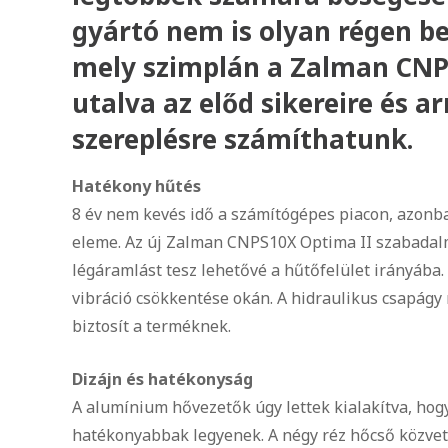
gyártó nem is olyan régen b
mely szimplán a Zalman CNPS1
utalva az előd sikereire és ar
szereplésre számíthatunk.
Hatékony hűtés
8 év nem kevés idő a számítógépes piacon, azonb
eleme. Az új Zalman CNPS10X Optima II szabadalma
légáramlást tesz lehetővé a hűtőfelület irányába.
vibráció csökkentése okán. A hidraulikus csapág
biztosít a terméknek.
Dizájn és hatékonyság
A alumínium hővezetők úgy lettek kialakítva, hog
hatékonyabbak legyenek. A négy réz hőcső közvetl