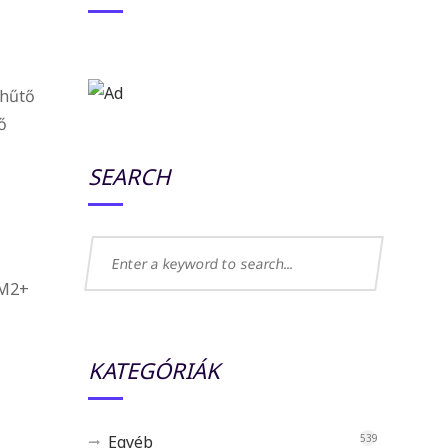
 hűtő
ő
SEARCH
FM2+
KATEGÓRIÁK
Egyéb
539