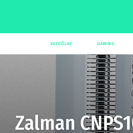
KEZDŐLAP
GAMING
293
Zalman CNPS10