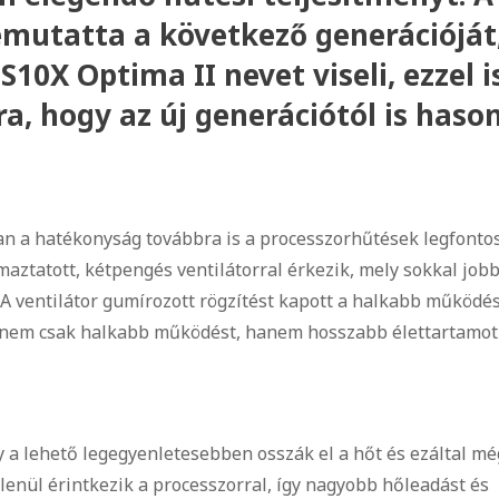
emutatta a következő generációját
0X Optima II nevet viseli, ezzel i
ra, hogy az új generációtól is haso
an a hatékonyság továbbra is a processzorhűtések legfont
ztatott, kétpengés ventilátorral érkezik, mely sokkal job
 A ventilátor gumírozott rögzítést kapott a halkabb működés
y nem csak halkabb működést, hanem hosszabb élettartamot
y a lehető legegyenletesebben osszák el a hőt és ezáltal mé
enül érintkezik a processzorral, így nagyobb hőleadást és