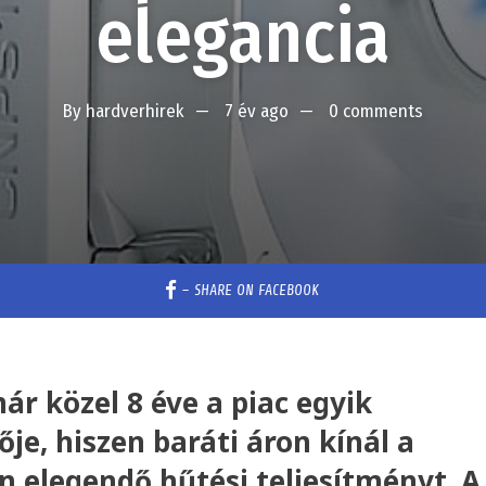
elegancia
By
hardverhirek
7 év ago
0 comments
–
SHARE ON FACEBOOK
 közel 8 éve a piac egyik
je, hiszen baráti áron kínál a
 elegendő hűtési teljesítményt. A