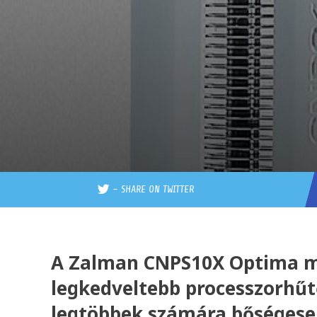
–
SHARE ON TWITTER
A Zalman CNPS10X Optima már
legkedveltebb processzorhűtő
legtöbbek számára bőségesen