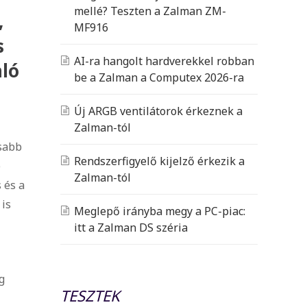
mellé? Teszten a Zalman ZM-
,
MF916
s
AI-ra hangolt hardverekkel robban
nló
be a Zalman a Computex 2026-ra
Új ARGB ventilátorok érkeznek a
Zalman-tól
osabb
Rendszerfigyelő kijelző érkezik a
b
Zalman-tól
 és a
 is
Meglepő irányba megy a PC-piac:
itt a Zalman DS széria
g
TESZTEK