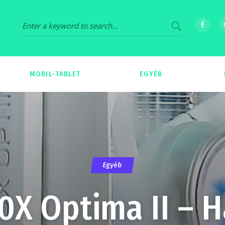
MOBIL-TABLET
EGYÉB
69
539
Egyéb
X Optima II – 