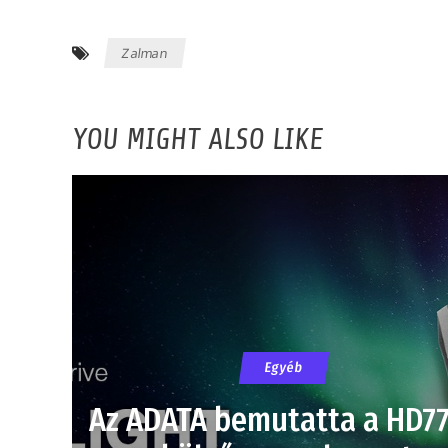
Zalman
YOU MIGHT ALSO LIKE
Egyéb
Az ADATA bemutatta a HD7