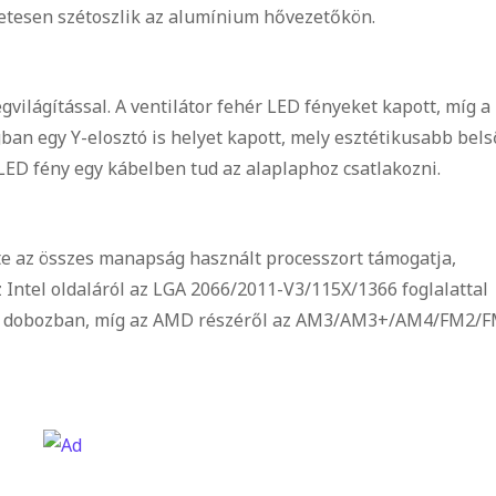
etesen szétoszlik az alumínium hővezetőkön.
gvilágítással. A ventilátor fehér LED fényeket kapott, míg a
ban egy Y-elosztó is helyet kapott, mely esztétikusabb bels
a LED fény egy kábelben tud az alaplaphoz csatlakozni.
e az összes manapság használt processzort támogatja,
 Intel oldaláról az LGA 2066/2011-V3/115X/1366 foglalattal
t a dobozban, míg az AMD részéről az AM3/AM3+/AM4/FM2/