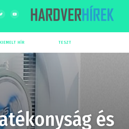
KIEMELT HÍR
TESZT
54
51
Hatékonyság és