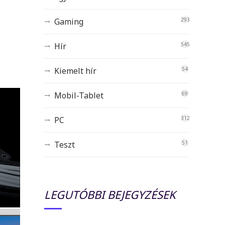
Gaming
293
Hír
545
Kiemelt hír
54
Mobil-Tablet
69
PC
312
Teszt
51
LEGUTÓBBI BEJEGYZÉSEK