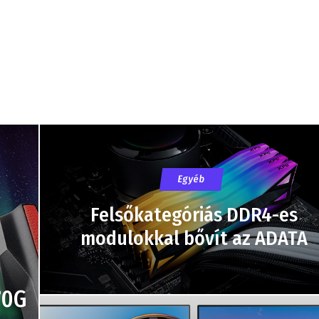
Egyéb
Felsőkategóriás DDR4-es
modulokkal bővít az ADATA
70G