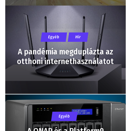
Egyéb
Hír
A pandémia megduplázta az
otthoni internethasználatot
Egyéb
A QNAP és a Platform9