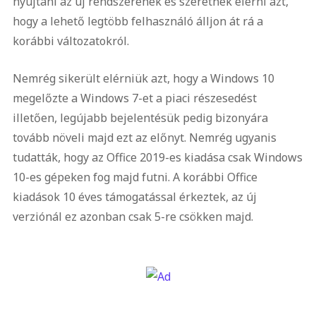
nyújtani az új rendszerének és szeretnék elérni azt,
hogy a lehető legtöbb felhasználó álljon át rá a
korábbi változatokról.
Nemrég sikerült elérniük azt, hogy a Windows 10
megelőzte a Windows 7-et a piaci részesedést
illetően, legújabb bejelentésük pedig bizonyára
tovább növeli majd ezt az előnyt. Nemrég ugyanis
tudatták, hogy az Office 2019-es kiadása csak Windows
10-es gépeken fog majd futni. A korábbi Office
kiadások 10 éves támogatással érkeztek, az új
verziónál ez azonban csak 5-re csökken majd.