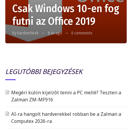
Csak Windows 10-en fog
futni az Office 2019
By hardverhirek
8 év ago
0 comments
LEGUTÓBBI BEJEGYZÉSEK
Megéri külön kijelzőt tenni a PC mellé? Teszten a
Zalman ZM-MF916
AI-ra hangolt hardverekkel robban be a Zalman a
Computex 2026-ra