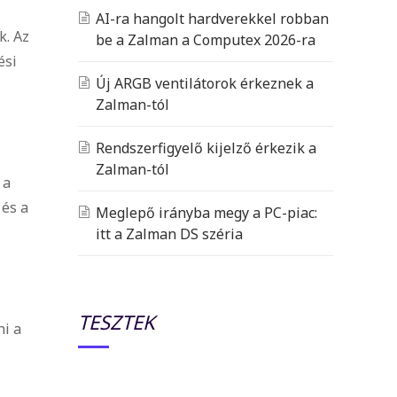
AI-ra hangolt hardverekkel robban
k. Az
be a Zalman a Computex 2026-ra
ési
Új ARGB ventilátorok érkeznek a
Zalman-tól
Rendszerfigyelő kijelző érkezik a
Zalman-tól
 a
 és a
Meglepő irányba megy a PC-piac:
itt a Zalman DS széria
TESZTEK
ni a