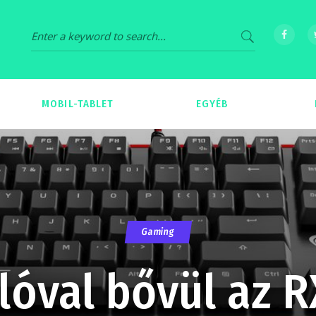
MOBIL-TABLET
EGYÉB
69
539
Gaming
lóval bővül az 