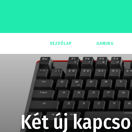
KEZDŐLAP
GAMING
293
Két új kapcso