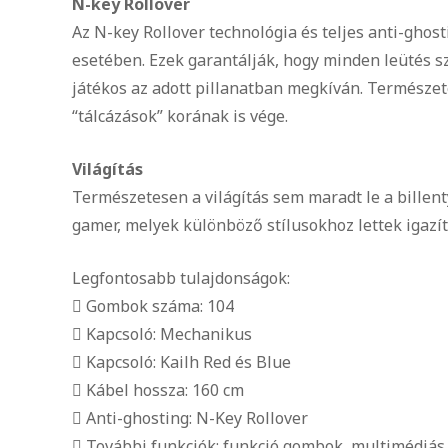
N-key Rollover
Az N-key Rollover technológia és teljes anti-gho
esetében. Ezek garantálják, hogy minden leütés sz
játékos az adott pillanatban megkíván. Természete
“tálcázások” korának is vége.
Világítás
Természetesen a világítás sem maradt le a billent
gamer, melyek különböző stílusokhoz lettek igazí
Legfontosabb tulajdonságok:
 Gombok száma: 104
 Kapcsoló: Mechanikus
 Kapcsoló: Kailh Red és Blue
 Kábel hossza: 160 cm
 Anti-ghosting: N-Key Rollover
 További funkciók: funkció gombok, multimédiás