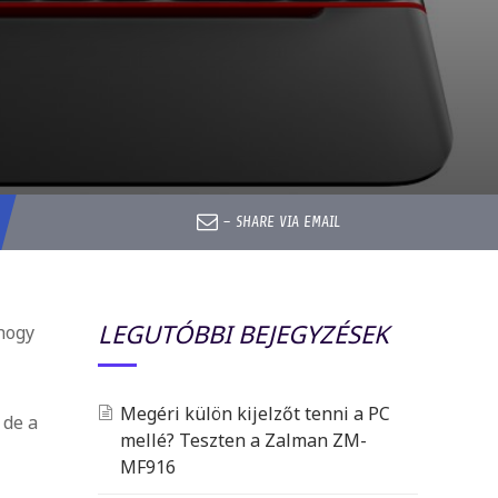
–
SHARE VIA EMAIL
LEGUTÓBBI BEJEGYZÉSEK
 hogy
Megéri külön kijelzőt tenni a PC
 de a
mellé? Teszten a Zalman ZM-
MF916