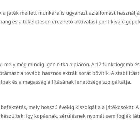
k a játék mellett munkára is ugyanazt az állomást használjá
 hang és a tökéletesen érezhető aktiválási pont kiváló gépel
, mely még mindig igen ritka a piacon. A 12 funkciógomb és
ámasz a tovább hasznos extrák sorát bővítik. A stabilitást
pak és a magasság állításának lehetősége szolgáltatja.
 befektetés, mely hosszú évekig kiszolgálja a játékosokat. A
l készültek, így kopásnak, sérülésnek nyomát sem fogják lát