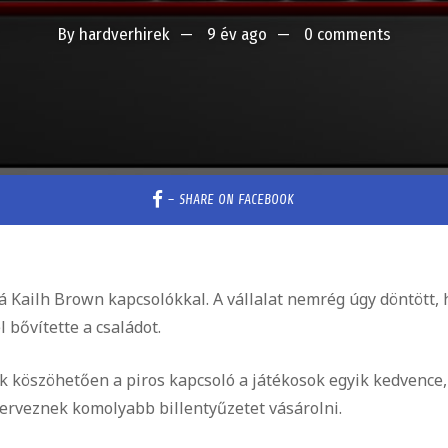
By
hardverhirek
9 év ago
0 comments
–
SHARE ON FACEBOOK
á Kailh Brown kapcsolókkal. A vállalat nemrég úgy döntött,
l bővítette a családot.
ak köszöhetően a piros kapcsoló a játékosok egyik kedvence,
terveznek komolyabb billentyűzetet vásárolni.