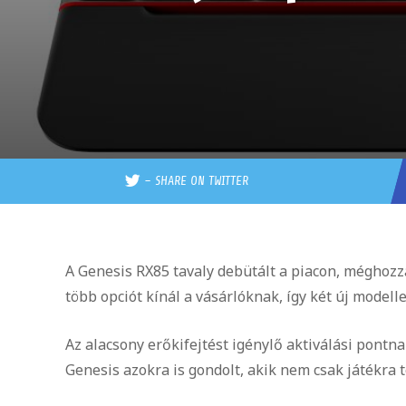
–
SHARE ON TWITTER
A Genesis RX85 tavaly debütált a piacon, méghozz
több opciót kínál a vásárlóknak, így két új modelle
Az alacsony erőkifejtést igénylő aktiválási pontn
Genesis azokra is gondolt, akik nem csak játékra 