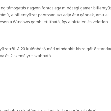
sting támogatás nagyon fontos egy minőségi gamer billentyű
ámít, a billentyűzet pontosan azt adja át a gépnek, amit a
sen a Windows gomb letiltható, így a hirtelen és véletlen
yűzetről. A 20 különböző mód mindenkit kiszolgál: 8 standar
tva és 2 személyre szabható.
 gombok, csuklótámasz, világítás, hangerőszabályzó