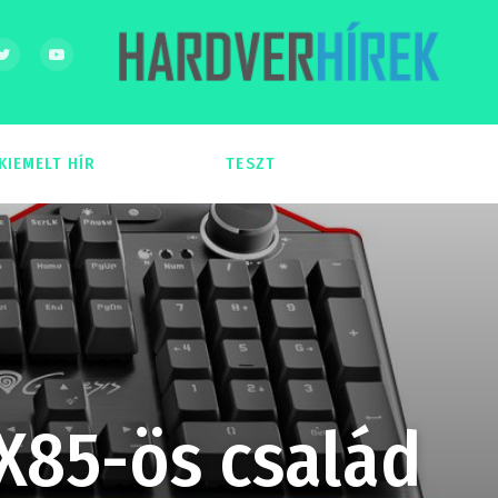
KIEMELT HÍR
TESZT
54
51
RX85-ös család