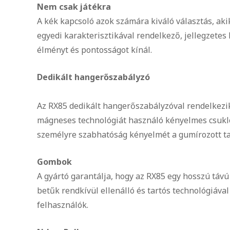
Nem csak játékra
A kék kapcsoló azok számára kiváló választás, aki
egyedi karakterisztikával rendelkező, jellegzetes
élményt és pontosságot kínál.
Dedikált hangerőszabályzó
Az RX85 dedikált hangerőszabályzóval rendelkezik
mágneses technológiát használó kényelmes csuklót
személyre szabhatóság kényelmét a gumírozott tal
Gombok
A gyártó garantálja, hogy az RX85 egy hosszú távú
betűk rendkívül ellenálló és tartós technológiáva
felhasználók.