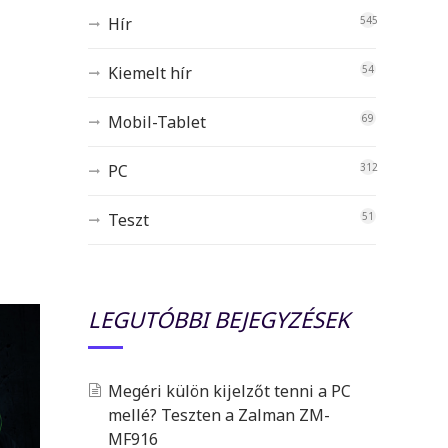
Hír
545
Kiemelt hír
54
Mobil-Tablet
69
PC
312
Teszt
51
LEGUTÓBBI BEJEGYZÉSEK
Megéri külön kijelzőt tenni a PC
mellé? Teszten a Zalman ZM-
MF916