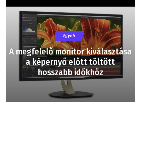
Egyéb
A megfelelő monitor kiválasztása
a képernyő előtt töltött
hosszabb időkhöz