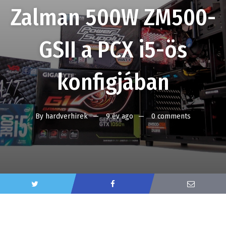
Zalman 500W ZM500-
GSII a PCX i5-ös
konfigjában
By
hardverhirek
9 év ago
0 comments