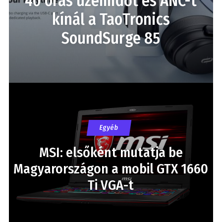
40 órás üzemidőt és ANC-t
kínál a TaoTronics
SoundSurge 85
Egyéb
MSI: elsőként mutatja be
Magyarországon a mobil GTX 1660
Ti VGA-t