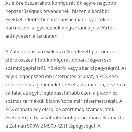
Az előre összerakott konfigurációk egyre nagyobb
népszerűségnek örvendenek, hiszen a korábbi
évekkel ellentétben manapság már a gyártók és
partnereik is igyekeznek megtartani a jó ár/érték
arányt ezen a területen.
A Zalman hosszú évek óta elkötelezett partner az
előre összeállított konfigurációkban, legyen szó
számítógépházról, hűtésről vagy akár tápegységről. Az
egyik legnépszerűbb internetes áruház, a PCX sem
véletlen bízta gépeinek hűtését a Zalman-ra, hiszen a
vállalat az egyik legtapasztaltabb ezen a piacon és
számos termékük bizonyította már rátermettségét. A
PCX csapata egy olcsó, de azért még számos játék
esetében jól használható konfigurációban alkalmazta
a Zalman 500W ZM500-GSII tápegységet. A