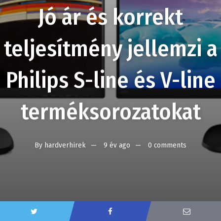
Jó ár és korrekt
teljesítmény jellemzi a
Philips S-line és V-line
terméksorozatokat
By
hardverhirek
9 év ago
0 comments