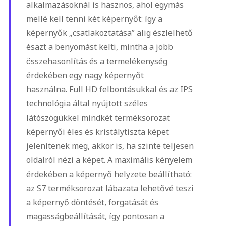
alkalmazásoknál is hasznos, ahol egymás
mellé kell tenni két képernyőt: így a
képernyők „csatlakoztatása” alig észlelhető
és
azt a benyomást kelti, mintha a jobb
összehasonlítás és a termelékenység
érdekében egy nagy képernyőt
használna.
Full HD felbontásukkal és
az IPS
technológia által nyújtott széles
látószögükkel mindkét terméksorozat
képernyői éles és kristálytiszta képet
jelenítenek meg, akkor is, ha szinte teljesen
oldalról nézi a képet. A maximális kényelem
érdekében a képernyő helyzete beállítható:
az S7 terméksorozat lábazata lehetővé teszi
a képernyő döntését, forgatását és
magasságbeállítását, így pontosan a