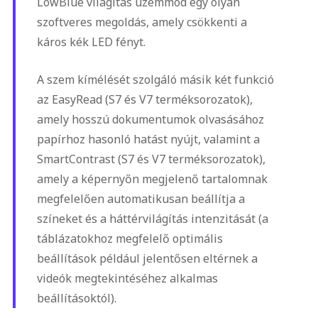
LowBlue világítás üzemmód egy olyan
szoftveres megoldás, amely csökkenti a
káros kék LED fényt.
A szem kímélését szolgáló másik két funkció
az EasyRead (S7 és V7 terméksorozatok),
amely hosszú dokumentumok olvasásához
papírhoz hasonló hatást nyújt, valamint a
SmartContrast (S7 és V7 terméksorozatok),
amely a képernyőn megjelenő tartalomnak
megfelelően automatikusan beállítja a
színeket és a háttérvilágítás intenzitását (a
táblázatokhoz megfelelő optimális
beállítások például jelentősen eltérnek a
videók megtekintéséhez alkalmas
beállításoktól).