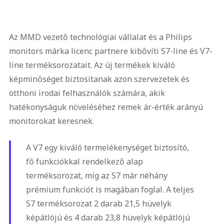
Az MMD vezető technológiai vállalat és a Philips
monitors márka licenc partnere kibővíti S7-line és V7-
line terméksorozatait. Az új termékek kiváló
képminőséget biztosítanak azon szervezetek és
otthoni irodai felhasználók számára, akik
hatékonyságuk növeléséhez remek ár-érték arányú
monitorokat keresnek.
A V7 egy kiváló termelékenységet biztosító,
fő funkciókkal rendelkező alap
terméksorozat, míg az S7 már néhány
prémium funkciót is magában foglal. A teljes
S7 terméksorozat 2 darab 21,5 hüvelyk
képátlójú és 4 darab 23,8 hüvelyk képátlójú