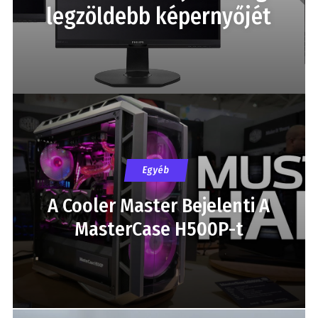
legzöldebb képernyőjét
Egyéb
A Cooler Master Bejelenti A
MasterCase H500P-t