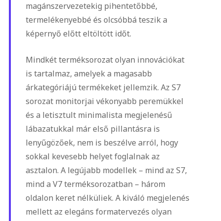
magánszervezetekig pihentetőbbé,
termelékenyebbé és olcsóbbá teszik a
képernyő előtt eltöltött időt.
Mindkét terméksorozat olyan innovációkat
is tartalmaz, amelyek a magasabb
árkategóriájú termékeket jellemzik. Az S7
sorozat monitorjai vékonyabb peremükkel
és a letisztult minimalista megjelenésű
lábazatukkal már első pillantásra is
lenyűgözőek, nem is beszélve arról, hogy
sokkal kevesebb helyet foglalnak az
asztalon. A legújabb modellek – mind az S7,
mind a V7 terméksorozatban – három
oldalon keret nélküliek. A kiváló megjelenés
mellett az elegáns formatervezés olyan