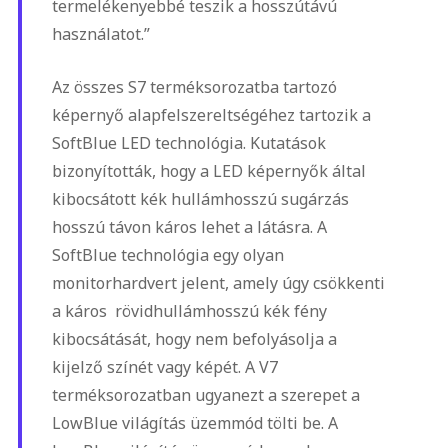
termelékenyebbé teszik a hosszútávú
használatot.”
Az összes S7 terméksorozatba tartozó
képernyő alapfelszereltségéhez tartozik a
SoftBlue LED technológia. Kutatások
bizonyították, hogy a LED képernyők által
kibocsátott kék hullámhosszú sugárzás
hosszú távon káros lehet a látásra. A
SoftBlue technológia egy olyan
monitorhardvert jelent, amely úgy csökkenti
a káros
rövidhullámhosszú kék fény
kibocsátását, hogy nem befolyásolja a
kijelző színét vagy képét. A V7
terméksorozatban ugyanezt a szerepet a
LowBlue világítás üzemmód tölti be. A