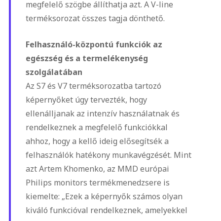
megfelelő szögbe állíthatja azt. A V-line
terméksorozat összes tagja dönthető.
Felhasználó-központú funkciók az
egészség és a termelékenység
szolgálatában
Az S7 és V7 terméksorozatba tartozó
képernyőket úgy tervezték, hogy
ellenálljanak az intenzív használatnak és
rendelkeznek a megfelelő funkciókkal
ahhoz, hogy a kellő ideig elősegítsék a
felhasználók hatékony munkavégzését. Mint
azt Artem Khomenko, az MMD európai
Philips monitors termékmenedzsere is
kiemelte: „Ezek a képernyők számos olyan
kiváló funkcióval rendelkeznek, amelyekkel