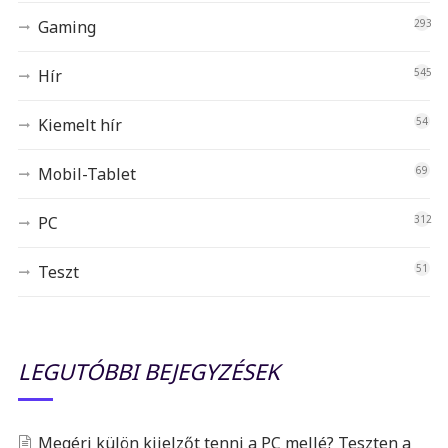
Gaming
293
Hír
545
Kiemelt hír
54
Mobil-Tablet
69
PC
312
Teszt
51
LEGUTÓBBI BEJEGYZÉSEK
Megéri külön kijelzőt tenni a PC mellé? Teszten a