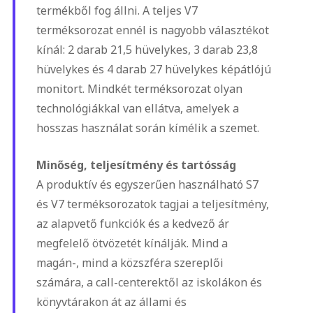
termékből fog állni. A teljes V7
terméksorozat ennél is nagyobb választékot
kínál: 2 darab 21,5 hüvelykes, 3 darab 23,8
hüvelykes és 4 darab 27 hüvelykes képátlójú
monitort. Mindkét terméksorozat olyan
technológiákkal van ellátva, amelyek a
hosszas használat során kímélik a szemet.
Minőség, teljesítmény és tartósság
A produktív és egyszerűen használható S7
és V7 terméksorozatok tagjai a teljesítmény,
az alapvető funkciók és a kedvező ár
megfelelő ötvözetét kínálják. Mind a
magán-, mind a közszféra szereplői
számára, a call-centerektől az iskolákon és
könyvtárakon át az állami és