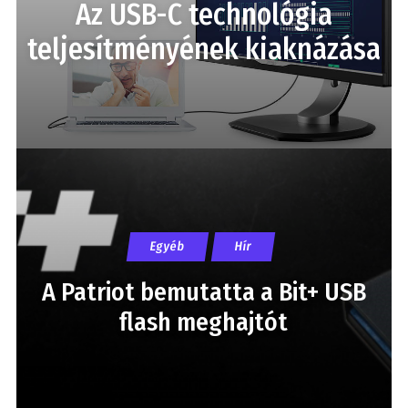
Az USB-C technológia
teljesítményének kiaknázása
Egyéb
Hír
A Patriot bemutatta a Bit+ USB
flash meghajtót