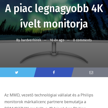
A piac legnagyobb 4K
ívelt monitorja
By
hardverhirek
10 év ago
0 comments
Az MMD, vezető technológiai vállalat és a Philips
monitorok márkalicenc partnere bemutatja a