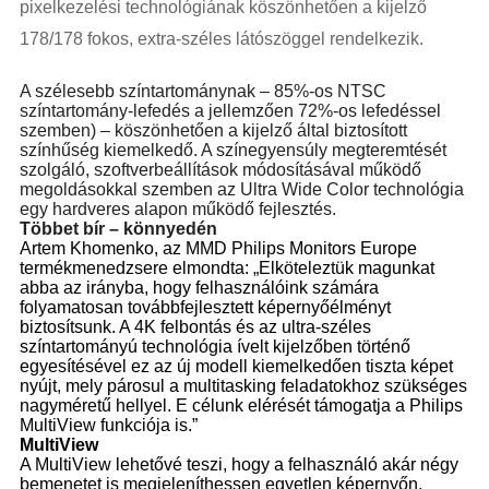
pixelkezelési technológiának köszönhetően a kijelző
178/178 fokos, extra-széles látószöggel rendelkezik.
A szélesebb színtartománynak – 85%-os NTSC
színtartomány-lefedés a jellemzően 72%-os lefedéssel
szemben) – köszönhetően a kijelző által biztosított
színhűség kiemelkedő. A színegyensúly megteremtését
szolgáló, szoftverbeállítások módosításával működő
megoldásokkal szemben az Ultra Wide Color technológia
egy hardveres alapon működő fejlesztés.
Többet bír – könnyedén
Artem Khomenko, az MMD Philips Monitors Europe
termékmenedzsere elmondta: „Elköteleztük magunkat
abba az irányba, hogy felhasználóink számára
folyamatosan továbbfejlesztett képernyőélményt
biztosítsunk. A 4K felbontás és az ultra-széles
színtartományú technológia ívelt kijelzőben történő
egyesítésével ez az új modell kiemelkedően tiszta képet
nyújt, mely párosul a multitasking feladatokhoz szükséges
nagyméretű hellyel. E célunk elérését támogatja a Philips
MultiView funkciója is.”
MultiView
A MultiView lehetővé teszi, hogy a felhasználó akár négy
bemenetet is megjeleníthessen egyetlen képernyőn,