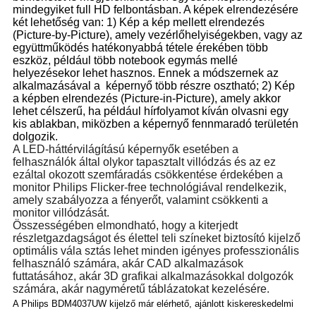
mindegyiket full HD felbontásban. A képek elrendezésére
két lehetőség van: 1) Kép a kép mellett elrendezés
(Picture-by-Picture), amely vezérlőhelyiségekben, vagy az
együttműködés hatékonyabbá tétele érekében több
eszköz, például több notebook egymás mellé
helyezésekor lehet hasznos. Ennek a módszernek az
alkalmazásával a képernyő több részre osztható; 2) Kép
a képben elrendezés (Picture-in-Picture), amely akkor
lehet célszerű, ha például hírfolyamot kíván olvasni egy
kis ablakban, miközben a képernyő fennmaradó területén
dolgozik.
A LED-háttérvilágítású képernyők esetében a
felhasználók által olykor tapasztalt villódzás és az ez
ezáltal okozott szemfáradás csökkentése érdekében a
monitor Philips Flicker-free technológiával rendelkezik,
amely szabályozza a fényerőt, valamint csökkenti a
monitor villódzását.
Összességében elmondható, hogy a kiterjedt
részletgazdagságot és élettel teli színeket biztosító kijelző
optimális vála sztás lehet minden igényes professzionális
felhasználó számára, akár CAD alkalmazások
futtatásához, akár 3D grafikai alkalmazásokkal dolgozók
számára, akár nagyméretű táblázatokat kezelésére.
A Philips BDM4037UW kijelző már elérhető, ajánlott kiskereskedelmi