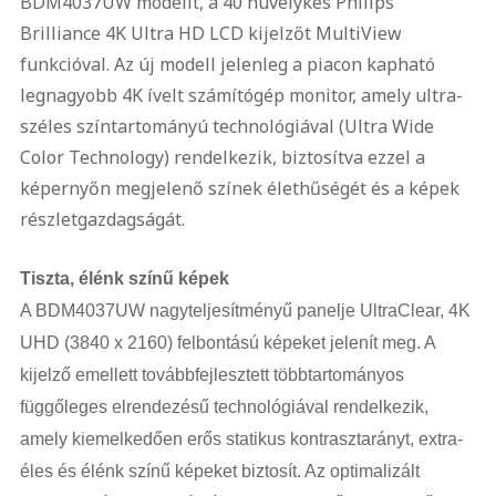
BDM4037UW modellt, a 40 hüvelykes Philips
Brilliance 4K Ultra HD LCD kijelzőt MultiView
funkcióval. Az új modell jelenleg a piacon kapható
legnagyobb 4K ívelt számítógép monitor, amely ultra-
széles színtartományú technológiával (Ultra Wide
Color Technology) rendelkezik, biztosítva ezzel a
képernyőn megjelenő színek élethűségét és a képek
részletgazdagságát.
Tiszta, élénk színű képek
A BDM4037UW nagyteljesítményű panelje UltraClear, 4K
UHD (3840 x 2160) felbontású képeket jelenít meg. A
kijelző emellett továbbfejlesztett többtartományos
függőleges elrendezésű technológiával rendelkezik,
amely kiemelkedően erős statikus kontrasztarányt, extra-
éles és élénk színű képeket biztosít. Az optimalizált