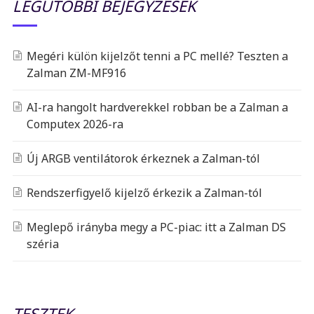
LEGUTÓBBI BEJEGYZÉSEK
Megéri külön kijelzőt tenni a PC mellé? Teszten a
Zalman ZM-MF916
AI-ra hangolt hardverekkel robban be a Zalman a
Computex 2026-ra
Új ARGB ventilátorok érkeznek a Zalman-tól
Rendszerfigyelő kijelző érkezik a Zalman-tól
Meglepő irányba megy a PC-piac: itt a Zalman DS
széria
TESZTEK