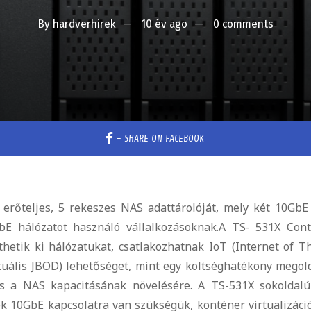
By
hardverhirek
10 év ago
0 comments
–
SHARE ON FACEBOOK
erőteljes, 5 rekeszes NAS adattárolóját, mely két 10GbE
bE hálózatot használó vállalkozásoknak.
A TS- 531X Cont
thetik ki hálózatukat, csatlakozhatnak IoT (Internet of T
tuális JBOD) lehetőséget, mint egy költséghatékony megol
és a NAS kapacitásának növelésére. A TS-531X sokoldal
k 10GbE kapcsolatra van szükségük, konténer virtualizáci