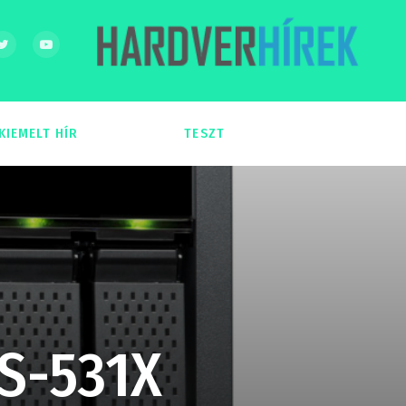
KIEMELT HÍR
TESZT
54
51
S-531X