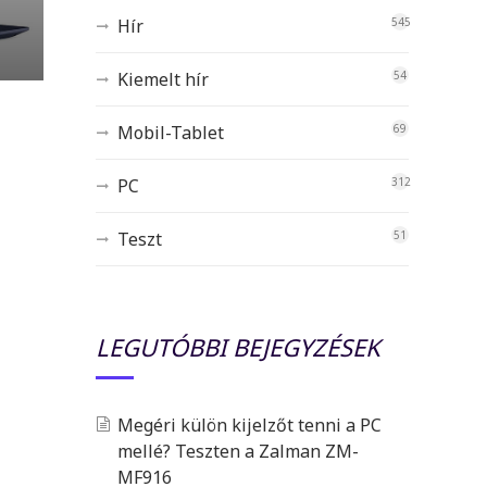
Hír
545
Kiemelt hír
54
Mobil-Tablet
69
PC
312
Teszt
51
LEGUTÓBBI BEJEGYZÉSEK
Megéri külön kijelzőt tenni a PC
mellé? Teszten a Zalman ZM-
MF916