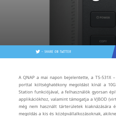
–
SHARE ON TWITTER
A QNAP a mai napon bejelentette, a TS-531X – 
porttal költséghatékony megoldást kínál a 10G
Station funkciójával, a felhasználók gyorsan épí
applikációkhoz, valamint támogatja a VJBOD (vir
még nem használt tárterületek kiaknázására 
megoldás a kis és középvállalkozásoknak, akikne