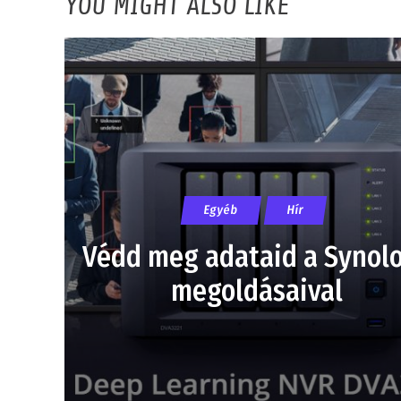
YOU MIGHT ALSO LIKE
Egyéb
Hír
Védd meg adataid a Synol
megoldásaival