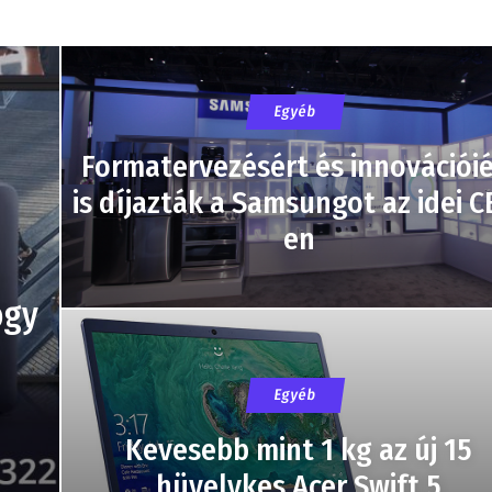
Egyéb
Formatervezésért és innovációié
is díjazták a Samsungot az idei C
en
ogy
Egyéb
Kevesebb mint 1 kg az új 15
hüvelykes Acer Swift 5