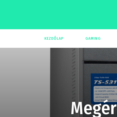
KEZDŐLAP
GAMING
293
Megér