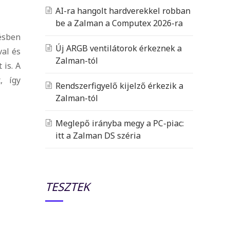
AI-ra hangolt hardverekkel robban
be a Zalman a Computex 2026-ra
ésben
Új ARGB ventilátorok érkeznek a
val és
Zalman-tól
is. A
, így
Rendszerfigyelő kijelző érkezik a
Zalman-tól
Meglepő irányba megy a PC-piac:
itt a Zalman DS széria
TESZTEK