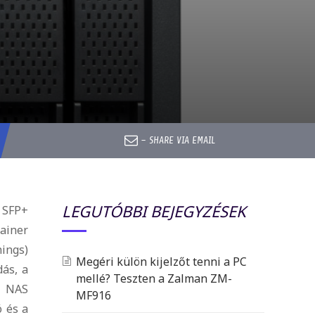
–
SHARE VIA EMAIL
LEGUTÓBBI BEJEGYZÉSEK
 SFP+
ainer
hings)
Megéri külön kijelzőt tenni a PC
dás, a
mellé? Teszten a Zalman ZM-
ú NAS
MF916
ó és a