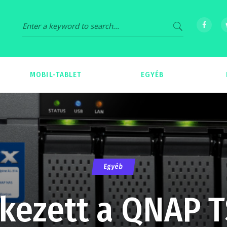
MOBIL-TABLET
EGYÉB
69
539
Egyéb
kezett a QNAP T