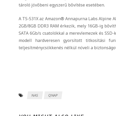
tároló jövőbeni egyszerű bővítése esetében.
A TS-531X az Amazon® Annapurna Labs Alpine AL-
2GB/8GB DDR3 RAM érkezik, mely 16GB-ig bővíthet
SATA 6Gb/s csatolókkal a merevlemezek és SSD-k 
modell hardveresen gyorsított titkosítási fu
teljesítménycsökkenés nélkül növeli a biztonságot
NAS
QNAP