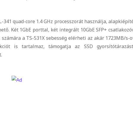
341 quad-core 1.4 GHz processzorát használja, alapkiépít
ő. Két 1GbE porttal, két integrált 10GbE SFP+ csatlakozó
számára a TS-531X sebesség elérheti az akár 1723MB/s-ot 
nkciót is tartalmaz, támogatja az SSD gyorsítótárazást
.