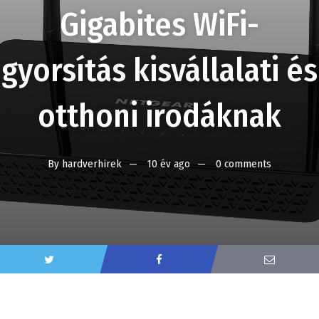
Gigabites WiFi-
gyorsítás kisvállalati és
otthoni irodáknak
By
hardverhirek
10 év ago
0 comments