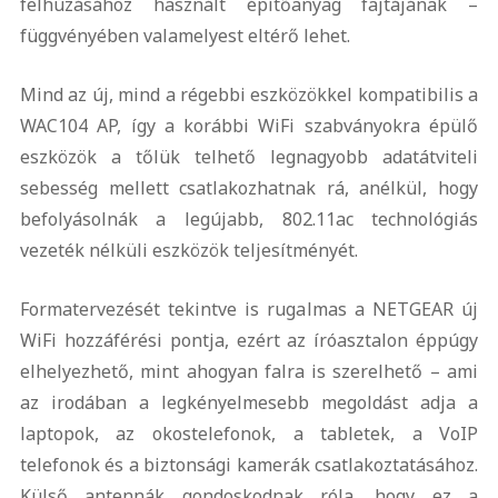
felhúzásához használt építőanyag fajtájának –
függvényében valamelyest eltérő lehet.
Mind az új, mind a régebbi eszközökkel kompatibilis a
WAC104 AP, így a korábbi WiFi szabványokra épülő
eszközök a tőlük telhető legnagyobb adatátviteli
sebesség mellett csatlakozhatnak rá, anélkül, hogy
befolyásolnák a legújabb, 802.11ac technológiás
vezeték nélküli eszközök teljesítményét.
Formatervezését tekintve is rugalmas a NETGEAR új
WiFi hozzáférési pontja, ezért az íróasztalon éppúgy
elhelyezhető, mint ahogyan falra is szerelhető – ami
az irodában a legkényelmesebb megoldást adja a
laptopok, az okostelefonok, a tabletek, a VoIP
telefonok és a biztonsági kamerák csatlakoztatásához.
Külső antennák gondoskodnak róla, hogy ez a