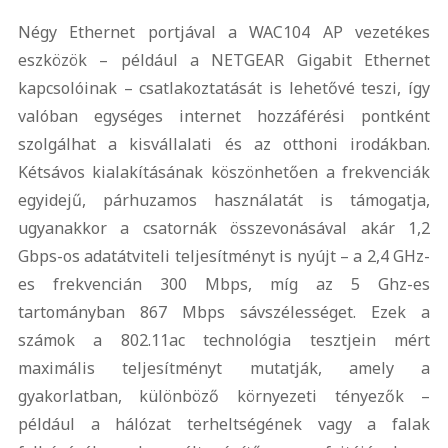
Négy Ethernet portjával a WAC104 AP vezetékes
eszközök – például a NETGEAR Gigabit Ethernet
kapcsolóinak – csatlakoztatását is lehetővé teszi, így
valóban egységes internet hozzáférési pontként
szolgálhat a kisvállalati és az otthoni irodákban.
Kétsávos kialakításának köszönhetően a frekvenciák
egyidejű, párhuzamos használatát is támogatja,
ugyanakkor a csatornák összevonásával akár 1,2
Gbps-os adatátviteli teljesítményt is nyújt – a 2,4 GHz-
es frekvencián 300 Mbps, míg az 5 Ghz-es
tartományban 867 Mbps sávszélességet. Ezek a
számok a 802.11ac technológia tesztjein mért
maximális teljesítményt mutatják, amely a
gyakorlatban, különböző környezeti tényezők –
például a hálózat terheltségének vagy a falak