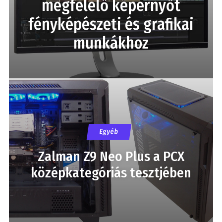
megfelelő képernyőt
fényképészeti és grafikai
munkákhoz
Egyéb
Zalman Z9 Neo Plus a PCX
középkategóriás tesztjében