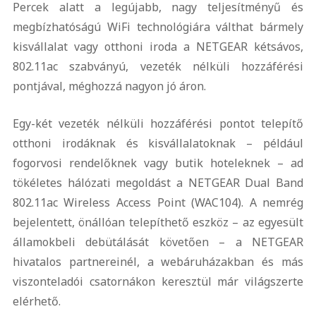
Percek alatt a legújabb, nagy teljesítményű és
megbízhatóságú WiFi technológiára válthat bármely
kisvállalat vagy otthoni iroda a NETGEAR kétsávos,
802.11ac szabványú, vezeték nélküli hozzáférési
pontjával, méghozzá nagyon jó áron.
Egy-két vezeték nélküli hozzáférési pontot telepítő
otthoni irodáknak és kisvállalatoknak – például
fogorvosi rendelőknek vagy butik hoteleknek – ad
tökéletes hálózati megoldást a NETGEAR Dual Band
802.11ac Wireless Access Point (WAC104). A nemrég
bejelentett, önállóan telepíthető eszköz – az egyesült
államokbeli debütálását követően – a NETGEAR
hivatalos partnereinél, a webáruházakban és más
viszonteladói csatornákon keresztül már világszerte
elérhető.