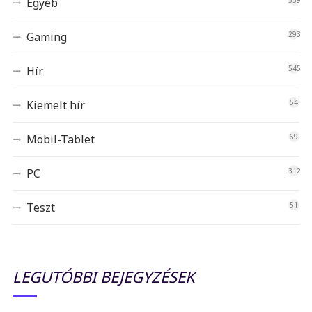
Egyéb
539
Gaming
293
Hír
545
Kiemelt hír
54
Mobil-Tablet
69
PC
312
Teszt
51
LEGUTÓBBI BEJEGYZÉSEK