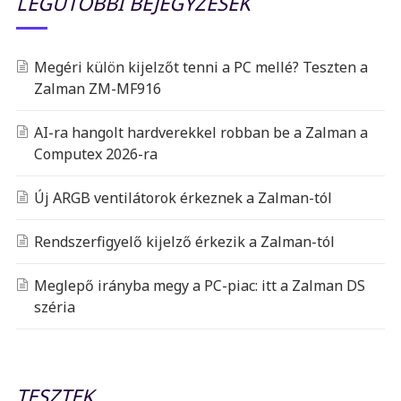
LEGUTÓBBI BEJEGYZÉSEK
Megéri külön kijelzőt tenni a PC mellé? Teszten a
Zalman ZM-MF916
AI-ra hangolt hardverekkel robban be a Zalman a
Computex 2026-ra
Új ARGB ventilátorok érkeznek a Zalman-tól
Rendszerfigyelő kijelző érkezik a Zalman-tól
Meglepő irányba megy a PC-piac: itt a Zalman DS
széria
TESZTEK