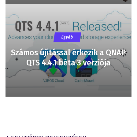
Egyéb
Számos újítással érkezik a QNAP
QTS 4.4.1 béta 3 verziója