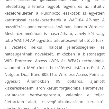
lefedettség a lehető legjobb legyen, és az intuitív
kezelőfelületen a különböző eszközök is egyetlen
kattintással csatlakoztathatók a WAC104 AP-hez. A
hozzáférési pont nemcsak önállóan, hanem Wireless
Mesh üzemmódban is használható, amely két vagy
több WAC104 AP együttes telepítésével lehetővé teszi
a vezeték nélküli hálózat jelerősségének és
hatósugarának növelését, miközben a biztonságot
WiFi Protected Access (WPA és WPA2) technológia,
valamint a MAC-címek hozzáférési listája erősíti. A
Netgear Dual Band 802.11ac Wireless Access Point az
Egyesült Államokban 99 dolláros, ajánlott
kiskereskedelmi áron került forgalomba. Hároméves,
korlátozott hardvergarancia, valamint a teljes
élettartam alatt, csevegő-alkalmazáson keresztül
elérhető támogatás tartozik hozzá.