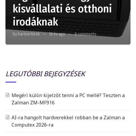
kisvállalati és otthoni
irodáknak
By hardverhirek
10 év ago
0 comments
LEGUTÓBBI BEJEGYZÉSEK
Megéri külön kijelzőt tenni a PC mellé? Teszten a
Zalman ZM-MF916
AI-ra hangolt hardverekkel robban be a Zalman a
Computex 2026-ra