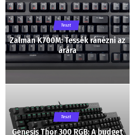
Teszt
Zalman K700M: Tessék ránézni az
árára
Teszt
Genesis Thor 300 RGB: A budget