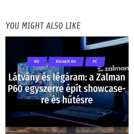
YOU MIGHT ALSO LIKE
Hír
Kiemelt hír
PC
Látvány és légáram: a Zalman
P60 egyszerre épít showcase-
re és hűtésre