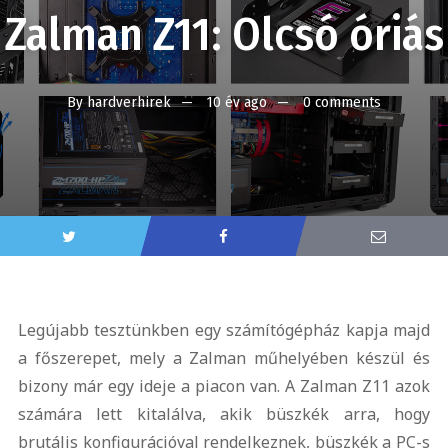
Zalman Z11: Olcsó óriás
By
hardverhirek
10 év ago
0 comments
Legújabb tesztünkben egy számítógépház kapja majd
a főszerepet, mely a Zalman műhelyében készül és
bizony már egy ideje a piacon van. A Zalman Z11 azok
számára lett kitalálva, akik büszkék arra, hogy
brutális konfigurációval rendelkeznek, büszkék a PC-s