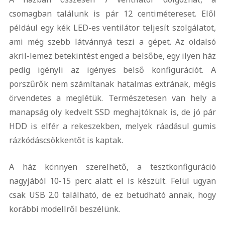
csomagban találunk is pár 12 centimétereset. Elől
például egy kék LED-es ventilátor teljesít szolgálatot,
ami még szebb látvánnyá teszi a gépet. Az oldalsó
akril-lemez betekintést enged a belsőbe, egy ilyen ház
pedig igényli az igényes belső konfigurációt. A
porszűrők nem számítanak hatalmas extrának, mégis
örvendetes a meglétük. Természetesen van hely a
manapság oly kedvelt SSD meghajtóknak is, de jó pár
HDD is elfér a rekeszekben, melyek ráadásul gumis
rázkódáscsökkentőt is kaptak.
A ház könnyen szerelhető, a tesztkonfiguráció
nagyjából 10-15 perc alatt el is készült. Felül ugyan
csak USB 2.0 található, de ez betudható annak, hogy
korábbi modellről beszélünk.