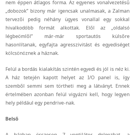
nem éppen átlagos forma. Az egyenes vonalvezetésű
„dobozok” bizony már igencsak unalmasak, a Zalman
tervezői pedig néhány ügyes vonallal egy sokkal
hivalkodóbb formát alkottak. Elől az „oldalsó
légbeömlől” már-már sportautós külsőre
hasonlítanak, egyfajta agresszivitást és egyediséget
kölcsönöznek a háznak.
Felül a bordás kialakítás szintén egyedi és jól is néz ki.
A ház tetején kapott helyet az I/O panel is, így
szemből semmi sem törtheti meg a látványt. Ennek
értelmében azonban felül vigyázni kell, hogy legyen
hely például egy pendrive-nak.
Belső
A házban összesen 7 ventilátor dolgozhat, a