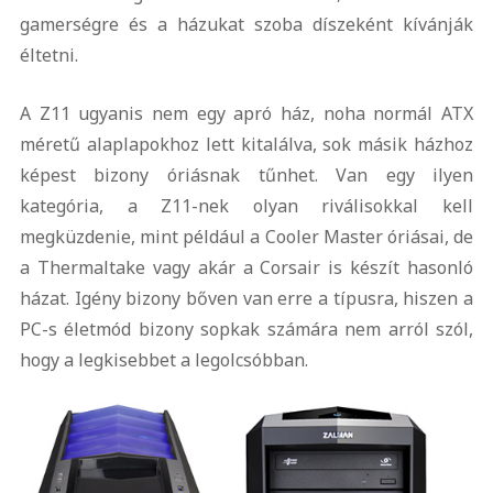
gamerségre és a házukat szoba díszeként kívánják
éltetni.
A Z11 ugyanis nem egy apró ház, noha normál ATX
méretű alaplapokhoz lett kitalálva, sok másik házhoz
képest bizony óriásnak tűnhet. Van egy ilyen
kategória, a Z11-nek olyan riválisokkal kell
megküzdenie, mint például a Cooler Master óriásai, de
a Thermaltake vagy akár a Corsair is készít hasonló
házat. Igény bizony bőven van erre a típusra, hiszen a
PC-s életmód bizony sopkak számára nem arról szól,
hogy a legkisebbet a legolcsóbban.