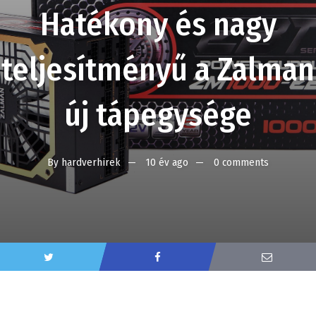
Hatékony és nagy
teljesítményű a Zalman
új tápegysége
By
hardverhirek
10 év ago
0 comments