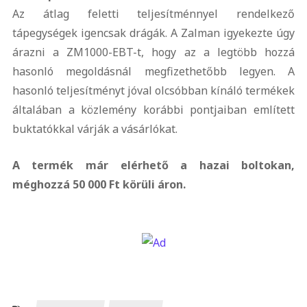
Az átlag feletti teljesítménnyel rendelkező
tápegységek igencsak drágák. A Zalman igyekezte úgy
árazni a ZM1000-EBT-t, hogy az a legtöbb hozzá
hasonló megoldásnál megfizethetőbb legyen. A
hasonló teljesítményt jóval olcsóbban kínáló termékek
általában a közlemény korábbi pontjaiban említett
buktatókkal várják a vásárlókat.
A termék már elérhető a hazai boltokan,
méghozzá 50 000 Ft körüli áron.