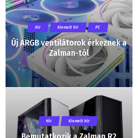
Hír
Kiemelt hír
PC
Új ARGB ventilátorok érkeznek a
Zalman-tól
Hír
Kiemelt hír
Bemutatkozik a Zalman R2