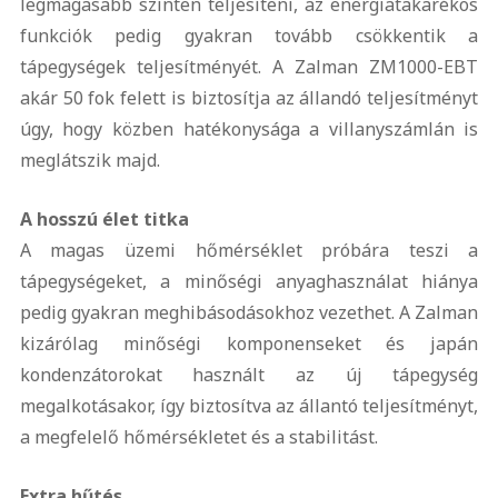
legmagasabb szinten teljesíteni, az energiatakarékos
funkciók pedig gyakran tovább csökkentik a
tápegységek teljesítményét. A Zalman ZM1000-EBT
akár 50 fok felett is biztosítja az állandó teljesítményt
úgy, hogy közben hatékonysága a villanyszámlán is
meglátszik majd.
A hosszú élet titka
A magas üzemi hőmérséklet próbára teszi a
tápegységeket, a minőségi anyaghasználat hiánya
pedig gyakran meghibásodásokhoz vezethet. A Zalman
kizárólag minőségi komponenseket és japán
kondenzátorokat használt az új tápegység
megalkotásakor, így biztosítva az állantó teljesítményt,
a megfelelő hőmérsékletet és a stabilitást.
Extra hűtés