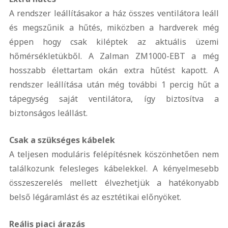
A rendszer leállításakor a ház összes ventilátora leáll
és megszűnik a hűtés, miközben a hardverek még
éppen hogy csak kiléptek az aktuális üzemi
hőmérsékletükből. A Zalman ZM1000-EBT a még
hosszabb élettartam okán extra hűtést kapott. A
rendszer leállítása után még további 1 percig hűt a
tápegység saját ventilátora, így biztosítva a
biztonságos leállást.
Csak a szükséges kábelek
A teljesen moduláris felépítésnek köszönhetően nem
találkozunk felesleges kábelekkel. A kényelmesebb
összeszerelés mellett élvezhetjük a hatékonyabb
belső légáramlást és az esztétikai előnyöket.
Reális piaci árazás