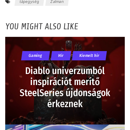
tápegység
Zalman
YOU MIGHT ALSO LIKE
Gaming
Hír
Kiemelt hír
Diablo univerzumból
inspirációt merítő
SteelSeries újdonságok
érkeznek