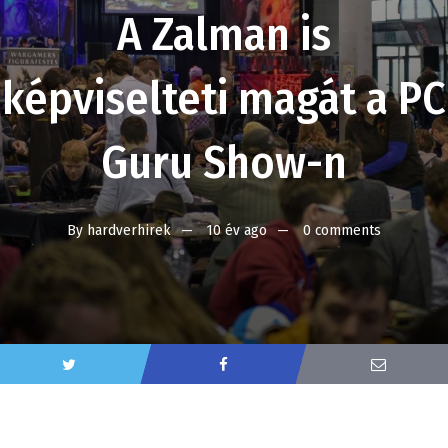
A Zalman is
képviselteti magát a PC
Guru Show-n
By
hardverhirek
10 év ago
0 comments