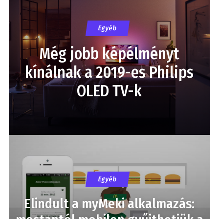
Egyéb
Még jobb képélményt
kínálnak a 2019-es Philips
OLED TV-k
Egyéb
Elindult a myMeki alkalmazás: