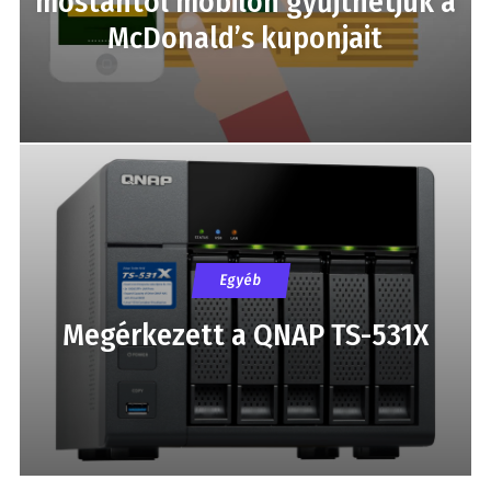
mostantól mobilon gyűjthetjük a
McDonald’s kuponjait
Egyéb
Megérkezett a QNAP TS-531X