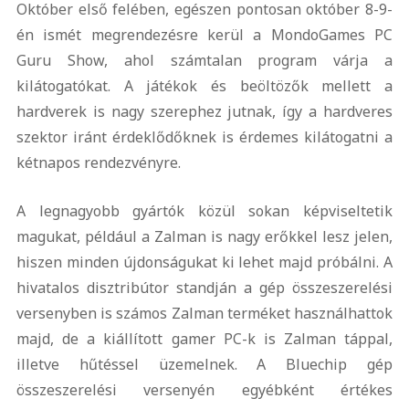
Október első felében, egészen pontosan október 8-9-
én ismét megrendezésre kerül a MondoGames PC
Guru Show, ahol számtalan program várja a
kilátogatókat. A játékok és beöltözők mellett a
hardverek is nagy szerephez jutnak, így a hardveres
szektor iránt érdeklődőknek is érdemes kilátogatni a
kétnapos rendezvényre.
A legnagyobb gyártók közül sokan képviseltetik
magukat, például a Zalman is nagy erőkkel lesz jelen,
hiszen minden újdonságukat ki lehet majd próbálni. A
hivatalos disztribútor standján a gép összeszerelési
versenyben is számos Zalman terméket használhattok
majd, de a kiállított gamer PC-k is Zalman táppal,
illetve hűtéssel üzemelnek. A Bluechip gép
összeszerelési versenyén egyébként értékes