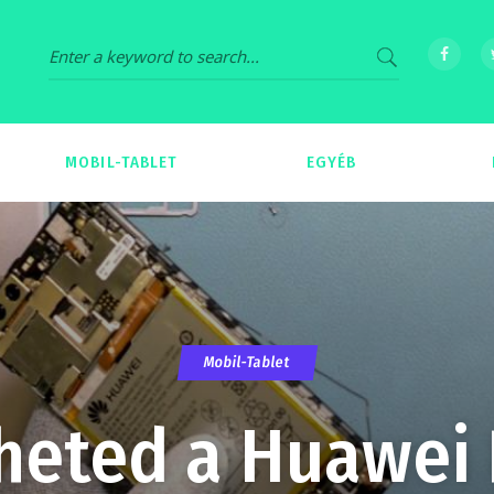
MOBIL-TABLET
EGYÉB
69
539
Mobil-Tablet
eted a Huawei P