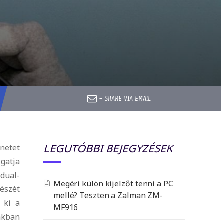
–
SHARE VIA EMAIL
LEGUTÓBBI BEJEGYZÉSEK
netet
gatja
 dual-
Megéri külön kijelzőt tenni a PC
észét
mellé? Teszten a Zalman ZM-
 ki a
MF916
iakban