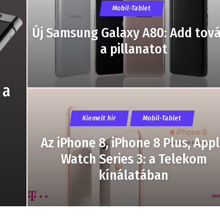
Mobil-Tablet
Új Samsung Galaxy A80: Add tov
a pillanatot
 a
Kiemelt hír
Mobil-Tablet
Az iPhone 8, iPhone 8 Plus, App
Watch Series 3: a Telekom
kínálatában