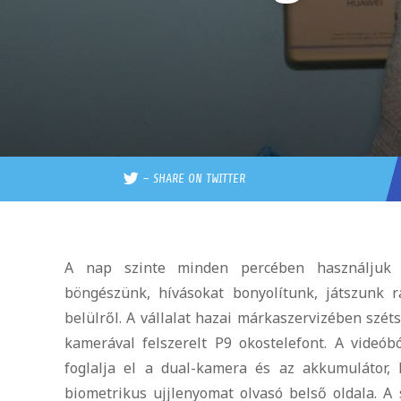
–
SHARE ON TWITTER
A nap szinte minden percében használjuk va
böngészünk, hívásokat bonyolítunk, játszunk
belülről.
A vállalat hazai márkaszervizében szét
kamerával felszerelt P9 okostelefont. A videó
foglalja el a dual-kamera és az akkumulátor,
biometrikus ujjlenyomat olvasó belső oldala. A 