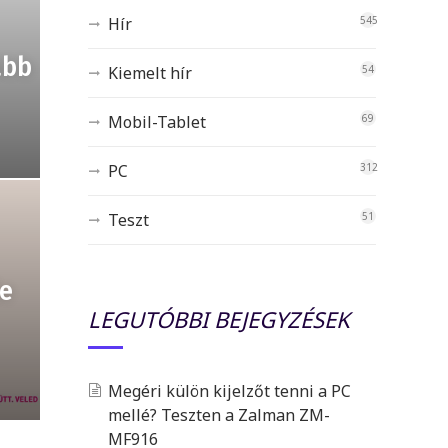
Hír
545
ább
Kiemelt hír
54
Mobil-Tablet
69
PC
312
Teszt
51
le
LEGUTÓBBI BEJEGYZÉSEK
Megéri külön kijelzőt tenni a PC
mellé? Teszten a Zalman ZM-
MF916