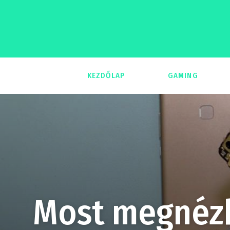
KEZDŐLAP
GAMING
293
Most megnézh