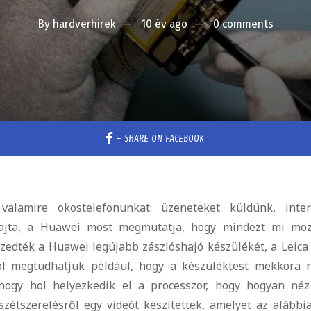
By
hardverhirek
10 év ago
0 comments
–
SHARE ON FACEBOOK
lamire okostelefonunkat: üzeneteket küldünk, inter
 rajta, a Huawei most megmutatja, hogy mindezt mi moz
szedték a Huawei legújabb zászlóshajó készülékét, a Leica
ból megtudhatjuk például, hogy a készüléktest mekkora r
 hogy hol helyezkedik el a processzor, hogy hogyan néz
szétszerelésről egy videót készítettek, amelyet az alább