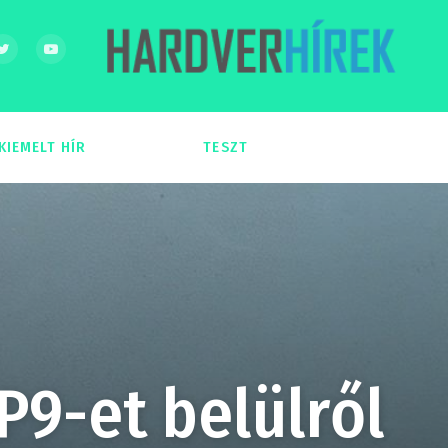
KIEMELT HÍR
TESZT
54
51
9-et belülről