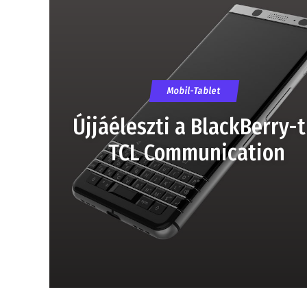
Mobil-Tablet
Újjáéleszti a BlackBerry-t
TCL Communication