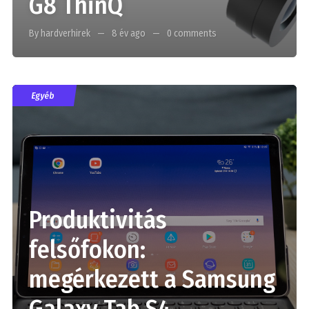
G8 ThinQ
By hardverhirek
8 év ago
0 comments
Egyéb
Produktivitás
felsőfokon:
megérkezett a Samsung