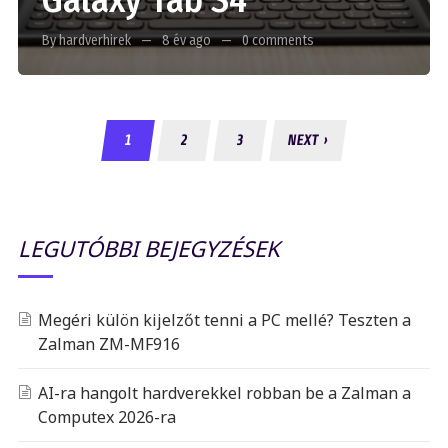
Galaxy Tab S4
By hardverhirek
8 év ago
0 comments
1
2
3
NEXT ›
LEGUTÓBBI BEJEGYZÉSEK
Megéri külön kijelzőt tenni a PC mellé? Teszten a
Zalman ZM-MF916
AI-ra hangolt hardverekkel robban be a Zalman a
Computex 2026-ra