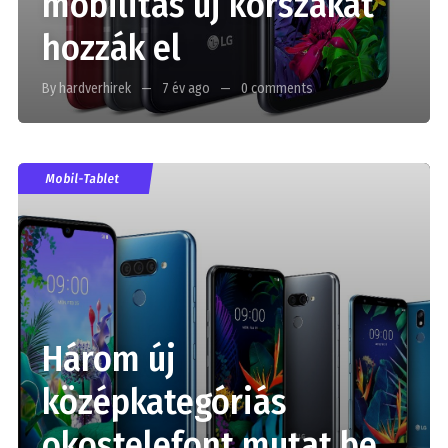
mobilitás új korszakát
hozzák el
By hardverhirek
7 év ago
0 comments
Mobil-Tablet
Három új
középkategóriás
okostelefont mutat be