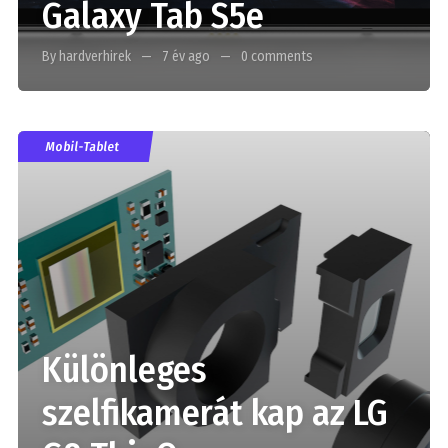
Galaxy Tab S5e
By hardverhirek
7 év ago
0 comments
Mobil-Tablet
Különleges
szelfikamerát kap az LG