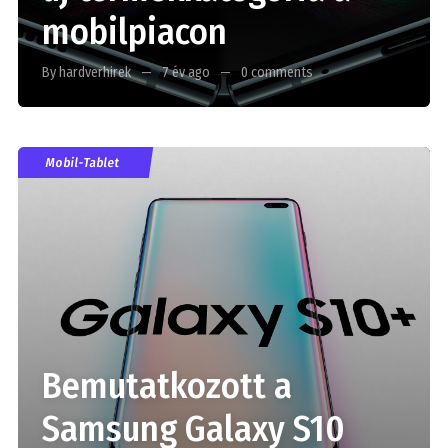
mobilpiacon
By hardverhirek
7 év ago
0 comments
Mobil-Tablet
Bemutatkozott a
Samsung Galaxy S10