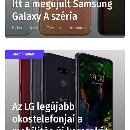
Itt a megújult Samsung
Galaxy A széria
By hardverhirek
7 év ago
0 comments
Mobil-Tablet
Az LG legújabb
okostelefonjai a