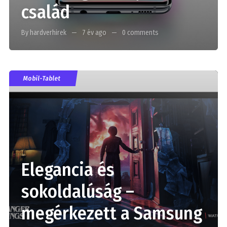
család
By hardverhirek
7 év ago
0 comments
Mobil-Tablet
Elegancia és
sokoldalúság –
megérkezett a Samsung