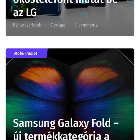
az LG
By hardverhirek
7 év ago
0 comments
Mobil-Tablet
Samsung Galaxy Fold –
új termékkategória a