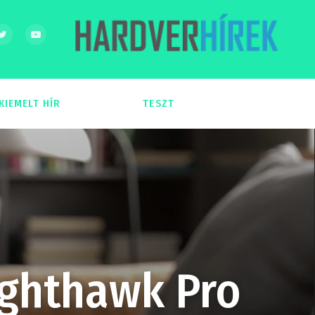
KIEMELT HÍR
TESZT
54
51
ighthawk Pro