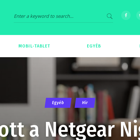
MOBIL-TABLET
EGYÉB
69
539
Egyéb
Hír
tt a Netgear N