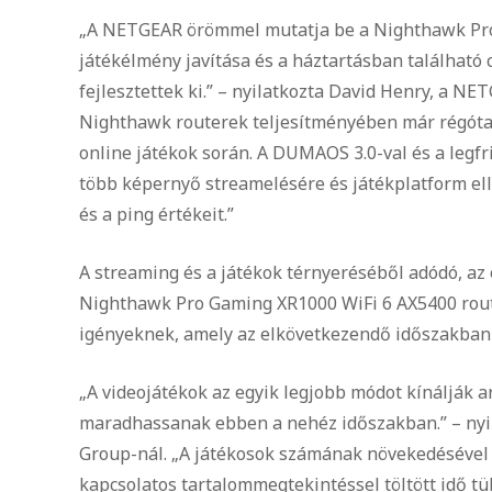
„A NETGEAR örömmel mutatja be a Nighthawk Pro 
játékélmény javítása és a háztartásban található 
fejlesztettek ki.” – nyilatkozta David Henry, a N
Nighthawk routerek teljesítményében már régóta 
online játékok során. A DUMAOS 3.0-val és a legf
több képernyő streamelésére és játékplatform ell
és a ping értékeit.”
A streaming és a játékok térnyeréséből adódó, az 
Nighthawk Pro Gaming XR1000 WiFi 6 AX5400 router
igényeknek, amely az elkövetkezendő időszakban 
„A videojátékok az egyik legjobb módot kínálják a
maradhassanak ebben a nehéz időszakban.” – nyil
Group-nál. „A játékosok számának növekedésével 
kapcsolatos tartalommegtekintéssel töltött idő tü