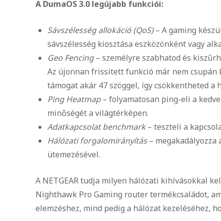
A DumaOS 3.0 legújabb funkciói:
Sávszélesség allokáció (QoS)
– A gaming készü
sávszélesség kiosztása eszközönként vagy alk
Geo Fencing
– személyre szabhatod és kiszűrhe
Az újonnan frissített funkció már nem csupán 
támogat akár 47 szöggel, így csökkentheted a 
Ping Heatmap
– folyamatosan ping-eli a kedve
minőségét a világtérképen.
Adatkapcsolat benchmark
– teszteli a kapcsola
Hálózati forgalomirányítás
– megakadályozza a
ütemezésével.
A NETGEAR tudja milyen hálózati kihívásokkal ke
Nighthawk Pro Gaming router termékcsaládot, ame
elemzéshez, mind pedig a hálózat kezeléséhez, h