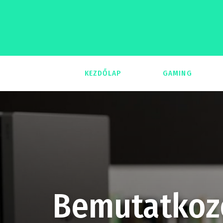
KEZDŐLAP
GAMING
293
Bemutatkozo