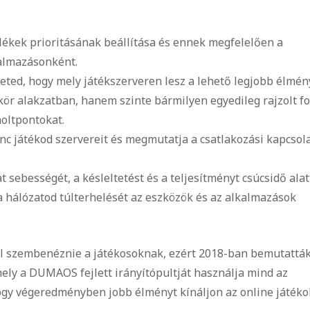
lékek prioritásának beállítása és ennek megfelelően a
almazásonként.
ted, hogy mely játékszerveren lesz a lehető legjobb élmén
kör alakzatban, hanem szinte bármilyen egyedileg rajzolt f
holtpontokat.
nc játékod szervereit és megmutatja a csatlakozási kapcsol
t sebességét, a késleltetést és a teljesítményt csúcsidő alat
 hálózatod túlterhelését az eszközök és az alkalmazások
ll szembenéznie a játékosoknak, ezért 2018-ban bemutatták
ly a DUMAOS fejlett irányítópultját használja mind az
ogy végeredményben jobb élményt kínáljon az online játéko