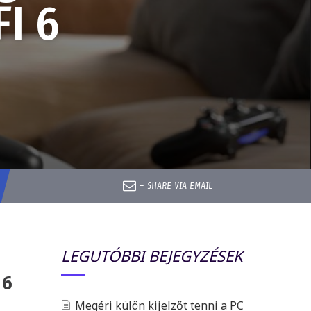
I 6
–
SHARE VIA EMAIL
LEGUTÓBBI BEJEGYZÉSEK
 6
Megéri külön kijelzőt tenni a PC