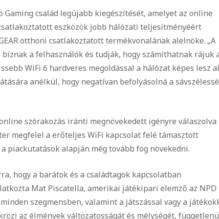
Gaming család legújabb kiegészítését, amelyet az online
csatlakoztatott eszközök jobb hálózati teljesítményéért
ETGEAR otthoni csatlakoztatott termékvonalának alelnöke. „A
bíznak a felhasználók és tudják, hogy számíthatnak rájuk 
rissebb WiFi 6 hardveres megoldással a hálózat képes lesz a
átására anélkül, hogy negatívan befolyásolná a sávszéless
online szórakozás iránti megnövekedett igényre válaszolva 
 megfelel a erőteljes WiFi kapcsolat felé támasztott
a piackutatások alapján még tovább fog növekedni.
rra, hogy a barátok és a családtagok kapcsolatban
atkozta Mat Piscatella, amerikai játékipari elemző az NPD
minden szegmensben, valamint a játszással vagy a játékok
krözi az élmények változatosságát és mélységét, függetlenü