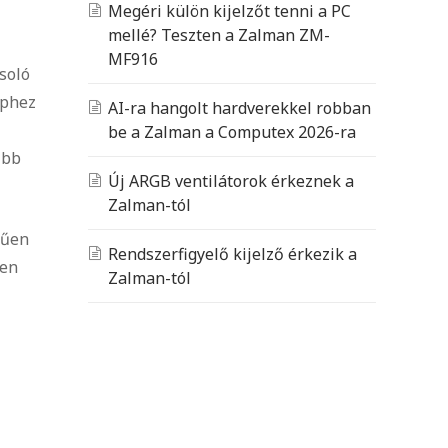
Megéri külön kijelzőt tenni a PC
mellé? Teszten a Zalman ZM-
MF916
soló
ephez
AI-ra hangolt hardverekkel robban
be a Zalman a Computex 2026-ra
őbb
Új ARGB ventilátorok érkeznek a
Zalman-tól
rűen
Rendszerfigyelő kijelző érkezik a
ben
Zalman-tól