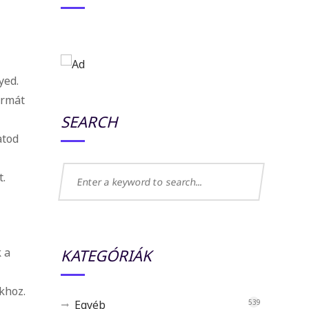
yed.
ormát
SEARCH
atod
t.
KATEGÓRIÁK
 a
khoz.
Egyéb
539