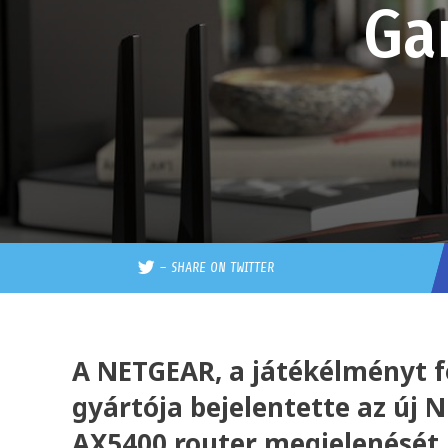
Ga
–
SHARE ON TWITTER
A NETGEAR, a játékélményt f
gyártója bejelentette az új
AX5400 router megjelenését.