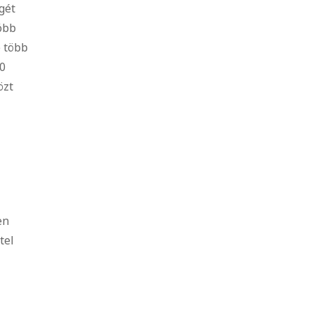
gét
tóbb
e több
00
özt
en
tel