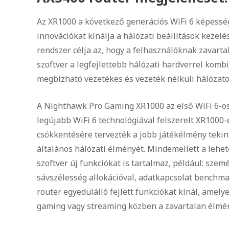
Az XR1000 a következő generációs WiFi 6 képesség
innovációkat kínálja a hálózati beállítások keze
rendszer célja az, hogy a felhasználóknak zavarta
szoftver a legfejlettebb hálózati hardverrel kombi
megbízható vezetékes és vezeték nélküli hálózat
A Nighthawk Pro Gaming XR1000 az első WiFi 6-os
legújabb WiFi 6 technológiával felszerelt XR1000-e
csökkentésére tervezték a jobb játékélmény tekint
általános hálózati élményét. Mindemellett a lehe
szoftver új funkciókat is tartalmaz, például: sz
sávszélesség allokációval, adatkapcsolat benchma
router egyedülálló fejlett funkciókat kínál, amelye
gaming vagy streaming közben a zavartalan élm