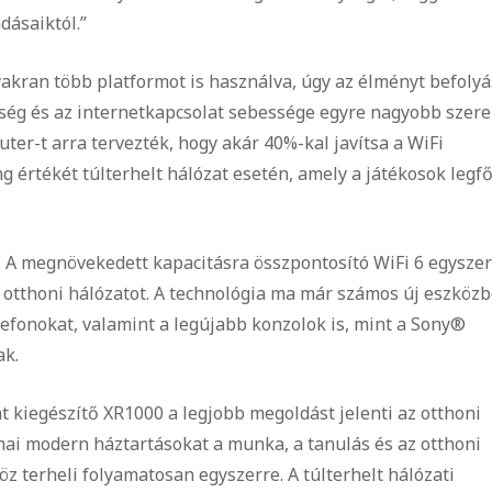
dásaiktól.”
yakran több platformot is használva, úgy az élményt befolyá
eltség és az internetkapcsolat sebessége egyre nagyobb szer
er-t arra tervezték, hogy akár 40%-kal javítsa a WiFi
ng értékét túlterhelt hálózat esetén, amely a játékosok legf
a. A megnövekedett kapacitásra összpontosító WiFi 6 egysze
i otthoni hálózatot. A technológia ma már számos új eszköz
lefonokat, valamint a legújabb konzolok is, mint a Sony®
ak.
kiegészítő XR1000 a legjobb megoldást jelenti az otthoni
 mai modern háztartásokat a munka, a tanulás és az otthoni
öz terheli folyamatosan egyszerre. A túlterhelt hálózati