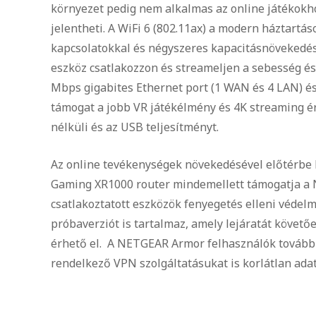
környezet pedig nem alkalmas az online játékokho
jelentheti. A WiFi 6 (802.11ax) a modern háztartá
kapcsolatokkal és négyszeres kapacitásnövekedéss
eszköz csatlakozzon és streameljen a sebesség és
Mbps gigabites Ethernet port (1 WAN és 4 LAN) é
támogat a jobb VR játékélmény és 4K streaming ér
nélküli és az USB teljesítményt.
Az online tevékenységek növekedésével előtérbe 
Gaming XR1000 router mindemellett támogatja a 
csatlakoztatott eszközök fenyegetés elleni véde
próbaverziót is tartalmaz, amely lejáratát követőe
érhető el. A NETGEAR Armor felhasználók tovább 
rendelkező VPN szolgáltatásukat is korlátlan adat