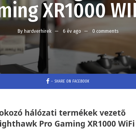
ming XR1000 WIF
By
hardverhirek
6 év ago
0 comments
–
SHARE ON FACEBOOK
okozó hálózati termékek vezető
 Nighthawk Pro Gaming XR1000 WiFi