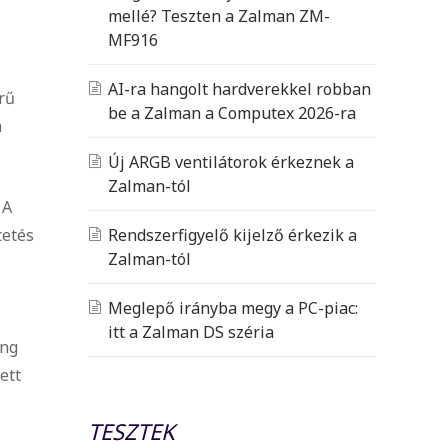
mellé? Teszten a Zalman ZM-
MF916
AI-ra hangolt hardverekkel robban
rű
be a Zalman a Computex 2026-ra
a
Új ARGB ventilátorok érkeznek a
Zalman-tól
 A
tetés
Rendszerfigyelő kijelző érkezik a
Zalman-tól
Meglepő irányba megy a PC-piac:
itt a Zalman DS széria
ing
ett
TESZTEK