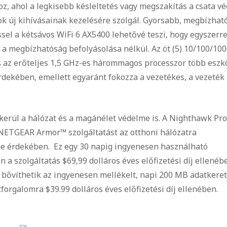
z, ahol a legkisebb késleltetés vagy megszakítás a csata vé
sok új kihívásainak kezelésére szolgál. Gyorsabb, megbízha
el a kétsávos WiFi 6 AX5400 lehetővé teszi, hogy egyszerr
 a megbízhatóság befolyásolása nélkül. Az öt (5) 10/100/10
s az erőteljes 1,5 GHz-es hárommagos processzor több eszk
dekében, emellett egyaránt fokozza a vezetékes, a vezeték
kerül a hálózat és a magánélet védelme is. A Nighthawk Pro
NETGEAR Armor™ szolgáltatást az otthoni hálózatra
lme érdekében. Ez egy 30 napig ingyenesen használható
n a szolgáltatás $69,99 dolláros éves előfizetési díj ellenéb
bővíthetik az ingyenesen mellékelt, napi 200 MB adatkeret
forgalomra $39.99 dolláros éves előfizetési díj ellenében.