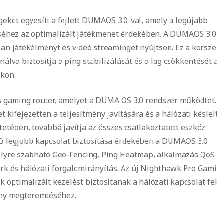
eket egyesíti a fejlett DUMAOS 3.0-val, amely a legújabb
léséhez az optimalizált játékmenet érdekében. A DUMAOS 3.0
lan játékélményt és videó streaminget nyújtson. Ez a korsze
nálva biztosítja a ping stabilizálását és a lag csökkentését 
okon.
 gaming router, amelyet a DUMA OS 3.0 rendszer működtet.
t kifejezetten a teljesítmény javítására és a hálózati késlel
etében, továbbá javítja az összes csatlakoztatott eszköz
tő legjobb kapcsolat biztosítása érdekében a DUMAOS 3.0
emélyre szabható Geo-Fencing, Ping Heatmap, alkalmazás QoS
rk és hálózati forgalomirányítás. Az új Nighthawk Pro Gam
k optimalizált kezelést biztosítanak a hálózati kapcsolat fel
ény megteremtéséhez.