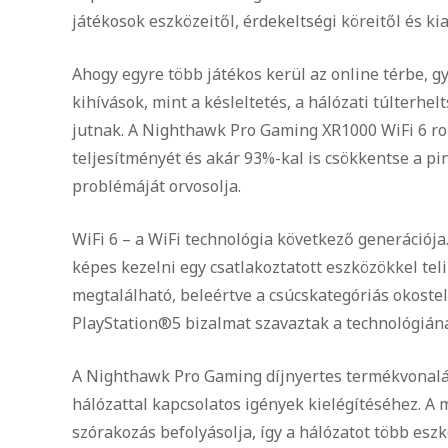
játékosok eszközeitől, érdekeltségi köreitől és kia
Ahogy egyre több játékos kerül az online térbe, g
kihívások, mint a késleltetés, a hálózati túlterh
jutnak. A Nighthawk Pro Gaming XR1000 WiFi 6 rout
teljesítményét és akár 93%-kal is csökkentse a pi
problémáját orvosolja.
WiFi 6 – a WiFi technológia következő generációj
képes kezelni egy csatlakoztatott eszközökkel tel
megtalálható, beleértve a csúcskategóriás okoste
PlayStation®5 bizalmat szavaztak a technológián
A Nighthawk Pro Gaming díjnyertes termékvonalát 
hálózattal kapcsolatos igények kielégítéséhez. A
szórakozás befolyásolja, így a hálózatot több eszk