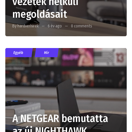
vezeték nélküli
megoldásait
By hardverhirek
6 év ago
0 comments
Egyéb
Hír
A NETGEAR bemutatta
az új NIGHTHAWK