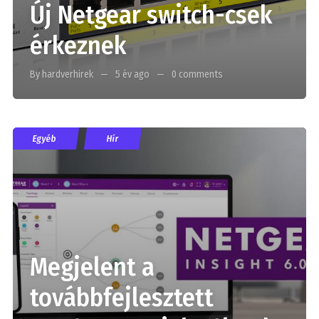
Új Netgear switch-csek
érkeznek
By hardverhirek
5 év ago
0 comments
Egyéb
Hír
Megjelent a
továbbfejlesztett