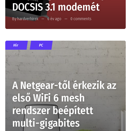
DOCSIS 3.1 modemét
By hardverhirek
6 év ago
0 comments
Hír
PC
A Netgear-től érkezik az
első WiFi 6 mesh
rendszer beépített
multi-gigabites