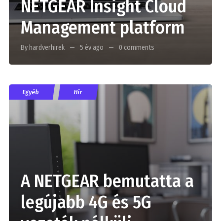
NETGEAR Insight Cloud
Management platform
By hardverhirek
5 év ago
0 comments
Egyéb
Hír
A NETGEAR bemutatta a
legújabb 4G és 5G