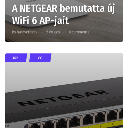
A NETGEAR bemutatta új
WiFi 6 AP-jait
By hardverhirek
5 év ago
0 comments
Hír
PC