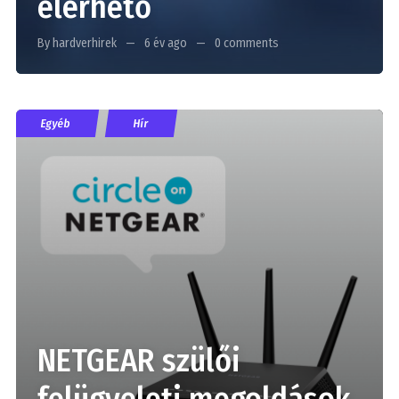
elérhető
By hardverhirek
6 év ago
0 comments
Egyéb
Hír
NETGEAR szülői