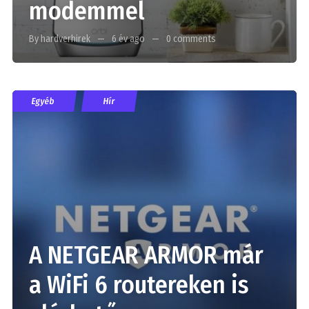
modemmel
By hardverhirek
6 év ago
0 comments
Egyéb
Hír
A NETGEAR ARMOR már
a WiFi 6 routereken is