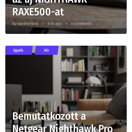
RAXE500-at
By hardverhirek
6 év ago
0 comments
Egyéb
Hír
Bemutatkozott a
Netgear Nighthawk Pro