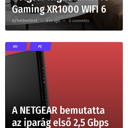
Gaming XR1000 WIFI 6
By hardverhirek
6 év ago
0 comments
Hír
PC
A NETGEAR bemutatta
az iparág első 2,5 Gbps