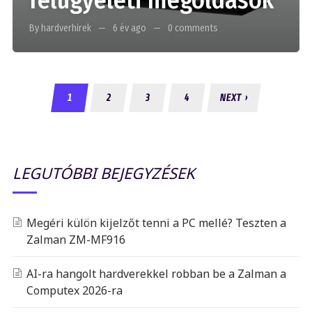
felügyeleti megoldások
By hardverhirek
6 év ago
0 comments
1
2
3
4
NEXT ›
LEGUTÓBBI BEJEGYZÉSEK
Megéri külön kijelzőt tenni a PC mellé? Teszten a
Zalman ZM-MF916
AI-ra hangolt hardverekkel robban be a Zalman a
Computex 2026-ra