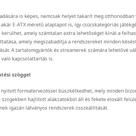
adására is képes, nemcsak helyet takarít meg otthonodban 
 akár E-ATX méretű alaplapot is, így csúcskategóriás játékg
kerülhet, amely számtalan extra lehetőséget kínál a felha
uttatása, amely megszabadítja a rendszereket minden késéstő
sát. A tartalomgyártók és streamerek számára lehetővé válik
 való kapcsolattartás is.
ntési szöggel
ig nyitott formatervezéssel büszkélkedhet, mely minden bizo
zögekben hajlított alakzatokból áll és fekete eloxált felüle
ek igazán látványos rendszerek összeállítását.