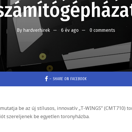
számítógépháza
By
hardverhirek
6 év ago
0 comments
–
SHARE ON FACEBOOK
 mutatja be az új stílusos, innovatív „T-WINGS” (CMT710) to
ót szereljenek be egyetlen toronyházba.