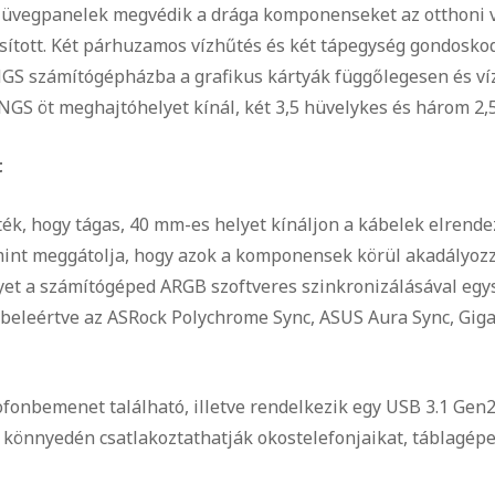
tt üvegpanelek megvédik a drága komponenseket az otthoni 
osított. Két párhuzamos vízhűtés és két tápegység gondosko
NGS számítógépházba a grafikus kártyák függőlegesen és víz
GS öt meghajtóhelyet kínál, két 3,5 hüvelykes és három 2,
t
k, hogy tágas, 40 mm-es helyet kínáljon a kábelek elrendez
mint meggátolja, hogy azok a komponensek körül akadályozz
lyet a számítógéped ARGB szoftveres szinkronizálásával eg
, beleértve az ASRock Polychrome Sync, ASUS Aura Sync, Gig
fonbemenet található, illetve rendelkezik egy USB 3.1 Gen
 könnyedén csatlakoztathatják okostelefonjaikat, táblagépei