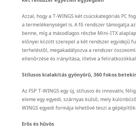
Azzal, hogy a T-WINGS két csúcskategóriás PC fog
a termelékenységet is. A fő rendszer támogatja az
benne, míg a másodlagos részbe Mini-ITX alaplap 
előnyei között szerepel a két rendszer egyidejű f
terheléstől, megakadályozva a rendszer összeomlá
ellenőrzése és irányítása, illetve a feliratkozókkal
Stílusos kialakítás gyönyörű, 360 fokos beteki
Az FSP T-WINGS egy új, stílusos és innovatív, fél
eleme egy egyedi, szárnyas külső, mely különböző s
WINGS egyedi formája lehetővé teszi a gépépítőkn
Erős és hűvös