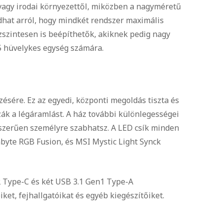
vagy irodai környezettől, miközben a nagyméretű
dhat arról, hogy mindkét rendszer maximális
szintesen is beépíthetők, akiknek pedig nagy
5 hüvelykes egység számára.
ésére. Ez az egyedi, központi megoldás tiszta és
ák a légáramlást. A ház további különlegességei
yszerűen személyre szabhatsz. A LED csík minden
abyte RGB Fusion, és MSI Mystic Light Synck
2 Type-C és két USB 3.1 Gen1 Type-A
ket, fejhallgatóikat és egyéb kiegészítőiket.