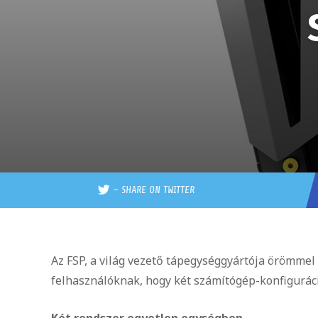
–
SHARE ON TWITTER
Az FSP, a világ vezető tápegységgyártója örömmel
felhasználóknak, hogy két számítógép-konfiguráci
Két rendszer egyetlen egységben