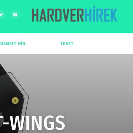
KIEMELT HÍR
TESZT
54
51
 T-WINGS