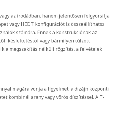
vagy az irodádban, hanem jelentősen felgyorsítja
épet vagy HEDT konfigurációt is összeállíthatsz
sználók számára. Ennek a konstrukciónak az
l, késleltetéstől vagy bármilyen túlzott
 a megszakítás nélküli rögzítés, a felvételek
nnyal magára vonja a figyelmet: a dizájn központi
tet kombinál arany vagy vörös díszítéssel. A T-