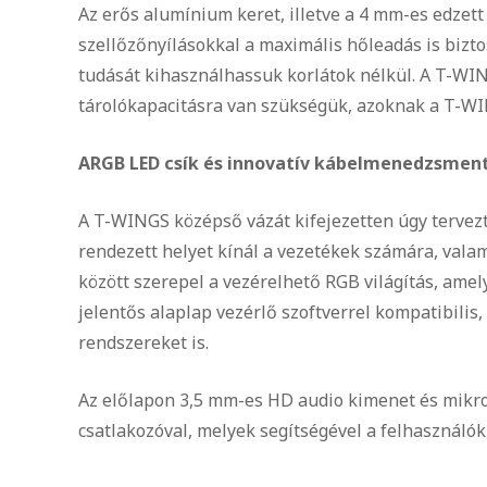
Az erős alumínium keret, illetve a 4 mm-es edze
szellőzőnyílásokkal a maximális hőleadás is bizt
tudását kihasználhassuk korlátok nélkül. A T-WI
tárolókapacitásra van szükségük, azoknak a T-WIN
ARGB LED csík és innovatív kábelmenedzsmen
A T-WINGS középső vázát kifejezetten úgy tervezté
rendezett helyet kínál a vezetékek számára, vala
között szerepel a vezérelhető RGB világítás, ame
jelentős alaplap vezérlő szoftverrel kompatibilis
rendszereket is.
Az előlapon 3,5 mm-es HD audio kimenet és mikro
csatlakozóval, melyek segítségével a felhasználók