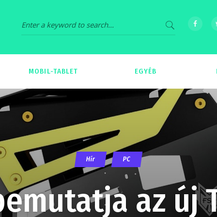
MOBIL-TABLET
EGYÉB
69
539
Hír
PC
bemutatja az új