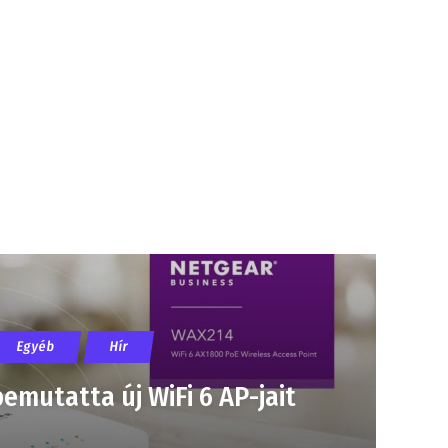
Egyéb
Hír
mutatta új WiFi 6 AP-jait