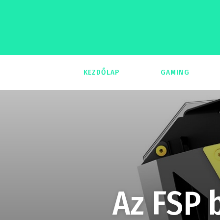
KEZDŐLAP
GAMING
293
Az FSP 