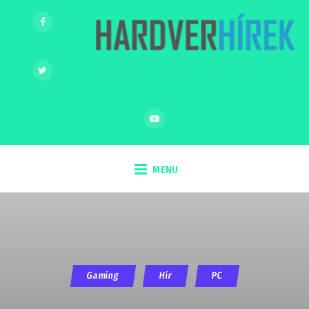
MENU
Gaming
Hír
PC