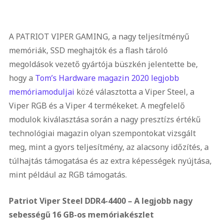
A PATRIOT VIPER GAMING, a nagy teljesítményű
memóriák, SSD meghajtók és a flash tároló
megoldások vezető gyártója büszkén jelentette be,
hogy a
Tom’s Hardware magazin 2020 legjobb
memóriamoduljai
közé választotta a Viper Steel, a
Viper RGB és a Viper 4 termékeket. A megfelelő
modulok kiválasztása során a nagy presztízs értékű
technológiai magazin olyan szempontokat vizsgált
meg, mint a gyors teljesítmény, az alacsony időzítés, a
túlhajtás támogatása és az extra képességek nyújtása,
mint például az RGB támogatás.
Patriot Viper Steel DDR4-4400 – A legjobb nagy
sebességű 16 GB-os memóriakészlet