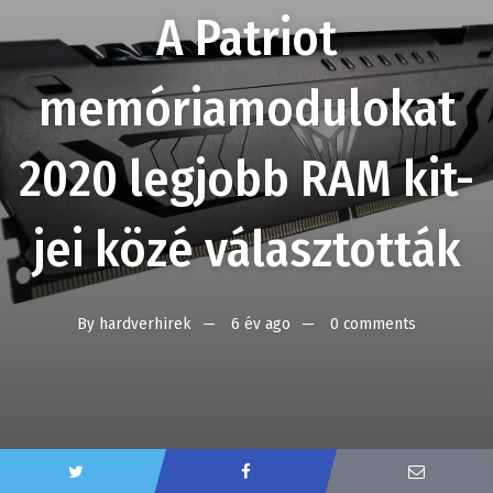
A Patriot
memóriamodulokat
2020 legjobb RAM kit-
jei közé választották
By
hardverhirek
6 év ago
0 comments