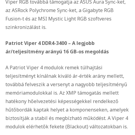
Viper RGB továbbá támogatja az ASUS Aura Sync-ket,
az ASRock Polychrome Sync-ket, a Gigabyte RGB
Fusion-t és az MSI Mystic Light RGB szoftveres
szinkronizálást is.
Patriot Viper 4 DDR4-3400 – A legjobb
ár/teljesítmény arányú 16 GB-os megoldás
A Patriot Viper 4 modulok remek túlhajtási
teljesítményt kínálnak kiváló ár-érték arány mellett,
továbbá felveszik a versenyt a nagyobb teljesítményű
memóriamodulokkal is. Az XMP támogatás mellett
hatékony hőelvezetési képességekkel rendelkező
hűtőbordák kaptak helyet a komponenseken, amelyek
biztosítják a stabil és megbízható működést. A Viper 4
modulok elérhetők fekete (Blackout) változatokban is.