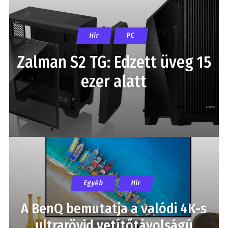
Hír
PC
Zalman S2 TG: Edzett üveg 15
ezer alatt
Egyéb
Hír
A BenQ bemutatja a valódi 4K-s
ultrarövid vetítőtávolságú