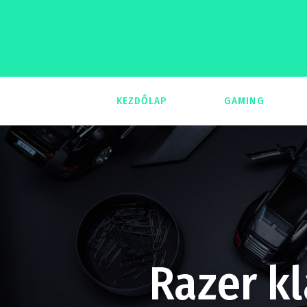
KEZDŐLAP
GAMING
293
Razer kl