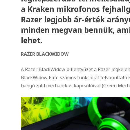
a Kraken mikrofonos fejhallga
Razer legjobb ár-érték arány
minden megvan bennük, amir
lehet.
RAZER BLACKWIDOW
A Razer BlackWidow billentyűzet a Razer legkelen
BlackWidow Elite számos funkcióját felvonultató 
hangú zöld mechanikus kapcsolóival (Green Mechan