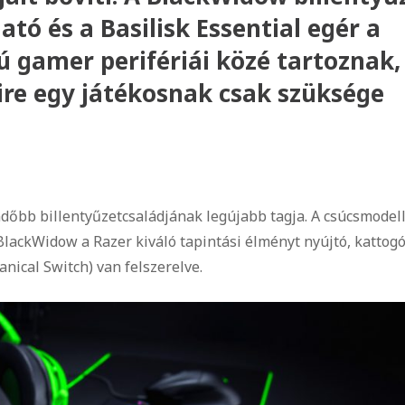
tó és a Basilisk Essential egér a
ú gamer perifériái közé tartoznak,
e egy játékosnak csak szüksége
dőbb billentyűzetcsaládjának legújabb tagja. A csúcsmodel
BlackWidow a Razer kiváló tapintási élményt nyújtó, kattog
ical Switch) van felszerelve.