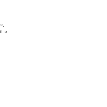
át,
llió