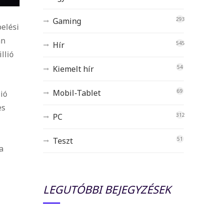
Gaming
293
pelési
an
Hír
545
llió
Kiemelt hír
54
Mobil-Tablet
69
ió
es
PC
312
Teszt
51
a
LEGUTÓBBI BEJEGYZÉSEK