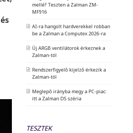
mellé? Teszten a Zalman ZM-
MF916
 és
AI-ra hangolt hardverekkel robban
be a Zalman a Computex 2026-ra
Új ARGB ventilátorok érkeznek a
Zalman-tól
Rendszerfigyelő kijelző érkezik a
l
Zalman-tól
ó
Meglepő irányba megy a PC-piac:
itt a Zalman DS széria
TESZTEK