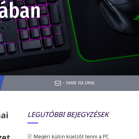
mában
–
SHARE VIA EMAIL
mai
LEGUTÓBBI BEJEGYZÉSEK
zet,
Megéri külön kijelzőt tenni a PC