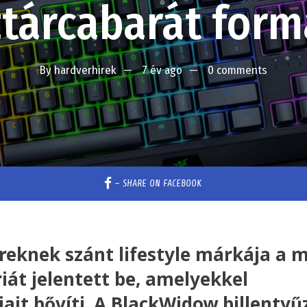
tárcabarát for
By
hardverhirek
7 év ago
0 comments
–
SHARE ON FACEBOOK
ereknek szánt lifestyle márkája a 
iát jelentett be, amelyekkel
it bővíti. A BlackWidow billentyű