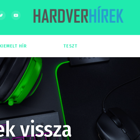
KIEMELT HÍR
TESZT
54
51
ek vissza