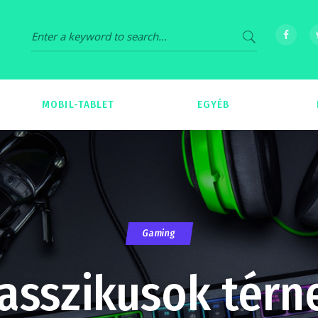
MOBIL-TABLET
EGYÉB
69
539
Gaming
asszikusok térn