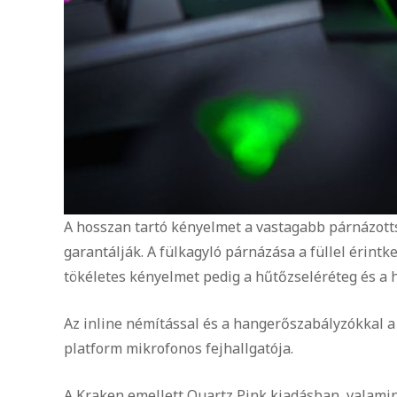
A hosszan tartó kényelmet a vastagabb párnázottsá
garantálják. A fülkagyló párnázása a füllel érintk
tökéletes kényelmet pedig a hűtőzseléréteg és a 
Az inline némítással és a hangerőszabályzókkal a
platform mikrofonos fejhallgatója.
A Kraken emellett Quartz Pink kiadásban, valami