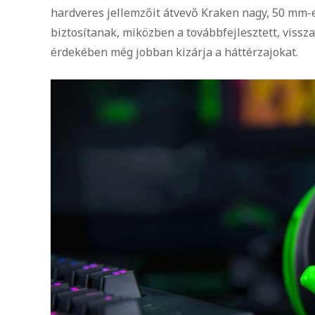
hardveres jellemzőit átvevő Kraken nagy, 50 mm-e
biztosítanak, miközben a továbbfejlesztett, viss
érdekében még jobban kizárja a háttérzajokat.