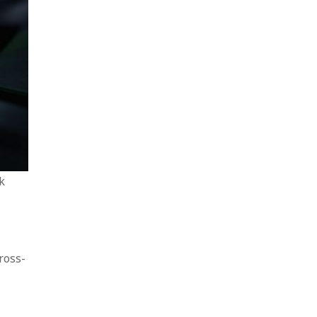
k
ross-