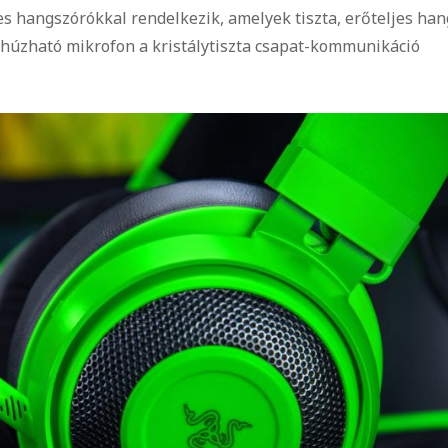
s hangszórókkal rendelkezik, amelyek tiszta, erőteljes han
zahúzható mikrofon a kristálytiszta csapat-kommunikáció