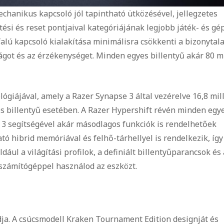
mechanikus kapcsoló jól tapintható ütközésével, jellegzetes
ési és reset pontjaival kategóriájának legjobb játék- és gé
falú kapcsoló kialakítása minimálisra csökkenti a bizonytal
ot és az érzékenységet. Minden egyes billentyű akár 80 mi
giájával, amely a Razer Synapse 3 által vezérelve 16,8 mill
es billentyű esetében. A Razer Hypershift révén minden egy
 3 segítségével akár másodlagos funkciók is rendelhetőek
ó hibrid memóriával és felhő-tárhellyel is rendelkezik, így
dául a világítási profilok, a definiált billentyűparancsok és 
számítógéppel használod az eszközt.
ja. A csúcsmodell Kraken Tournament Edition designját és