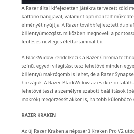
A Razer által kifejezetten játékra tervezett zöld 
kattanó hangjával, valamint optimalizált működtet
élményét nyújtja. A Razer továbbfejlesztett dupla
billentyűmozgást, miközben megnöveli a pontosság
leütéses névleges élettartammal bír.
A BlackWidow rendelkezik a Razer Chroma technoló
színű, egyedi világítást tesz lehetővé minden egy
billentyű makrógomb is lehet, de a Razer Synapse
hozzájuk. A Razer BlackWidow az eszközön találhat
lehetővé teszi a személyre szabott beállítások (pél
makrók) megőrzését akkor is, ha több különböző 
RAZER KRAKEN
Az új Razer Kraken a népszerű Kraken Pro V2 utód