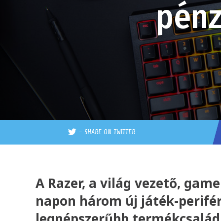
pénz
–
SHARE ON TWITTER
A Razer, a világ vezető, gam
napon három új játék-perifér
legnépszerűbb termékcsaládja