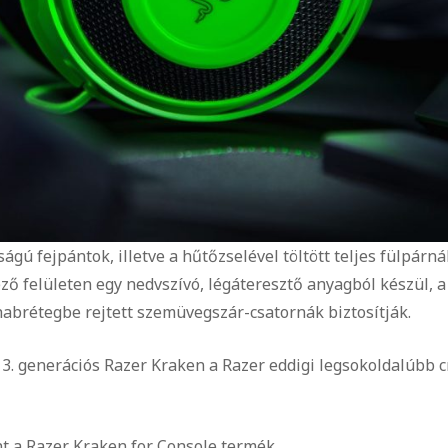
gú fejpántok, illetve a hűtőzselével töltött teljes fülpárná
ező felületen egy nedvszívó, légáteresztő anyagból készül, a
habrétegbe rejtett szemüvegszár-csatornák biztosítják.
 3. generációs Razer Kraken a Razer eddigi legsokoldalúbb c
nt a Razer Kraken for Console termék