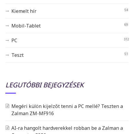
Kiemelt hír
54
Mobil-Tablet
69
PC
312
Teszt
51
LEGUTÓBBI BEJEGYZÉSEK
Megéri külön kijelzőt tenni a PC mellé? Teszten a
Zalman ZM-MF916
AI-ra hangolt hardverekkel robban be a Zalman a