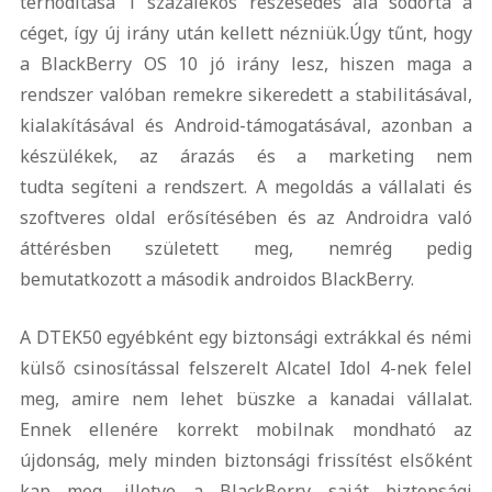
térhódítása 1 százalékos részesedés alá sodorta a
céget, így új irány után kellett nézniük.
Úgy tűnt, hogy
a BlackBerry OS 10 jó irány lesz, hiszen maga a
rendszer valóban remekre sikeredett a stabilitásával,
kialakításával és Android-támogatásával, azonban a
készülékek, az árazás és a marketing nem
tudta segíteni a rendszert. A megoldás a vállalati és
szoftveres oldal erősítésében és az Androidra való
áttérésben született meg, nemrég pedig
bemutatkozott a második androidos BlackBerry.
A DTEK50 egyébként egy biztonsági extrákkal és némi
külső csinosítással felszerelt Alcatel Idol 4-nek felel
meg, amire nem lehet büszke a kanadai vállalat.
Ennek ellenére korrekt mobilnak mondható az
újdonság, mely minden biztonsági frissítést elsőként
kap meg, illetve a BlackBerry saját biztonsági