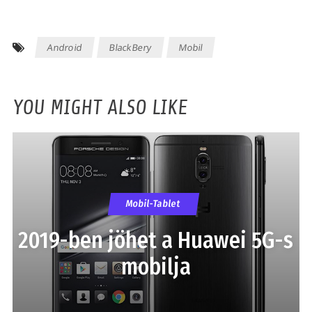
Android
BlackBery
Mobil
YOU MIGHT ALSO LIKE
Mobil-Tablet
2019-ben jöhet a Huawei 5G-s
mobilja