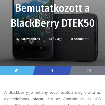
Bemutatkozott a
BlackBerry DTEK50
By
hardverhirek
10 év ago
0 comments
A BlackBerry jó néhány évvel ezelőtt még uralta az
okostelefonok piacát, ám az Android és az iOS