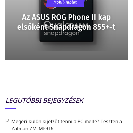
Mobil-Tablet
Az ASUS ROG Phone II kap
elsőként Snapdragon 855+-t
LEGUTÓBBI BEJEGYZÉSEK
Megéri külön kijelzőt tenni a PC mellé? Teszten a
Zalman ZM-MF916