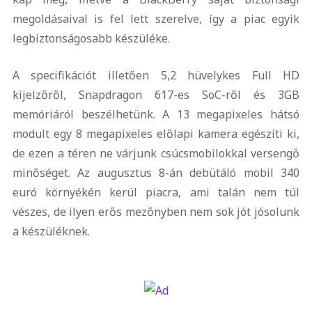
megoldásaival is fel lett szerelve, így a piac egyik
legbiztonságosabb készüléke.
A specifikációt illetően 5,2 hüvelykes Full HD
kijelzőről, Snapdragon 617-es SoC-ről és 3GB
memóriáról beszélhetünk. A 13 megapixeles hátsó
modult egy 8 megapixeles előlapi kamera egészíti ki,
de ezen a téren ne várjunk csúcsmobilokkal versengő
minőséget. Az augusztus 8-án debütáló mobil 340
euró környékén kerül piacra, ami talán nem túl
vészes, de ilyen erős mezőnyben nem sok jót jósolunk
a készüléknek.