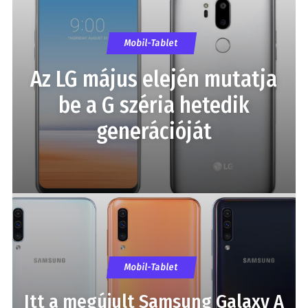
Mobil-Tablet
Az LG május elején mutatja
be a G széria hetedik
generációját
Mobil-Tablet
Itt a megújult Samsung Galaxy A