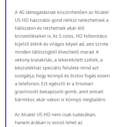
A 4G támogatásnak köszönhetően az Alcatel
U5 HD használói gond nélkül netezhetnek a
hálózaton és nézhetnek akár élő
közvetítéseket is. Az 5 colos, HD felbontású
kijelző élénk és világos képet ad, ami szinte
minden látószögből élvezhető marad. A
vékony kialakítás, a lekerekített szélek, a
készülékház speciális felülete mind azt
szolgálja, hogy könnyű és biztos fogás essen
a telefonon. Ezt egészíti ki a finoman
gravírozott bekapcsoló gomb, amit emiatt
bármikor, akár vakon is könnyű megtalálni.
Az Alcatel U5 HD nem csak tudásában,
hanem árában is vonzó lehet az