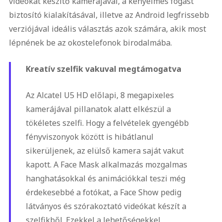
videókat készítő kamerájával, a kényelmes fogást
biztosító kialakításával, illetve az Android legfrissebb
verziójával ideális választás azok számára, akik most
lépnének be az okostelefonok birodalmába.
Kreatív szelfik vakuval megtámogatva
Az Alcatel U5 HD előlapi, 8 megapixeles
kamerájával pillanatok alatt elkészül a
tökéletes szelfi. Hogy a felvételek gyengébb
fényviszonyok között is hibátlanul
sikerüljenek, az elülső kamera saját vakut
kapott. A Face Mask alkalmazás mozgalmas
hanghatásokkal és animációkkal teszi még
érdekesebbé a fotókat, a Face Show pedig
látványos és szórakoztató videókat készít a
szelfikből. Ezekkel a lehetőségekkel