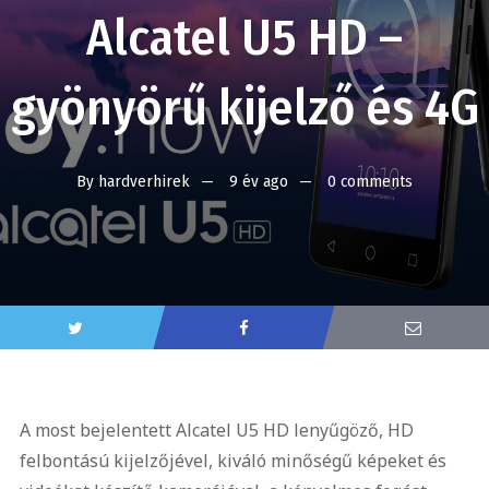
Alcatel U5 HD –
gyönyörű kijelző és 4G
By
hardverhirek
9 év ago
0 comments
A most bejelentett Alcatel U5 HD lenyűgöző, HD
felbontású kijelzőjével, kiváló minőségű képeket és