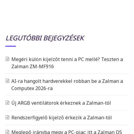
LEGUTÓBBI BEJEGYZÉSEK
Megéri külön kijelzőt tenni a PC mellé? Teszten a
Zalman ZM-MF916
AI-ra hangolt hardverekkel robban be a Zalman a
Computex 2026-ra
Új ARGB ventilátorok érkeznek a Zalman-tól
Rendszerfigyelő kijelző érkezik a Zalman-tól
Meglepő irányba megy a PC-piac: itt a Zalman DS