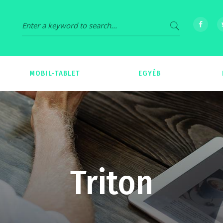
MOBIL-TABLET
EGYÉB
69
539
Triton