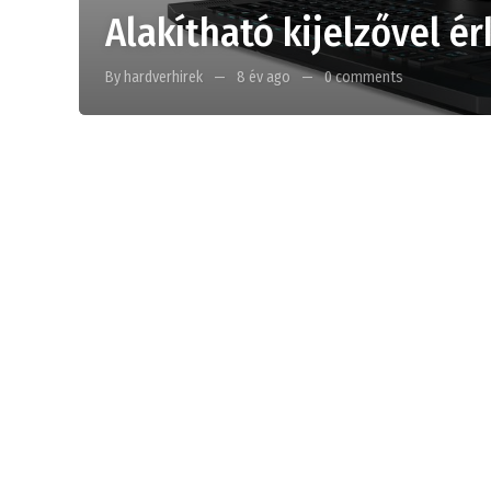
Alakítható kijelzővel ér
By hardverhirek
8 év ago
0 comments