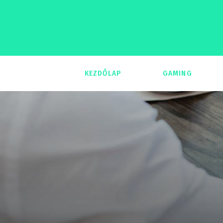
KEZDŐLAP
GAMING
293