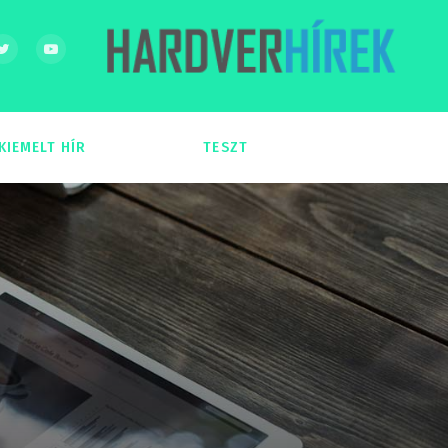
KIEMELT HÍR
TESZT
54
51