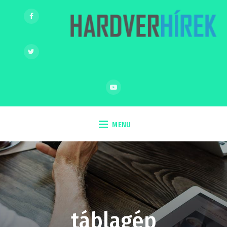
MENU
táblagép