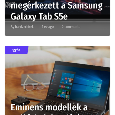
megérkezett a Samsung
Galaxy Tab S5e
By hardverhirek
7 év ago
0 comments
Egyéb
Eminens modellek a