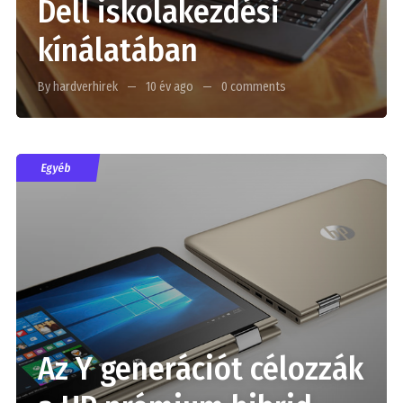
Dell iskolakezdési
kínálatában
By hardverhirek
10 év ago
0 comments
Egyéb
Az Y generációt célozzák