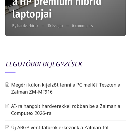
a HP prémium hibrid
laptopjai
By hardverhirek
10 év ago
0 comments
LEGUTÓBBI BEJEGYZÉSEK
Megéri külön kijelzőt tenni a PC mellé? Teszten a
Zalman ZM-MF916
AI-ra hangolt hardverekkel robban be a Zalman a
Computex 2026-ra
Új ARGB ventilátorok érkeznek a Zalman-tól