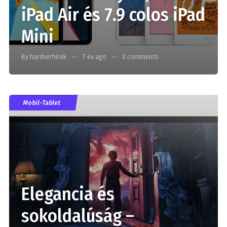
iPad Air és 7.9 colos iPad
Mini
By hardverhirek
7 év ago
0 comments
Mobil-Tablet
Elegancia és
sokoldalúság –