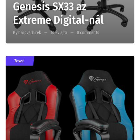
Genesis SX33 az
Extreme Digital-nál
By hardverhirek
10 év ago
0 comments
Teszt