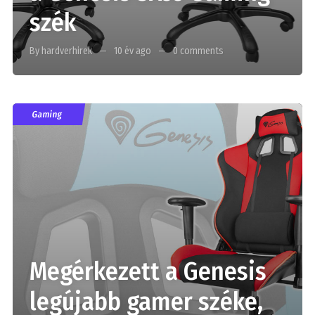
szék
By hardverhirek
10 év ago
0 comments
Gaming
Megérkezett a Genesis
legújabb gamer széke,