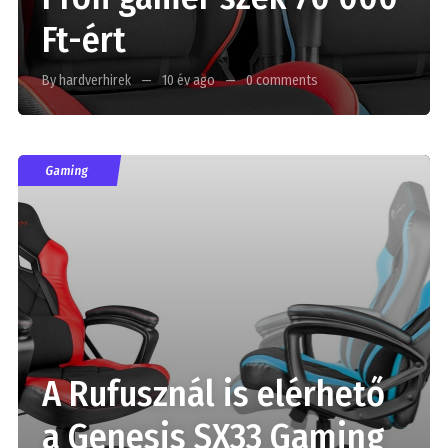
Ft-ért
By hardverhirek
10 év ago
0 comments
Gaming
A Rufusznál is elérhető
a Genesis SX33 Gaming