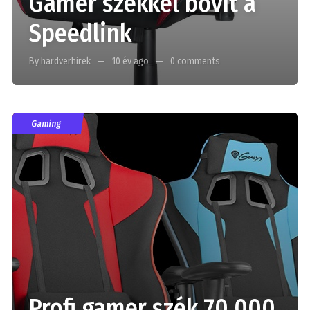
Gamer székkel bővít a
Speedlink
By hardverhirek
10 év ago
0 comments
Gaming
Profi gamer szék 70 000