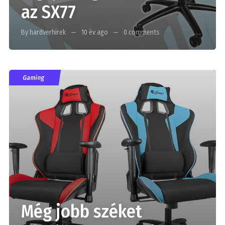
az SX77
By hardverhirek
10 év ago
0 comments
Gaming
Még jobb széket