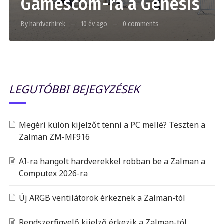
Gamescom-ra a Genesis
By hardverhirek
10 év ago
0 comments
LEGUTÓBBI BEJEGYZÉSEK
Megéri külön kijelzőt tenni a PC mellé? Teszten a
Zalman ZM-MF916
AI-ra hangolt hardverekkel robban be a Zalman a
Computex 2026-ra
Új ARGB ventilátorok érkeznek a Zalman-tól
Rendszerfigyelő kijelző érkezik a Zalman-tól