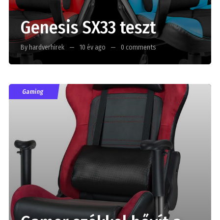
Genesis SX33 teszt
By hardverhirek
10 év ago
0 comments
Gaming