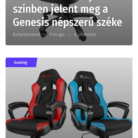
színben jelent meg a
Genesis népszerű széke
By hardverhirek
9 év ago
0 comments
Gaming