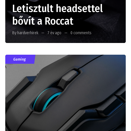
Letisztult headsettel
bővít a Roccat
By hardverhirek
7 év ago
0 comments
Gaming