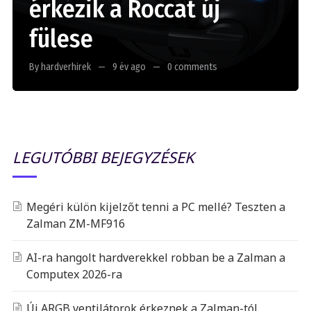
érkezik a Roccat új
fülese
By hardverhirek
9 év ago
0 comments
LEGUTÓBBI BEJEGYZÉSEK
Megéri külön kijelzőt tenni a PC mellé? Teszten a
Zalman ZM-MF916
AI-ra hangolt hardverekkel robban be a Zalman a
Computex 2026-ra
Új ARGB ventilátorok érkeznek a Zalman-tól