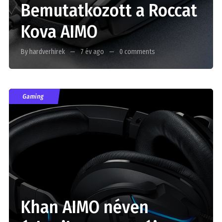
Bemutatkozott a Roccat
Kova AIMO
By hardverhirek
7 év ago
0 comments
Gaming
Khan AIMO néven