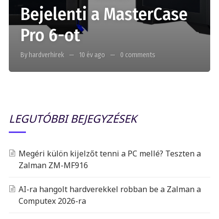
Bejelenti a MasterCase
Pro 6-ot
By hardverhirek
10 év ago
0 comments
LEGUTÓBBI BEJEGYZÉSEK
Megéri külön kijelzőt tenni a PC mellé? Teszten a
Zalman ZM-MF916
AI-ra hangolt hardverekkel robban be a Zalman a
Computex 2026-ra