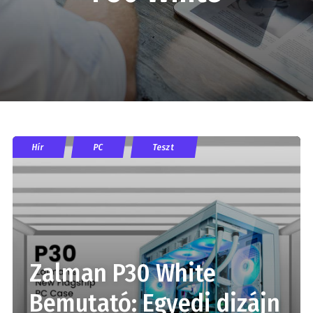
Hír
PC
Teszt
Zalman P30 White
Bemutató: Egyedi dizájn