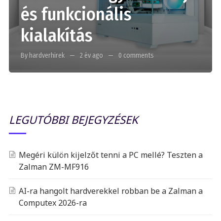
és funkcionális
kialakítás
By hardverhirek
2 év ago
0 comments
LEGUTÓBBI BEJEGYZÉSEK
Megéri külön kijelzőt tenni a PC mellé? Teszten a
Zalman ZM-MF916
AI-ra hangolt hardverekkel robban be a Zalman a
Computex 2026-ra