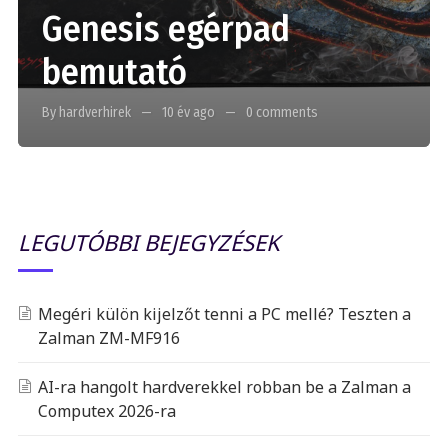
Genesis egérpad
bemutató
By hardverhirek
10 év ago
0 comments
LEGUTÓBBI BEJEGYZÉSEK
Megéri külön kijelzőt tenni a PC mellé? Teszten a
Zalman ZM-MF916
AI-ra hangolt hardverekkel robban be a Zalman a
Computex 2026-ra