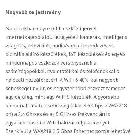
Nagyobb teljesítmény
Napjainkban egyre több eszköz igényel
internetkapcsolatot. Felügyeleti kamerák, intelligens
világítás, televíziók, audio/videó berendezések,
digitális aláíró készülékek, IoT készülékek és egyéb
mindennapos eszközök versenyeznek a
számítógépekkel, nyomtatókkal és telefonokkal a
hálózati hozzáférésért. A WiFi 6 40%-kal nagyobb
sebességet nyújt, és négyszer több eszközt támogat
egyidejűleg, mint egy WiFi 5 készülék. A gyorsabb
kombinált átviteli sebesség (akár 3,6 Gbps a WAX218-
on) a 2,4 Ghz-es és az 5 GHz-es frekvencián is
egyaránt növeli a WiFi hálózat teljesítményét.
Ezenkívül a WAX218 2,5 Gbps Ethernet portja lehetővé