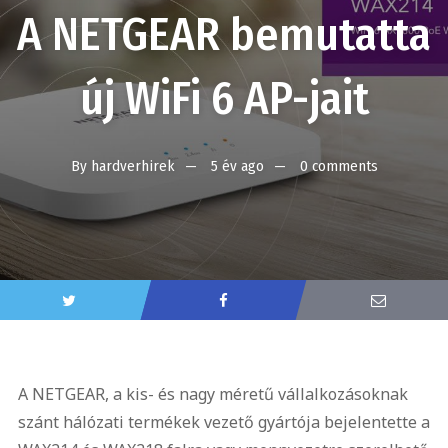
A NETGEAR bemutatta
új WiFi 6 AP-jait
By
hardverhirek
5 év ago
0 comments
A NETGEAR, a kis- és nagy méretű vállalkozásoknak
szánt hálózati termékek vezető gyártója bejelentette a