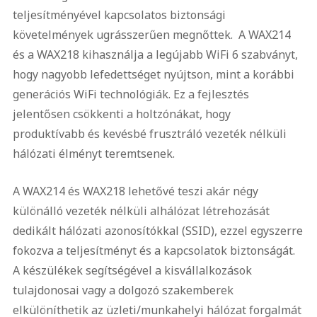
teljesítményével kapcsolatos biztonsági
követelmények ugrásszerűen megnőttek. A WAX214
és a WAX218 kihasználja a legújabb WiFi 6 szabványt,
hogy nagyobb lefedettséget nyújtson, mint a korábbi
generációs WiFi technológiák. Ez a fejlesztés
jelentősen csökkenti a holtzónákat, hogy
produktívabb és kevésbé frusztráló vezeték nélküli
hálózati élményt teremtsenek.
A WAX214 és WAX218 lehetővé teszi akár négy
különálló vezeték nélküli alhálózat létrehozását
dedikált hálózati azonosítókkal (SSID), ezzel egyszerre
fokozva a teljesítményt és a kapcsolatok biztonságát.
A készülékek segítségével a kisvállalkozások
tulajdonosai vagy a dolgozó szakemberek
elkülöníthetik az üzleti/munkahelyi hálózat forgalmát