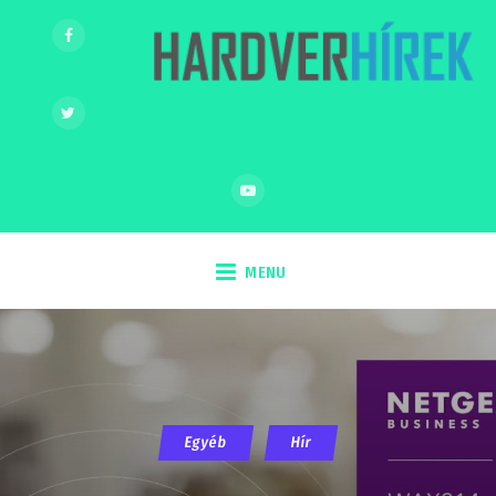
MENU
Egyéb
Hír