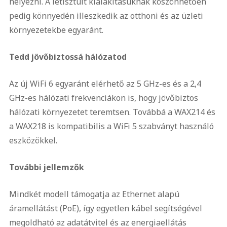
helyezni. A letisztult kialakításuknak köszönhetően
pedig könnyedén illeszkedik az otthoni és az üzleti
környezetekbe egyaránt.
Tedd jövőbiztossá hálózatod
Az új WiFi 6 egyaránt elérhető az 5 GHz-es és a 2,4
GHz-es hálózati frekvenciákon is, hogy jövőbiztos
hálózati környezetet teremtsen. Továbbá a WAX214 és
a WAX218 is kompatibilis a WiFi 5 szabványt használó
eszközökkel.
További jellemzők
Mindkét modell támogatja az Ethernet alapú
áramellátást (PoE), így egyetlen kábel segítségével
megoldható az adatátvitel és az energiaellátás