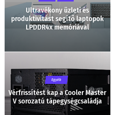
Ultravékony üzleti és
produktivitást segítő laptopok
LPDDR4x memóriával
Egyéb
Vérfrissítést kap a Cooler Master
V sorozatú tápegységcsaládja