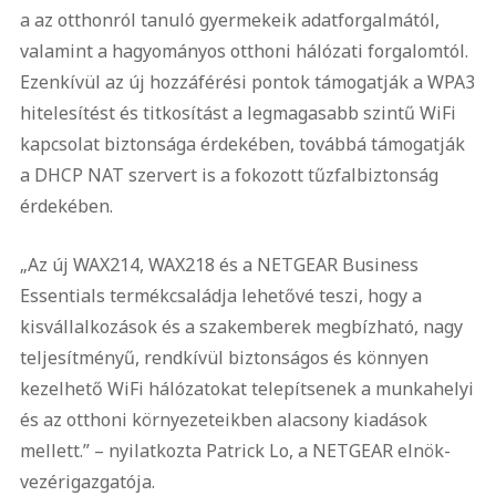
a az otthonról tanuló gyermekeik adatforgalmától,
valamint a hagyományos otthoni hálózati forgalomtól.
Ezenkívül az új hozzáférési pontok támogatják a WPA3
hitelesítést és titkosítást a legmagasabb szintű WiFi
kapcsolat biztonsága érdekében, továbbá támogatják
a DHCP NAT szervert is a fokozott tűzfalbiztonság
érdekében.
„Az új WAX214, WAX218 és a NETGEAR Business
Essentials termékcsaládja lehetővé teszi, hogy a
kisvállalkozások és a szakemberek megbízható, nagy
teljesítményű, rendkívül biztonságos és könnyen
kezelhető WiFi hálózatokat telepítsenek a munkahelyi
és az otthoni környezeteikben alacsony kiadások
mellett.” – nyilatkozta Patrick Lo, a NETGEAR elnök-
vezérigazgatója.