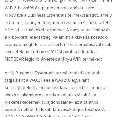
WAX214 és WAX218 falra vagy mennyezetre szerelhető
WiFi 6 hozzáférési pontok megjelenését, ezzel
kibővítve a Business Essentials termékcsaládot, amely
erőteljes, könnyen telepíthető és megfizethető üzleti
hálózati termékeket tartalmaz. A nagy teljesítmény és
a kibővített lefedettség, valamint a kisvállalkozások
számára megfelelő árral történő kombinálásával ezek
a vezeték nélküli hozzáférési pontok jelentik a
NETGEAR legjobb ár-érték arányú WiFi termékeit.
Az új Business Essentials termékcsalád legújabb
tagjaiként a WAX214 és a WAX218 egyaránt
költséghatékony megoldást kínál az otthoni munkát
végző szakemberek, a mikrovállalkozások és a
kiskereskedelmek tulajdonosainak az általános
vezeték nélküli hálózati kihívások teljesítéséhez. A
WAX214 és WAX218 fejlett technológiájának