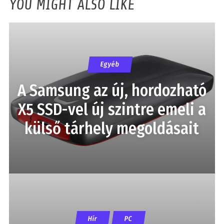
YOU MIGHT ALSO LIKE
Egyéb
A Samsung az új, hordozható
X5 SSD-vel új szintre emeli a
külső tárhely megoldásait
Hír
PC