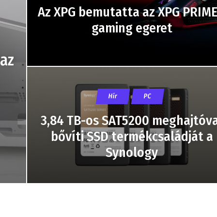
Az XPG bemutatta az XPG PRIM
gaming egeret
az
Hír
PC
3,84 TB-os SAT5200 meghajtóva
bővíti SSD termékcsaládját a
Synology