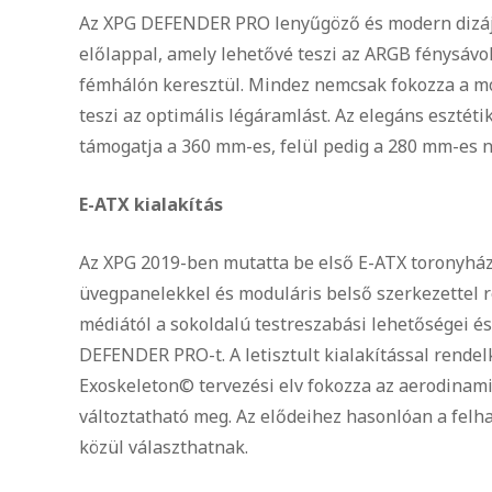
Az XPG DEFENDER PRO lenyűgöző és modern dizáj
előlappal, amely lehetővé teszi az ARGB fénysávo
fémhálón keresztül. Mindez nemcsak fokozza a mo
teszi az optimális légáramlást. Az elegáns eszté
támogatja a 360 mm-es, felül pedig a 280 mm-es n
E-ATX kialakítás
Az XPG 2019-ben mutatta be első E-ATX toronyház
üvegpanelekkel és moduláris belső szerkezettel r
médiától a sokoldalú testreszabási lehetőségei 
DEFENDER PRO-t. A letisztult kialakítással rendel
Exoskeleton© tervezési elv fokozza az aerodinam
változtatható meg. Az elődeihez hasonlóan a felh
közül választhatnak.​​​​​​​