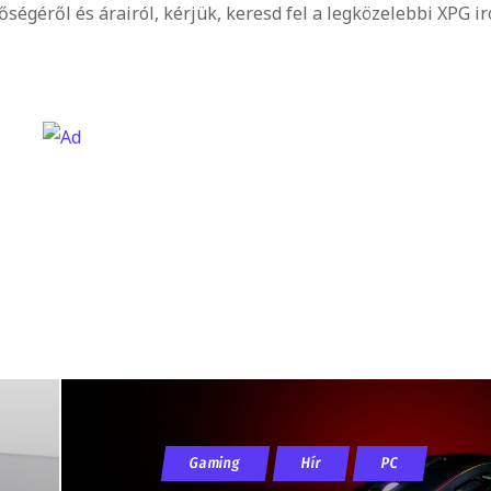
ségéről és árairól, kérjük, keresd fel a legközelebbi XPG i
Gaming
Hír
PC