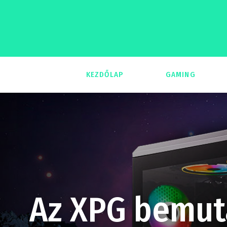
KEZDŐLAP
GAMING
293
Az XPG bemut