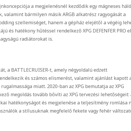
nkoncepciója a megjelenésnél kezdődik egy mágneses hál
k, valamint bármilyen másik ARGB alkatrész ragyogását a
dding szellemiséget, hanem a gépház elejétől a végéig leh
tikájú és hatékony hűtéssel rendelkező XPG DEFENFER PRO e
agyságú radiátorokat is.
át, a BATTLECRUISER-t, amely négyoldalú edzett
endelkezik és számos elismerést, valamint ajánlást kapott 
és rugalmassága miatt. 2020-ban az XPG bemutatja az XPG
kező megoldás tovább bővíti az XPG tervezési lehetőségeit: 
ikai hatékonyságot és megjelenése a teljesítmény romlása 
asználók a stílusuknak megfelelő fekete vagy fehér változat