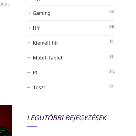
rodát
Gaming
293
Hír
545
Kiemelt hír
54
Mobil-Tablet
69
PC
312
Teszt
51
LEGUTÓBBI BEJEGYZÉSEK