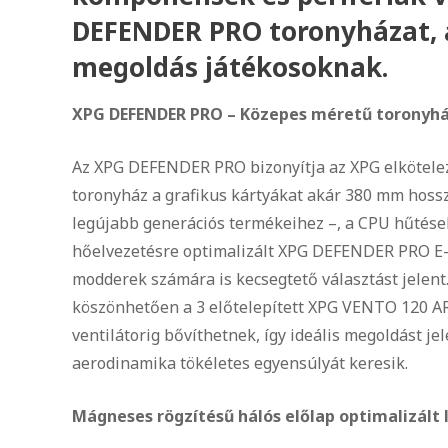
DEFENDER PRO toronyházat, a
megoldás játékosoknak.
XPG DEFENDER PRO – Közepes méretű toronyház
Az XPG DEFENDER PRO bizonyítja az XPG elkötelez
toronyház a grafikus kártyákat akár 380 mm hos
legújabb generációs termékeihez –, a CPU hűtése
hőelvezetésre optimalizált XPG DEFENDER PRO E-AT
modderek számára is kecsegtető választást jelent
köszönhetően a 3 előtelepített XPG VENTO 120 AR
ventilátorig bővíthetnek, így ideális megoldást j
aerodinamika tökéletes egyensúlyát keresik.
Mágneses rögzítésű hálós előlap optimalizált