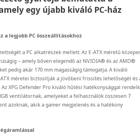
mely egy újabb kiváló PC-ház
 a legjobb PC összeállításokhoz
ettségét a PC alkatrészek mellett. Az E-ATX méretű közepe
szúságig – amely bőven elegendő az NVIDIA® és az AMD®
ket pedig akár 170 mm magasságig támogatja. A kiváló
X méretei biztosítják a jövőbeni frissítés lehetőségét és 
. Az XPG Defender Pro kiváló hűtési hatékonysággal rendelk
GB ventilátornak, amelyeket a felhasználók összesen 7
elent azoknak, akik a gamer megjelenés és a hatékony
 légáramlással