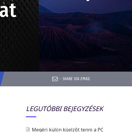
at
–
SHARE VIA EMAIL
LEGUTÓBBI BEJEGYZÉSEK
Megéri külön kijelzőt tenni a PC