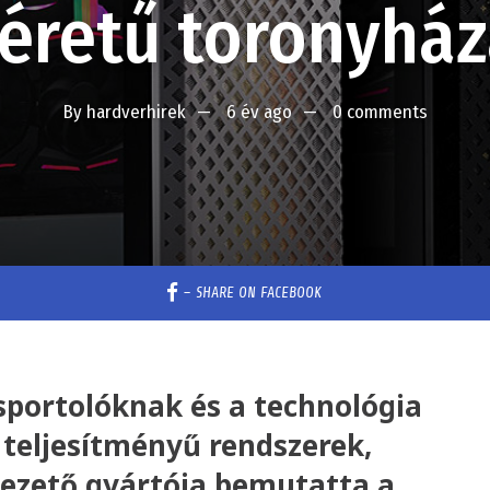
éretű toronyház
By
hardverhirek
6 év ago
0 comments
–
SHARE ON FACEBOOK
sportolóknak és a technológia
 teljesítményű rendszerek,
ezető gyártója bemutatta a