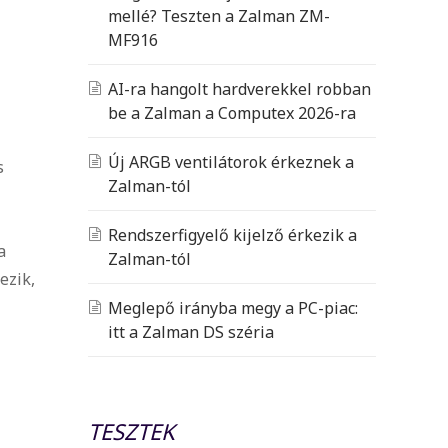
mellé? Teszten a Zalman ZM-
MF916
AI-ra hangolt hardverekkel robban
be a Zalman a Computex 2026-ra
Új ARGB ventilátorok érkeznek a
s
Zalman-tól
Rendszerfigyelő kijelző érkezik a
a
Zalman-tól
ezik,
Meglepő irányba megy a PC-piac:
itt a Zalman DS széria
TESZTEK