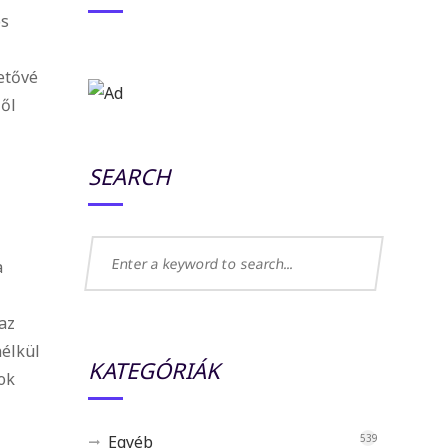
ós
etővé
lől
SEARCH
a
az
nélkül
KATEGÓRIÁK
ok
Egyéb
539