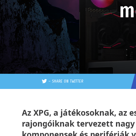
m
–
SHARE ON TWITTER
Az XPG, a játékosoknak, az e
rajongóiknak tervezett nagy
komponensek és perifériák v