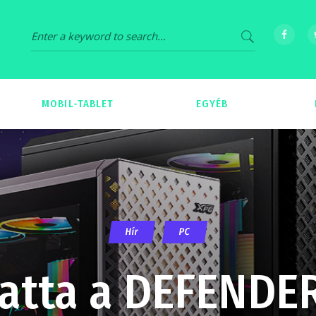
MOBIL-TABLET
EGYÉB
69
539
Hír
PC
atta a DEFENDE