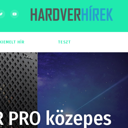
KIEMELT HÍR
TESZT
54
51
R PRO közepes