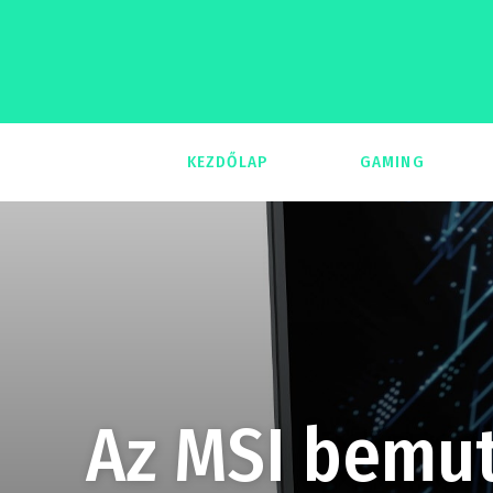
KEZDŐLAP
GAMING
293
Az MSI bemut