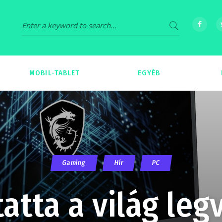
MOBIL-TABLET
EGYÉB
69
539
Gaming
Hír
PC
atta a világ leg