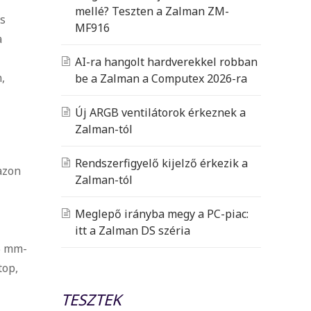
mellé? Teszten a Zalman ZM-
és
MF916
a
AI-ra hangolt hardverekkel robban
,
be a Zalman a Computex 2026-ra
Új ARGB ventilátorok érkeznek a
Zalman-tól
Rendszerfigyelő kijelző érkezik a
azon
Zalman-tól
Meglepő irányba megy a PC-piac:
itt a Zalman DS széria
5 mm-
top,
TESZTEK