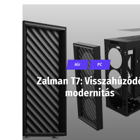
Hír
PC
Zalman T7: Visszahúzód
modernitás