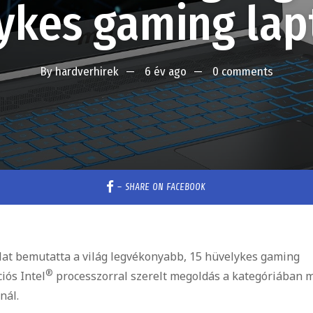
ykes gaming lap
By
hardverhirek
6 év ago
0 comments
–
SHARE ON FACEBOOK
alat bemutatta a világ legvékonyabb, 15 hüvelykes gaming
®
iós Intel
processzorral szerelt megoldás a kategóriában 
nál.