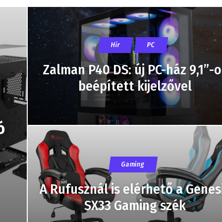
Hír
PC
Zalman P40 DS: új PC-ház 9,1”-o
beépített kijelzővel
ó
Gaming
A Rufusznál is elérhető a Genes
SX33 Gaming szék