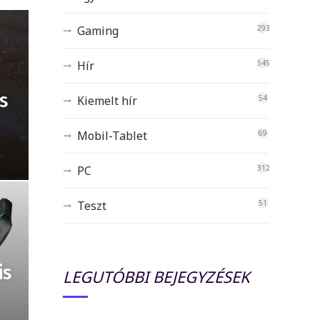
Gaming
293
Hír
545
s
Kiemelt hír
54
Mobil-Tablet
69
PC
312
Teszt
51
is
LEGUTÓBBI BEJEGYZÉSEK