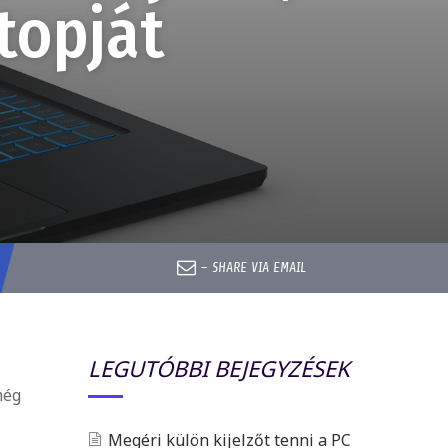
topját
–
SHARE VIA EMAIL
LEGUTÓBBI BEJEGYZÉSEK
még
Megéri külön kijelzőt tenni a PC