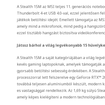
A Stealth 15M az MSI teljes 11. generációs noteb
Thunderbolt 4-et USB 4.0-val, ezzel jelentősen fel
játékok betöltési idejét. Emellett támogatja az 
amely mind a mikrofonok, mind pedig a hangszóró
ezzel tisztább hangzást biztosítva videókonferenc
Játssz bárhol a világ legvékonyabb 15 hüvelyk
A Stealth 15M a saját kategóriájában a világ leg
kevés gaming laptopoknak, amelyek támogatják a f
gyorsabb betöltési sebesség érdekében. A Stealth
processzorral lett felszerelve egy GeForce RTX™ 
továbbá teljesen alumíniumból készült, modern k
es vastagsággal rendelkezik. Az 1,69 kg súlyú St
amely képes kielégíteni a modern technológiában 