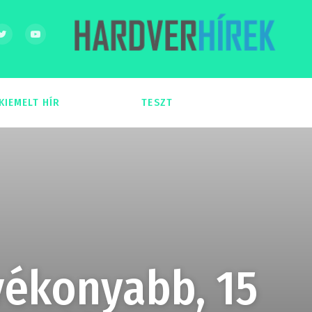
KIEMELT HÍR
TESZT
54
51
vékonyabb, 15