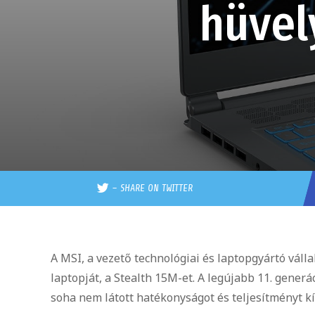
hüvel
–
SHARE ON TWITTER
A MSI, a vezető technológiai és laptopgyártó váll
laptopját, a Stealth 15M-et. A legújabb 11. generác
soha nem látott hatékonyságot és teljesítményt kí