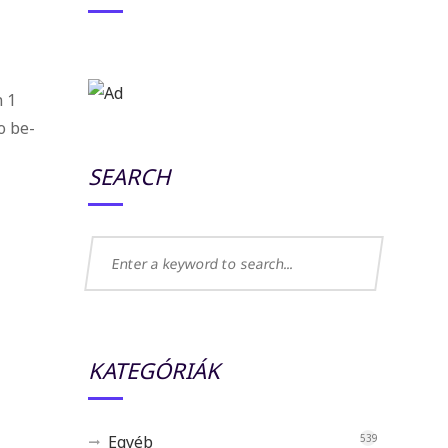
n 1
o be-
SEARCH
KATEGÓRIÁK
Egyéb
539