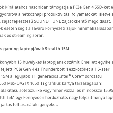
ook kínálatához hasonlóan támogatja a PCIe Gen 4 SSD-ket 
gyorsítva a hétköznapi produktivitási folyamatokat, illetve 
MSI saját fejlesztésű SOUND TUNE zajcsökkentő megoldását,
k esetén segít a zavaró környezeti zajok minimalizálásában
iák és streaming során.
es gaming laptopjával: Stealth 15M
vékonyabb 15 hüvelykes laptopjának számít. Emellett egyike 
ejlett PCIe Gen 4 és Thunderbolt 4 eszközöket a 1,5-szer
®
 15M a legújabb 11. generációs Intel
Core™ sorozatú
2060 Max-Q/GTX 1660 Ti grafikus kártya társaságában;
ialakítású sötétszürke vagy fehér vázzal és mindössze 15,9
ealth 15M egy könnyedén hordozható, nagy teljesítményű lap
jártas felhasználók igényeket.