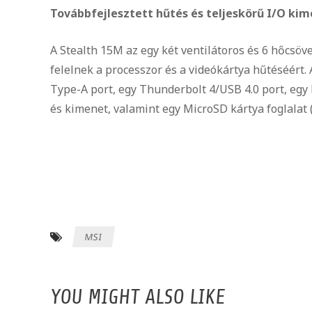
Továbbfejlesztett hűtés és teljeskörű I/O ki
A Stealth 15M az egy két ventilátoros és 6 hőcsöv
felelnek a processzor és a videókártya hűtéséért
Type-A port, egy Thunderbolt 4/USB 4.0 port, egy
és kimenet, valamint egy MicroSD kártya foglalat 
MSI
YOU MIGHT ALSO LIKE