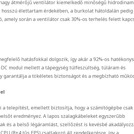
 A nagy átmérőjű ventilátor kiemelkedő minőségű hidrodinam
 hosszú élettartam érdekében, a burkolat hátoldalán pedig
 amely során a ventilátor csak 30%-os terhelés felett kapc
gfelelő hatásfokkal dolgozik, így akár a 92%-os hatékony
C-DC modul mellett a tápegység túlfeszültség, túláram és
gy garantálja a tökéletes biztonságot és a megbízható működ
el
 a telepítést, emellett biztosítja, hogy a számítógépbe csak
 belsőt eredményez. A lapos szalagkábeleket egyszerűbb
k és a belső légáramlást, szellőzést is kevésbé akadályozz
PU (8+4 tűs EPS) csatlakozó áll rendelkezésre, így a