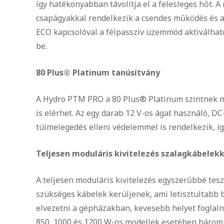
így hatékonyabban távolítja el a felesleges hőt.
csapágyakkal rendelkezik a csendes működés és a
ECO kapcsolóval a félpasszív üzemmód aktiválható,
be.
80 Plus® Platinum tanúsítvány
A Hydro PTM PRO a 80 Plus® Platinum szintnek me
is elérhet. Az egy darab 12 V-os ágat használó, D
túlmelegedés elleni védelemmel is rendelkezik, í
Teljesen moduláris kivitelezés szalagkábelekk
A teljesen moduláris kivitelezés egyszerűbbé teszi
szükséges kábelek kerüljenek, ami letisztultabb
elvezetni a gépházakban, kevesebb helyet foglalna
850, 1000 és 1200 W-os modellek esetében három C