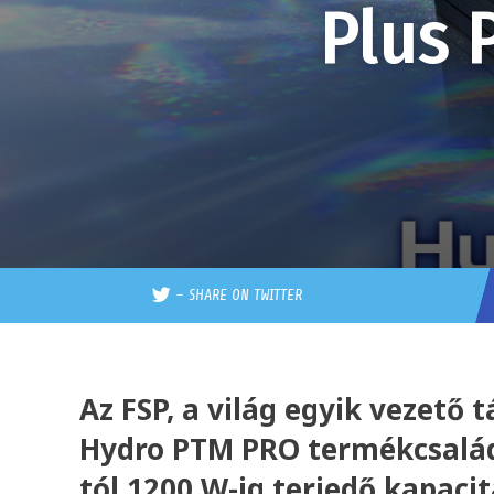
Plus 
–
SHARE ON TWITTER
Az FSP, a világ egyik vezető
Hydro PTM PRO termékcsalád
tól 1200 W-ig terjedő kapacit