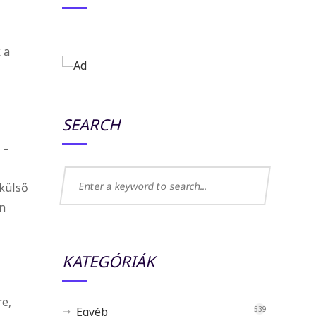
 a
SEARCH
 –
 külső
en
KATEGÓRIÁK
re,
Egyéb
539