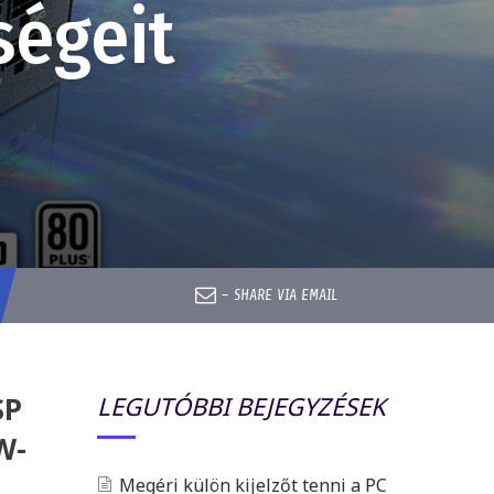
ségeit
–
SHARE VIA EMAIL
SP
LEGUTÓBBI BEJEGYZÉSEK
W-
Megéri külön kijelzőt tenni a PC