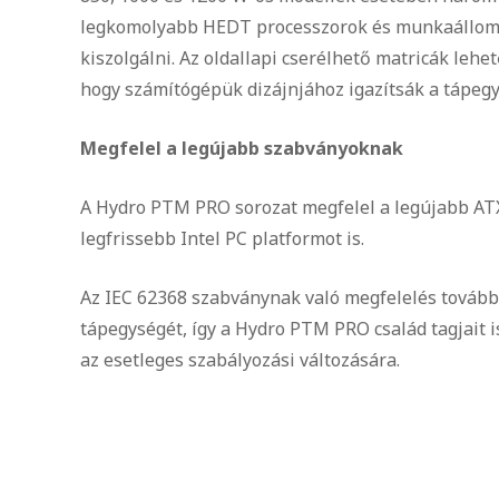
legkomolyabb HEDT processzorok és munkaállomás
kiszolgálni. Az oldallapi cserélhető matricák leh
hogy számítógépük dizájnjához igazítsák a tápegys
Megfelel a legújabb szabványoknak
A Hydro PTM PRO sorozat megfelel a legújabb ATX
legfrissebb Intel PC platformot is.
Az IEC 62368 szabványnak való megfelelés további
tápegységét, így a Hydro PTM PRO család tagjait i
az esetleges szabályozási változására.