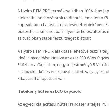
A Hydro PTM PRO termékcsaládban 100%-ban Japán
elektrolit kondenzátorok találhatók, emellett a f
kapcsolatot a hatásfok növelésének érdekében. Ez
biztosít, – a kimenet bármilyen terhelésváltozás 
szituációban stabil feszültséget biztosít.
A Hydro PTM PRO kialakítása lehetővé teszi a telj
ideális megoldást kínálva az akár 350 W-os fogya
Eközben a független, nagy teljesítményű 5 Vsb ár
eszközöket képes energiával ellátni, vagy gyorstö
kikapcsolt állapotban van.
Hatékony hűtés és ECO kapcsoló
Az egyedi kialakítású hűtési rendszer a teljes PC