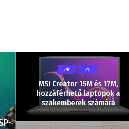
Hír
PC
MSI Creator 15M és 17M,
hozzáférhető laptopok a
szakemberek számára
SP-