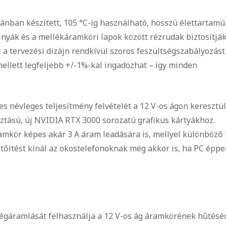
ban készített, 105 °C-ig használható, hosszú élettartamú
ő-nyák és a mellékáramköri lapok között rézrudak biztosítják
 a tervezési dizájn rendkívül szoros feszültségszabályozást
mellett legfeljebb +/-1%-kal ingadozhat – így minden
es névleges teljesítmény felvételét a 12 V-os ágon keresztül
sztású, új NVIDIA RTX 3000 sorozatú grafikus kártyákhoz.
amkör képes akár 3 A áram leadására is, mellyel különböző
ltőltést kínál az okostelefonoknak még akkor is, ha PC épp
 légáramlását felhasználja a 12 V-os ág áramkörének hűtésé