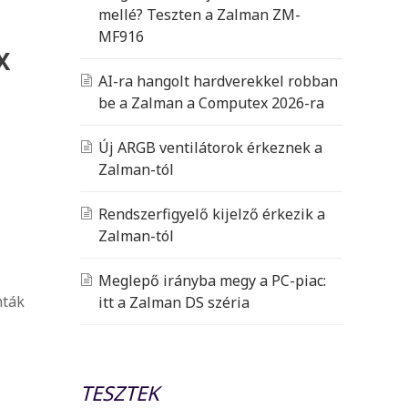
mellé? Teszten a Zalman ZM-
MF916
X
AI-ra hangolt hardverekkel robban
be a Zalman a Computex 2026-ra
Új ARGB ventilátorok érkeznek a
Zalman-tól
Rendszerfigyelő kijelző érkezik a
Zalman-tól
Meglepő irányba megy a PC-piac:
nták
itt a Zalman DS széria
TESZTEK