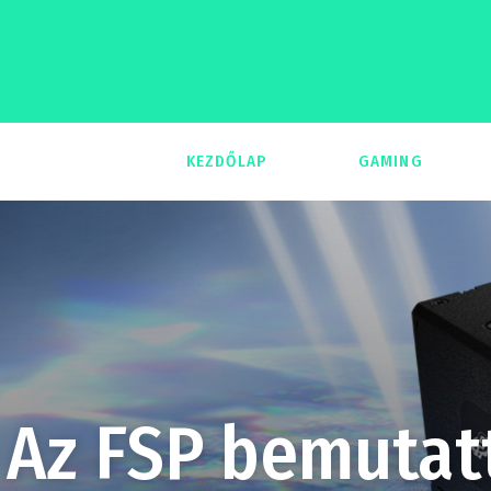
KEZDŐLAP
GAMING
293
Az FSP bemutat