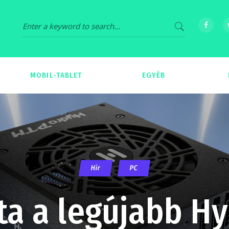
MOBIL-TABLET
EGYÉB
69
539
Hír
PC
ta a legújabb H