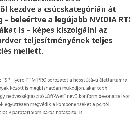
ől kezdve a csúcskategórián át
– beleértve a legújabb NVIDIA RT
kat is – képes kiszolgálni az
ardver teljesítményének teljes
és mellett.
az FSP Hydro PTM PRO sorozatot a hosszútávú élettartamra
ények között is megbízhatóan működjön, akár több
ől egy nedvességtaszító „Off-Wet” nevű konform bevonattal vo
zek együttesen megvédik a komponenseket a portól,
atív páratartalom káros hatásaitól is.