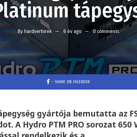
Platinum tápegy
By
hardverhirek
6 év ago
0 comments
–
SHARE ON FACEBOOK
 tápegység gyártója bemutatta az F
ot. A Hydro PTM PRO sorozat 650 
ással rendelkezik és a