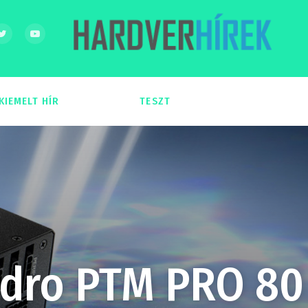
KIEMELT HÍR
TESZT
54
51
ydro PTM PRO 80