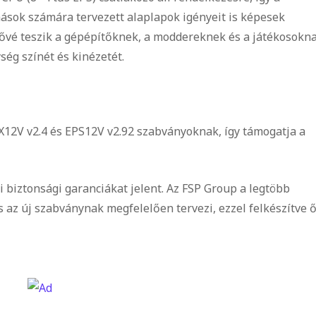
ok számára tervezett alaplapok igényeit is képesek
etővé teszik a gépépítőknek, a moddereknek és a játékosokna
ég színét és kinézetét.
12V v2.4 és EPS12V v2.92 szabványoknak, így támogatja a
 biztonsági garanciákat jelent. Az FSP Group a legtöbb
s az új szabványnak megfelelően tervezi, ezzel felkészítve 