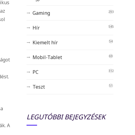
ikus
 az
Gaming
293
sol
Hír
545
Kiemelt hír
54
Mobil-Tablet
69
ságot
PC
312
ést.
Teszt
51
 a
LEGUTÓBBI BEJEGYZÉSEK
ák. A