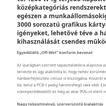
középkategóriás rendszerekt
egészen a munkaállomásokig 
3000 sorozatú grafikus kártyá
igényeket, lehetővé téve a h
kihasználását csendes működ
Egyedülálló „Off-Wet” konform bevonat
Az iparágban szerzett tapasztalatokra alapozva 
tervezte és úgy alakította ki, hogy nehéz körülm
hardverfejlesztési ciklust is kiszolgálva. Kívülr
be, belül a PCB-t pedig háromrétegű lakk védi. E
szennyeződésektől és még az akár 95%-ot elérő rel
Nagy teljesítményű, szerverszintű kialakítás